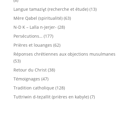
(8)
Langue tamaziɣt (recherche et étude)
(13)
Mère Qabel (spiritualité)
(63)
N-D K – Lalla n-Jerjer-
(28)
Persécutions…
(177)
Prières et louanges
(62)
Réponses chrétiennes aux objections musulmanes
(53)
Retour du Christ
(38)
Témoignages
(47)
Tradition catholique
(128)
Tuttriwin d-teẓallit (prières en kabyle)
(7)