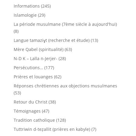
Informations
(245)
Islamologie
(29)
La période musulmane (7ème siècle à aujourd'hui)
(8)
Langue tamaziɣt (recherche et étude)
(13)
Mère Qabel (spiritualité)
(63)
N-D K – Lalla n-Jerjer-
(28)
Persécutions…
(177)
Prières et louanges
(62)
Réponses chrétiennes aux objections musulmanes
(53)
Retour du Christ
(38)
Témoignages
(47)
Tradition catholique
(128)
Tuttriwin d-teẓallit (prières en kabyle)
(7)