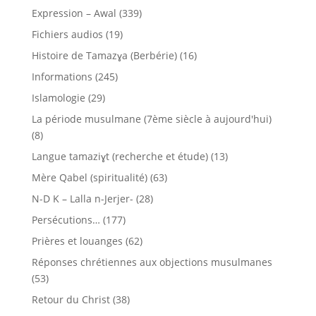
Expression – Awal
(339)
Fichiers audios
(19)
Histoire de Tamazɣa (Berbérie)
(16)
Informations
(245)
Islamologie
(29)
La période musulmane (7ème siècle à aujourd'hui)
(8)
Langue tamaziɣt (recherche et étude)
(13)
Mère Qabel (spiritualité)
(63)
N-D K – Lalla n-Jerjer-
(28)
Persécutions…
(177)
Prières et louanges
(62)
Réponses chrétiennes aux objections musulmanes
(53)
Retour du Christ
(38)