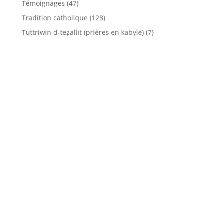
Témoignages
(47)
Tradition catholique
(128)
Tuttriwin d-teẓallit (prières en kabyle)
(7)