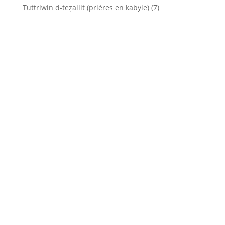
Tuttriwin d-teẓallit (prières en kabyle)
(7)