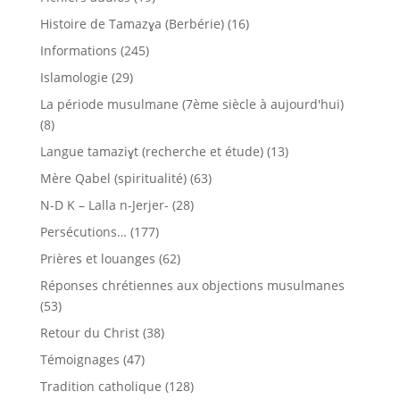
Histoire de Tamazɣa (Berbérie)
(16)
Informations
(245)
Islamologie
(29)
La période musulmane (7ème siècle à aujourd'hui)
(8)
Langue tamaziɣt (recherche et étude)
(13)
Mère Qabel (spiritualité)
(63)
N-D K – Lalla n-Jerjer-
(28)
Persécutions…
(177)
Prières et louanges
(62)
Réponses chrétiennes aux objections musulmanes
(53)
Retour du Christ
(38)
Témoignages
(47)
Tradition catholique
(128)