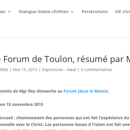
ues
Dialogue islamo-chrétien
Persécutions
VIE chr
e Forum de Toulon, résumé par 
Bibb
|
Nov 15, 2015
|
Expression - Awal
|
0 commentaires
 points de Mgr Rey dimanche au
Forum Jésus le Messie
,
lon 15 novembre 2015
’Accueil ; cheminement des personnes qui ont fait l’expérience du 
onnelle avec le Christ. Les personnes issues d l’Islam ont fait un