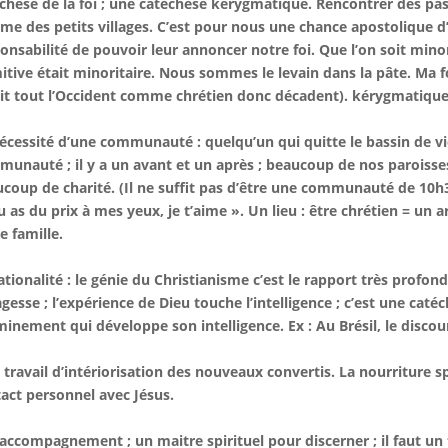
chèse de la foi ; une catéchèse kérygmatique. Rencontrer des p
e des petits villages. C’est pour nous une chance apostolique 
onsabilité de pouvoir leur annoncer notre foi. Que l’on soit minori
itive était minoritaire. Nous sommes le levain dans la pâte. Ma foi
it tout l’Occident comme chrétien donc décadent). kérygmatique 
écessité d’une communauté : quelqu’un qui quitte le bassin de vie
unauté ; il y a un avant et un après ; beaucoup de nos paroiss
coup de charité. (Il ne suffit pas d’être une communauté de 10h
tu as du prix à mes yeux, je t’aime ». Un lieu : être chrétien = un ar
e famille.
ationalité : le génie du Christianisme c’est le rapport très profond e
agesse ; l’expérience de Dieu touche l’intelligence ; c’est une ca
inement qui développe son intelligence. Ex : Au Brésil, le disco
e travail d’intériorisation des nouveaux convertis. La nourriture sp
act personnel avec Jésus.
’accompagnement ; un maitre spirituel pour discerner ; il faut un