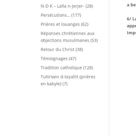
a be
N-D K – Lalla n-Jerjer-
(28)
Persécutions…
(177)
6/ L
Prières et louanges
(62)
appe
Impo
Réponses chrétiennes aux
objections musulmanes
(53)
Retour du Christ
(38)
Témoignages
(47)
Tradition catholique
(128)
Tuttriwin d-teẓallit (prières
en kabyle)
(7)