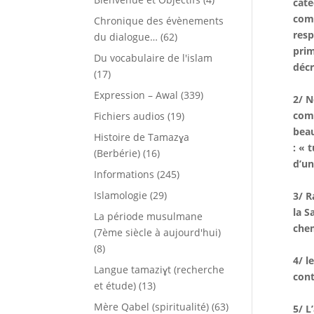
caté
comm
Chronique des évènements
resp
du dialogue…
(62)
prim
Du vocabulaire de l'islam
décr
(17)
Expression – Awal
(339)
2/ N
comm
Fichiers audios
(19)
beau
Histoire de Tamazɣa
: « 
(Berbérie)
(16)
d’un
Informations
(245)
Islamologie
(29)
3/ R
la S
La période musulmane
chem
(7ème siècle à aujourd'hui)
(8)
4/ l
Langue tamaziɣt (recherche
cont
et étude)
(13)
Mère Qabel (spiritualité)
(63)
5/ L