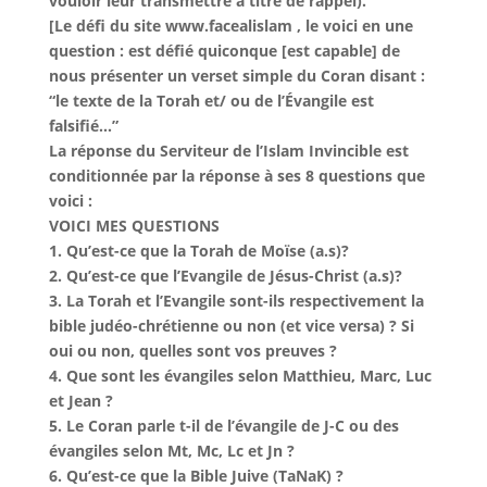
vouloir leur transmettre à titre de rappel).
[Le défi du site www.facealislam , le voici en une
question :
est défié quiconque [est capable] de
nous présenter un verset simple du Coran disant :
“le texte de la Torah et/ ou de l’Évangile est
falsifié…”
La réponse du Serviteur de l’Islam Invincible est
conditionnée par la réponse à ses 8 questions que
voici :
VOICI MES QUESTIONS
1. Qu’est-ce que la Torah de Moïse (a.s)?
2. Qu’est-ce que l’Evangile de Jésus-Christ (a.s)?
3. La Torah et l’Evangile sont-ils respectivement la
bible judéo-chrétienne ou non (et vice versa) ? Si
oui ou non, quelles sont vos preuves ?
4. Que sont les évangiles selon Matthieu, Marc, Luc
et Jean ?
5. Le Coran parle t-il de l’évangile de J-C ou des
évangiles selon Mt, Mc, Lc et Jn ?
6. Qu’est-ce que la Bible Juive (TaNaK) ?