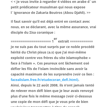
< < Je vous invite à regarder 4 vidéos en arabe d`un
petit prédicateur musulman qui nous expose
l`ignorance de Zakaria Boutros (Abou Djahli). >>
Il faut savoir qu’il est déjà entré en contact avec
nous, en se déclarant, avec la même assurance, vrai
disciple du Σisa coranique :
er
===================== 1
extrait ============
Je ne suis pas du tout surpris par ce noble procédé
hérité du Christ-Jésus (a.s) que j’ai moi-même
exploité contre vos frères du site islamophobe «
face à l’Islam ». Ces peureux ont lâchement osé
défier les fils de l’Islam Invincible sans avoir la
capacité maximum de les surprendre (voir ce lien :
facealislam.free.fr/etudecoran_defi.html)
.
Ainsi, depuis le 22 août 2008, ils n’ont jamais tenté
de relever mon défi bien que je leur avais renvoyé
plus d’une fois le même message (voir ci-dessous
une copie de mon défi que je vous prie de bien