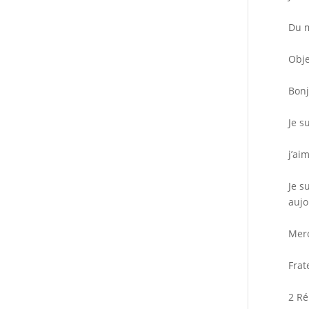
Du m
Obje
Bonj
Je s
j’ai
Je s
aujo
Merc
Frat
2 Ré