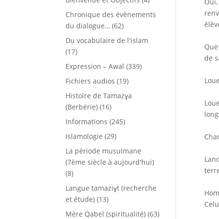
Oui,
renv
Chronique des évènements
élèv
du dialogue…
(62)
Du vocabulaire de l'islam
Que 
(17)
de s
Expression – Awal
(339)
Loue
Fichiers audios
(19)
Histoire de Tamazɣa
Loue
(Berbérie)
(16)
long
Informations
(245)
Islamologie
(29)
Chan
La période musulmane
Lanc
(7ème siècle à aujourd'hui)
terr
(8)
Langue tamaziɣt (recherche
Homm
et étude)
(13)
Celu
Mère Qabel (spiritualité)
(63)