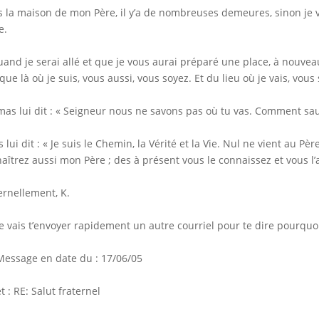
 la maison de mon Père, il y’a de nombreuses demeures, sinon je vo
e.
uand je serai allé et que je vous aurai préparé une place, à nouvea
 que là où je suis, vous aussi, vous soyez. Et du lieu où je vais, vous
as lui dit : « Seigneur nous ne savons pas où tu vas. Comment sau
s lui dit : « Je suis le Chemin, la Vérité et la Vie. Nul ne vient au 
aîtrez aussi mon Père ; des à présent vous le connaissez et vous l’av
ernellement, K.
Je vais t’envoyer rapidement un autre courriel pour te dire pourquo
Message en date du : 17/06/05
t : RE: Salut fraternel