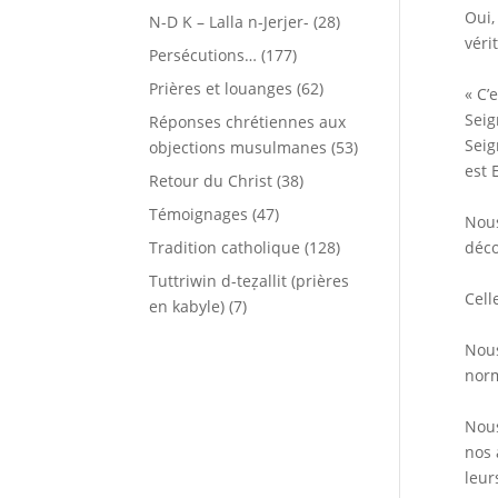
Oui,
N-D K – Lalla n-Jerjer-
(28)
vérit
Persécutions…
(177)
Prières et louanges
(62)
« C’
Seig
Réponses chrétiennes aux
Seig
objections musulmanes
(53)
est 
Retour du Christ
(38)
Témoignages
(47)
Nous
Tradition catholique
(128)
déco
Tuttriwin d-teẓallit (prières
Cell
en kabyle)
(7)
Nous
norm
Nous
nos 
leur