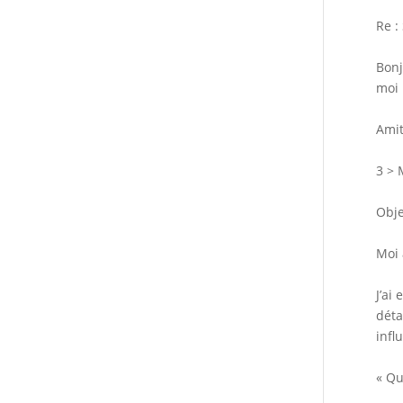
Re :
Bonj
moi 
Amit
3 > 
Obje
Moi 
J’ai
déta
infl
« Qu