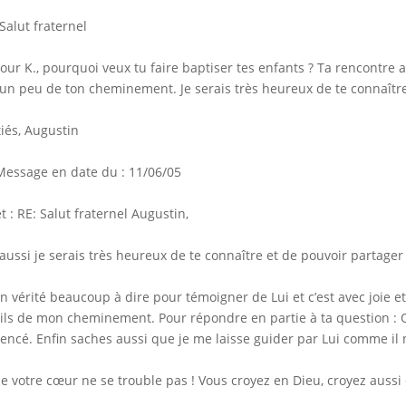
 Salut fraternel
our K., pourquoi veux tu faire baptiser tes enfants ? Ta rencontre av
un peu de ton cheminement. Je serais très heureux de te connaîtr
iés, Augustin
Message en date du : 11/06/05
t : RE: Salut fraternel Augustin,
aussi je serais très heureux de te connaître et de pouvoir partage
 en vérité beaucoup à dire pour témoigner de Lui et c’est avec joie e
ils de mon cheminement. Pour répondre en partie à ta question : 
uencé. Enfin saches aussi que je me laisse guider par Lui comme il 
e votre cœur ne se trouble pas ! Vous croyez en Dieu, croyez aussi