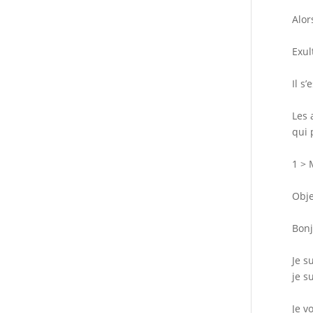
Alors
Exul
Il s
Les 
qui 
1 > 
Obje
Bonj
Je s
je s
Je v