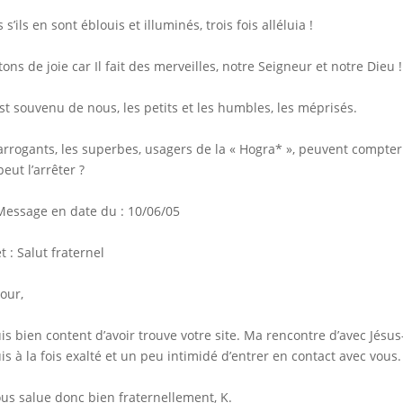
 s’ils en sont éblouis et illuminés, trois fois alléluia !
tons de joie car Il fait des merveilles, notre Seigneur et notre Dieu !
’est souvenu de nous, les petits et les humbles, les méprisés.
arrogants, les superbes, usagers de la « Hogra* », peuvent compter l
peut l’arrêter ?
Message en date du : 10/06/05
t : Salut fraternel
our,
uis bien content d’avoir trouve votre site. Ma rencontre d’avec Jés
uis à la fois exalté et un peu intimidé d’entrer en contact avec vous.
ous salue donc bien fraternellement, K.