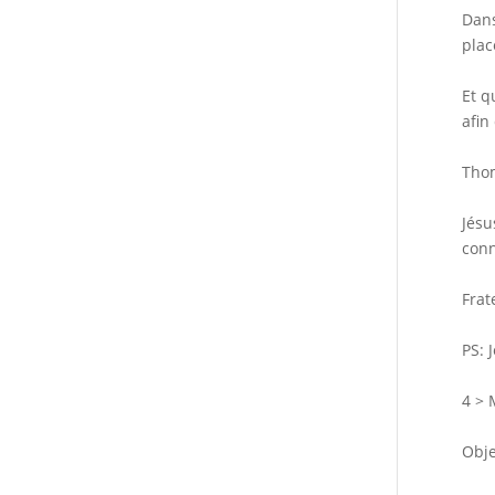
Dans
plac
Et q
afin
Thom
Jésu
conn
Frat
PS: 
4 > 
Obje