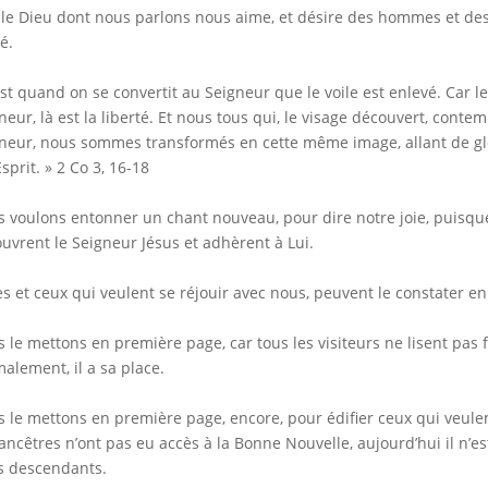
 le Dieu dont nous parlons nous aime, et désire des hommes et des 
é.
est quand on se convertit au Seigneur que le voile est enlevé. Car le S
neur, là est la liberté. Et nous tous qui, le visage découvert, cont
neur, nous sommes transformés en cette même image, allant de glo
Esprit. » 2 Co 3, 16-18
 voulons entonner un chant nouveau, pour dire notre joie, puisque
uvrent le Seigneur Jésus et adhèrent à Lui.
es et ceux qui veulent se réjouir avec nous, peuvent le constater en
 le mettons en première page, car tous les visiteurs ne lisent pas
alement, il a sa place.
 le mettons en première page, encore, pour édifier ceux qui veulent
ancêtres n’ont pas eu accès à la Bonne Nouvelle, aujourd’hui il n’est
s descendants.