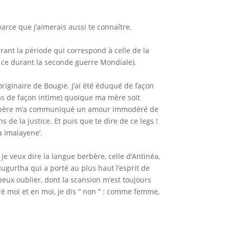
arce que j’aimerais aussi te connaître.
rant la période qui correspond à celle de la
t ce durant la seconde guerre Mondiale).
originaire de Bougie. J’ai été éduqué de façon
as de façon intime) quoique ma mère soit
n père m’a communiqué un amour immodéré de
s de la justice. Et puis que te dire de ce legs !
a Imalayene’.
je veux dire la langue berbère, celle d’Antinéa,
Jugurtha qui a porté au plus haut l’esprit de
peux oublier, dont la scansion m’est toujours
ré moi et en moi, je dis ” non ” : comme femme,