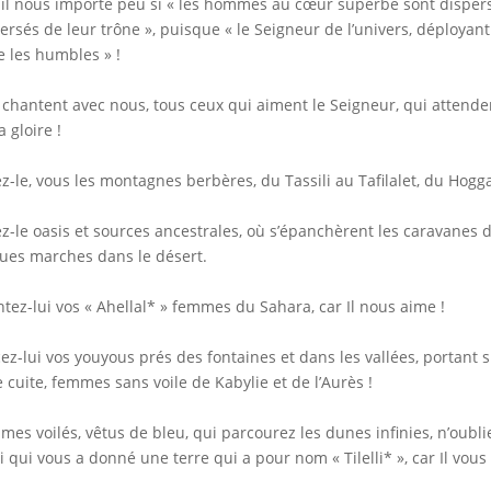
 il nous importe peu si « les hommes au cœur superbe sont dispersé
ersés de leur trône », puisque « le Seigneur de l’univers, déployant
e les humbles » !
chantent avec nous, tous ceux qui aiment le Seigneur, qui attendent 
a gloire !
z-le, vous les montagnes berbères, du Tassili au Tafilalet, du Hogga
z-le oasis et sources ancestrales, où s’épanchèrent les caravanes
ues marches dans le désert.
tez-lui vos « Ahellal* » femmes du Sahara, car Il nous aime !
ez-lui vos youyous prés des fontaines et dans les vallées, portant s
e cuite, femmes sans voile de Kabylie et de l’Aurès !
es voilés, vêtus de bleu, qui parcourez les dunes infinies, n’oubl
i qui vous a donné une terre qui a pour nom « Tilelli* », car Il vous