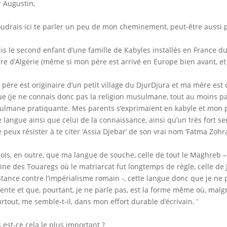
 Augustin,
oudrais ici te parler un peu de mon cheminement, peut-être aussi p
uis le second enfant d’une famille de Kabyles installés en France du
re d’Algérie (même si mon père est arrivé en Europe bien avant, e
père est originaire d’un petit village du DjurDjura et ma mère est 
ue (je ne connais donc pas la religion musulmane, tout au moins p
lmane pratiquante. Mes parents s’exprimaient en kabyle et mo
e langue ainsi que celui de la connaissance, ainsi qu’un très fort sen
e peux résister à te citer ‘Assia Djebar’ de son vrai nom ‘Fatma Zohr
crois, en outre, que ma langue de souche, celle de tout le Maghreb – 
eine des Touaregs où le matriarcat fut longtemps de règle, celle de 
stance contre l’impérialisme romain -, cette langue donc que je ne 
ente et que, pourtant, je ne parle pas, est la forme même où, malg
urtout, me semble-t-il, dans mon effort durable d’écrivain. ’
 est-ce cela le plus important ?