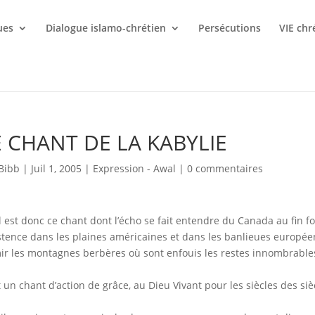
ues
Dialogue islamo-chrétien
Persécutions
VIE chr
E CHANT DE LA KABYLIE
Bibb
|
Juil 1, 2005
|
Expression - Awal
|
0 commentaires
 est donc ce chant dont l’écho se fait entendre du Canada au fin 
istence dans les plaines américaines et dans les banlieues européenn
ir les montagnes berbères où sont enfouis les restes innombrabl
t un chant d’action de grâce, au Dieu Vivant pour les siècles des siè