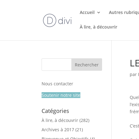
Accueil
Autres rubriq
À lire, à découvrir
L
par
Nous contacter
Soutenir notre site
Quel
l’ex
Catégories
frém
À lire, à découvrir
(282)
C’es
Archives à 2017
(21)
Bienvenue et Objectifs
(4)