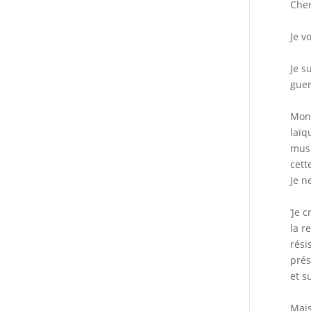
Cher
Je v
Je s
guer
Mon 
laïq
musu
cett
Je n
‘Je 
la r
rési
prés
et s
Mais