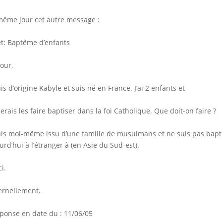
ême jour cet autre message :
t: Baptême d’enfants
our,
uis d’origine Kabyle et suis né en France. J’ai 2 enfants et
merais les faire baptiser dans la foi Catholique. Que doit-on faire ?
uis moi-même issu d’une famille de musulmans et ne suis pas bapt
urd’hui à l’étranger à (en Asie du Sud-est).
i.
ernellement.
ponse en date du : 11/06/05