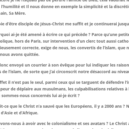
 l’humilité et Il nous donne en exemple la simplicité et la discrét
in, Sa Mère.
oie d’être disciple de Jésus-Christ me suffit et je continuerai jusq
quoi ai-je été amené à écrire ce qui précède ? Parce qu’une petit
olique, hors de Paris, sur intervention d’un clerc tout aussi cath
gieusement correcte, exige de nous, les convertis de l’islam, que 
nous avons quittée.
 donc envoyé un courrier à son évêque pour lui indiquer les raiso
s de l’islam, de sorte que j’ai circonscrit notre désaccord au niveau
ffet il n’est pas le seul, parmi ceux qui se targuent de défendre l’
peur de déplaire aux musulmans, les culpabilisations relatives à 
 sommes-nous concernés lui ai-je écrit ?
it-ce que le Christ n’a sauvé que les Européens, il y a 2000 ans ? 
s d’Asie et d’Afrique.
vons-nous à avoir avec le colonialisme et ses avatars ? Le Christ a-t