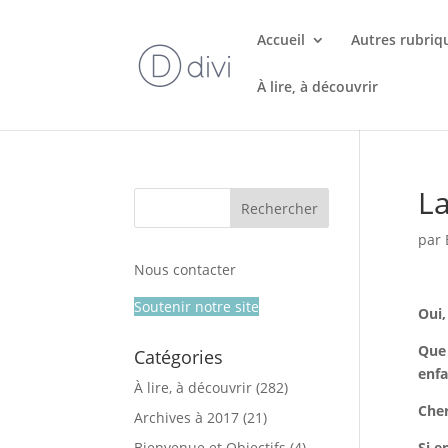
Accueil
Autres rubriq
À lire, à découvrir
La
par
Nous contacter
Soutenir notre site
Oui,
Que 
Catégories
enfa
À lire, à découvrir
(282)
Cher
Archives à 2017
(21)
Bienvenue et Objectifs
(4)
Si e