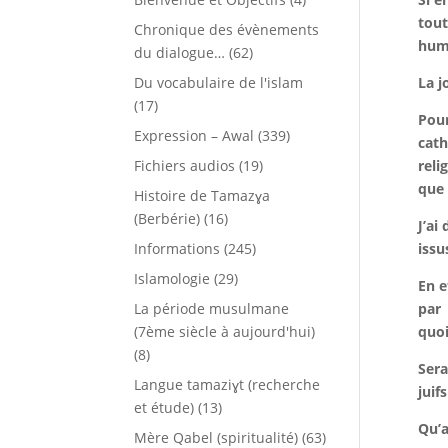
tout
Chronique des évènements
huma
du dialogue…
(62)
Du vocabulaire de l'islam
La j
(17)
Pour
Expression – Awal
(339)
cath
Fichiers audios
(19)
reli
que 
Histoire de Tamazɣa
(Berbérie)
(16)
J’ai
Informations
(245)
issu
Islamologie
(29)
En e
La période musulmane
par
(7ème siècle à aujourd'hui)
quoi
(8)
Sera
Langue tamaziɣt (recherche
juif
et étude)
(13)
Qu’a
Mère Qabel (spiritualité)
(63)