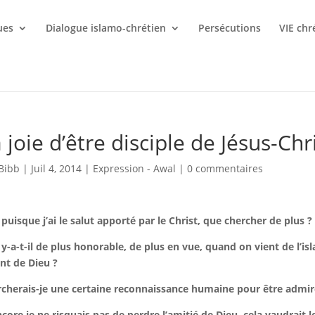
ues
Dialogue islamo-chrétien
Persécutions
VIE chr
 joie d’être disciple de Jésus-Chr
Bibb
|
Juil 4, 2014
|
Expression - Awal
|
0 commentaires
 puisque j’ai le salut apporté par le Christ, que chercher de plus 
y-a-t-il de plus honorable, de plus en vue, quand on vient de l’isl
nt de Dieu ?
cherais-je une certaine reconnaissance humaine pour être admir
ncore je ne risquais pas de perdre l’amitié de Dieu, cela vaudrait 