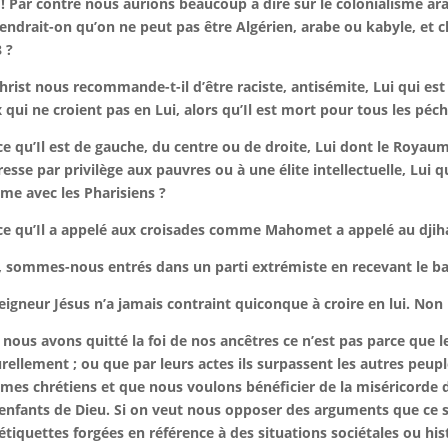
! Par contre nous aurions beaucoup à dire sur le colonialisme a
endrait-on qu’on ne peut pas être Algérien, arabe ou kabyle, et
 ?
hrist nous recommande-t-il d’être raciste, antisémite, Lui qui est
 qui ne croient pas en Lui, alors qu’Il est mort pour tous les péc
ce qu’Il est de gauche, du centre ou de droite, Lui dont le Royaum
resse par privilège aux pauvres ou à une élite intellectuelle, Lui 
e avec les Pharisiens ?
ce qu’Il a appelé aux croisades comme Mahomet a appelé au djiha
, sommes-nous entrés dans un parti extrémiste en recevant le ba
eigneur Jésus n’a jamais contraint quiconque à croire en lui. Non l
i nous avons quitté la foi de nos ancêtres ce n’est pas parce que l
rellement ; ou que par leurs actes ils surpassent les autres peupl
es chrétiens et que nous voulons bénéficier de la miséricorde di
enfants de Dieu. Si on veut nous opposer des arguments que ce so
étiquettes forgées en référence à des situations sociétales ou hi