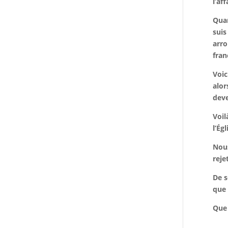
l’af
Quan
suis
arro
fran
Voic
alor
deve
Voil
l’Ég
Nous
reje
De s
que 
Que 