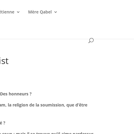
étienne
Mère Qabel
ist
? Des honneurs ?
am, la religion de la soumission, que d’être
é ?
le coup ; mais il se trouve qu’Il aime pardessus