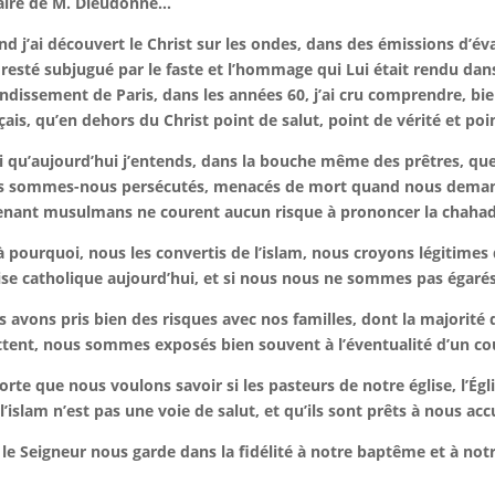
faire de M. Dieudonné…
d j’ai découvert le Christ sur les ondes, dans des émissions d’év
 resté subjugué par le faste et l’hommage qui Lui était rendu dans
ndissement de Paris, dans les années 60, j’ai cru comprendre, bie
çais, qu’en dehors du Christ point de salut, point de vérité et poin
i qu’aujourd’hui j’entends, dans la bouche même des prêtres, que 
s sommes-nous persécutés, menacés de mort quand nous demand
nant musulmans ne courent aucun risque à prononcer la chahad
à pourquoi, nous les convertis de l’islam, nous croyons légitimes 
lise catholique aujourd’hui, et si nous nous ne sommes pas égaré
 avons pris bien des risques avec nos familles, dont la majori
ttent, nous sommes exposés bien souvent à l’éventualité d’un co
orte que nous voulons savoir si les pasteurs de notre église, l’É
l’islam n’est pas une voie de salut, et qu’ils sont prêts à nous acc
le Seigneur nous garde dans la fidélité à notre baptême et à notr