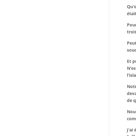
Qu’o
était
Pour
troi
Peut
soud
Et p
N’es
l’is
Notr
deva
de q
Nous
comm
J’ai