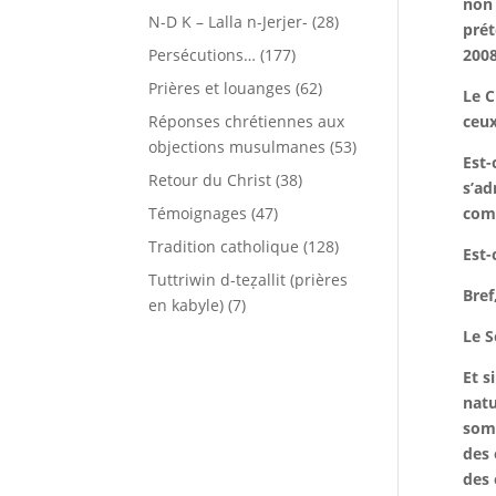
non 
N-D K – Lalla n-Jerjer-
(28)
prét
Persécutions…
(177)
2008
Prières et louanges
(62)
Le C
Réponses chrétiennes aux
ceux
objections musulmanes
(53)
Est-
Retour du Christ
(38)
s’ad
Témoignages
(47)
comm
Tradition catholique
(128)
Est-
Tuttriwin d-teẓallit (prières
Bref
en kabyle)
(7)
Le S
Et s
natu
somm
des 
des 