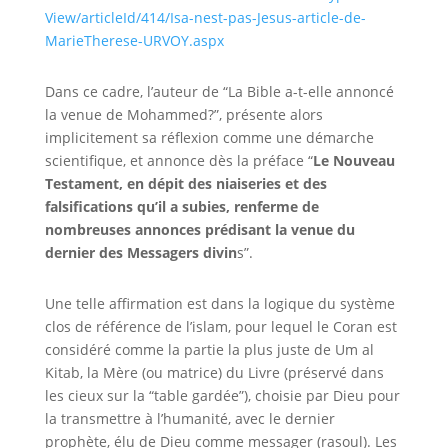
View/articleId/414/Isa-nest-pas-Jesus-article-de-
MarieTherese-URVOY.aspx
Dans ce cadre, l’auteur de
“La Bible a-t-elle annoncé
la venue de Mohammed?”, présente alors
implicitement sa réflexion comme une démarche
scientifique, et annonce dès la préface
“
Le Nouveau
Testament, en dépit des niaiseries et des
falsifications qu’il a subies, renferme de
nombreuses annonces prédisant la venue du
dernier des Messagers divin
s”.
Une telle affirmation est dans la logique du système
clos de référence de l’islam, pour lequel le Coran est
considéré
comme la partie la plus juste de
Um al
Kitab
,
la Mère (ou matrice) du Livre (préservé dans
les cieux sur la “table gardée”), choisie par Dieu pour
la transmettre à l’humanité, avec le dernier
prophète, élu de Dieu comme messager (
rasoul
). Les