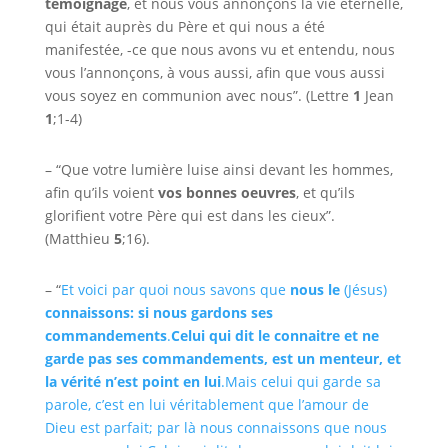
témoignage
, et nous vous annonçons la vie éternelle,
qui était auprès du Père et qui nous a été
manifestée, -ce que nous avons vu et entendu, nous
vous l’annonçons, à vous aussi, afin que vous aussi
vous soyez en communion avec nous”. (Lettre
1
Jean
1
;1-4)
– “Que votre lumière luise ainsi devant les hommes,
afin qu’ils voient
vos bonnes oeuvres
, et qu’ils
glorifient votre Père qui est dans les cieux”.
(Matthieu
5
;16).
– “
Et voici par quoi nous savons que
nous le
(Jésus)
connaissons:
si nous gardons ses
commandements
.
Celui qui dit le connaitre et ne
garde pas ses commandements, est un menteur
, et
la vérité n’est point en lui
.
Mais celui qui garde sa
parole, c’est en lui véritablement que l’amour de
Dieu est parfait; par là nous connaissons que nous