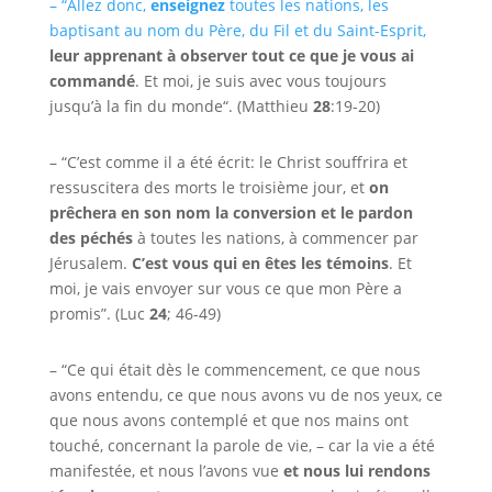
– “Allez donc,
enseignez
toutes les nations, les
baptisant au nom du Père, du Fil et du Saint-Esprit,
leur apprenant à observer tout ce que je vous ai
commandé
. Et moi, je suis avec vous toujours
jusqu’à la fin du monde
“
. (Matthieu
28
:19-20)
– “C’est comme il a été écrit: le Christ souffrira et
ressuscitera des morts le troisième jour, et
on
prêchera en son nom la conversion et le pardon
des péchés
à toutes les nations, à commencer par
Jérusalem.
C’est vous qui en êtes les témoins
. Et
moi, je vais envoyer sur vous ce que mon Père a
promis”. (Luc
24
; 46-49)
– “Ce qui était dès le commencement, ce que nous
avons entendu, ce que nous avons vu de nos yeux, ce
que nous avons contemplé et que nos mains ont
touché, concernant la parole de vie, – car la vie a été
manifestée, et nous l’avons vue
et nous lui rendons