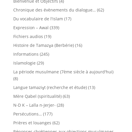
Bienvenue et Objectifs
(4)
Chronique des évènements du dialogue…
(62)
Du vocabulaire de l'islam
(17)
Expression – Awal
(339)
Fichiers audios
(19)
Histoire de Tamazɣa (Berbérie)
(16)
Informations
(245)
Islamologie
(29)
La période musulmane (7ème siècle à aujourd'hui)
(8)
Langue tamaziɣt (recherche et étude)
(13)
Mère Qabel (spiritualité)
(63)
N-D K – Lalla n-Jerjer-
(28)
Persécutions…
(177)
Prières et louanges
(62)
Réponses chrétiennes aux objections musulmanes