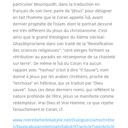
particulier
Mounquidh, dans la traduction en
français de son livre,
parle de “Jésus”
pour désigner
en fait l’homme que le Coran appelle
Îsâ
, avant
dernier
prophète de l’islam
, dont le portrait dessiné
est très différent du Jésus du christianisme. C’est
ainsi que le grand théologien du XIème siècle
al-
Ghazâli
proclame dans son traité de la
“
Revivification
des sciences religieuses
“: “
cent vierges forment sa
rétribution au paradis en récompense de sa chasteté
sur terre
“. De même le
Îsâ
du Coran n’a aucun
rapport avec “
Yashou
” (c’est à dire “
Il Sauve
“), nom
donné à Jésus par les arabes chrétiens, proche de
“
Ieschoua
” en hébreux, qui se traduit par “
Dieu
sauve
“. Sous ces deux derniers noms, qui reflètent la
nature profonde de l’être, Jésus se manifeste comme
rédempteur, Vrai Dieu et Vrai Homme, ce que rejette
farouchement le Coran, cf.
www.notredamedekabylie.net/Dialogueislamochrétie
n/DuvocabulairedelIslam/tabid/97/articleType/Article