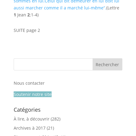
sommes en lui.
Celui qui dit demeurer en lui doit lui
aussi marcher comme il a marché lui-même
“.
(Lettre
1
Jean
2
;1-4)
SUITE page 2
Nous contacter
Soutenir notre site
Catégories
À lire, à découvrir
(282)
Archives à 2017
(21)