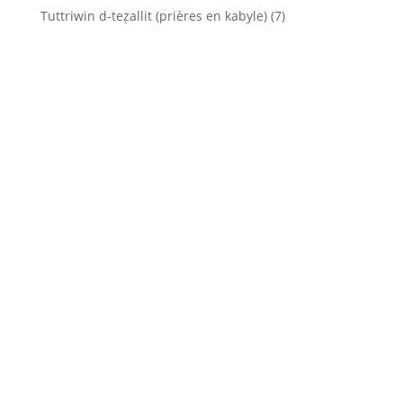
Tuttriwin d-teẓallit (prières en kabyle)
(7)