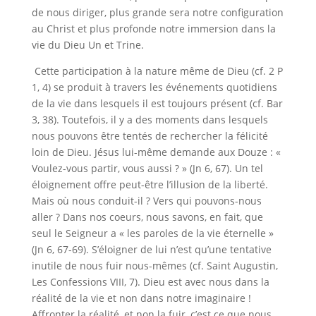
de nous diriger, plus grande sera notre configuration
au Christ et plus profonde notre immersion dans la
vie du Dieu Un et Trine.
Cette participation à la nature même de Dieu (cf. 2 P
1, 4) se produit à travers les événements quotidiens
de la vie dans lesquels il est toujours présent (cf. Bar
3, 38). Toutefois, il y a des moments dans lesquels
nous pouvons être tentés de rechercher la félicité
loin de Dieu. Jésus lui-même demande aux Douze : «
Voulez-vous partir, vous aussi ? » (Jn 6, 67). Un tel
éloignement offre peut-être l’illusion de la liberté.
Mais où nous conduit-il ? Vers qui pouvons-nous
aller ? Dans nos coeurs, nous savons, en fait, que
seul le Seigneur a « les paroles de la vie éternelle »
(Jn 6, 67-69). S’éloigner de lui n’est qu’une tentative
inutile de nous fuir nous-mêmes (cf. Saint Augustin,
Les Confessions VIII, 7). Dieu est avec nous dans la
réalité de la vie et non dans notre imaginaire !
Affronter la réalité, et non la fuir, c’est ce que nous