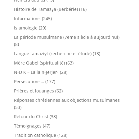
Histoire de Tamazɣa (Berbérie)
(16)
Informations
(245)
Islamologie
(29)
La période musulmane (7ème siècle à aujourd'hui)
(8)
Langue tamaziɣt (recherche et étude)
(13)
Mère Qabel (spiritualité)
(63)
N-D K – Lalla n-Jerjer-
(28)
Persécutions…
(177)
Prières et louanges
(62)
Réponses chrétiennes aux objections musulmanes
(53)
Retour du Christ
(38)
Témoignages
(47)
Tradition catholique
(128)