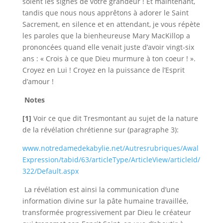
soient les signes de votre grandeur ! Et maintenant,
tandis que nous nous apprêtons à adorer le Saint
Sacrement, en silence et en attendant, je vous répète
les paroles que la bienheureuse Mary MacKillop a
prononcées quand elle venait juste d’avoir vingt-six
ans : « Crois à ce que Dieu murmure à ton coeur ! ».
Croyez en Lui ! Croyez en la puissance de l’Esprit
d’amour !
Notes
[1]
Voir ce que dit Tresmontant au sujet de la nature
de la révélation chrétienne sur (paragraphe 3):
www.notredamedekabylie.net/Autresrubriques/Awal
Expression/tabid/63/articleType/ArticleView/articleId/
322/Default.aspx
La révélation est ainsi la communication d’une
information divine sur la pâte humaine travaillée,
transformée progressivement par Dieu le créateur