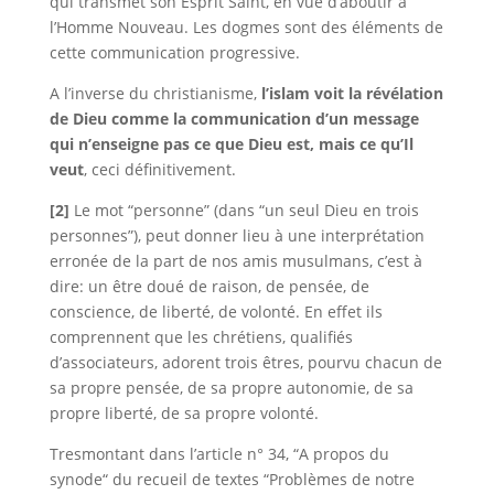
qui transmet son Esprit Saint, en vue d’aboutir à
l’Homme Nouveau. Les dogmes sont des éléments de
cette communication progressive.
A l’inverse du christianisme,
l’islam voit la révélation
de Dieu comme la communication d’un message
qui n’enseigne pas ce que Dieu est, mais ce qu’Il
veut
, ceci définitivement.
[2]
Le mot “
personne
” (dans “un seul Dieu en trois
personnes”), peut donner lieu à une interprétation
erronée de la part de
nos amis musulmans
, c’est à
dire:
un être doué de raison, de pensée, de
cons
cience, de liberté, de volonté. En effet ils
comprennent
que les chrétiens, qualifiés
d’associateurs, adorent
trois êtres, pourvu chacun de
sa propre pensée, de sa pro
pre autonomie, de sa
propre liberté, de sa propre volonté.
Tresmontant dans l’article n° 34, “
A propos du
synode
“
du recueil de textes “Problèmes de notre