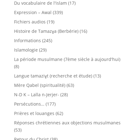
Du vocabulaire de l'islam
(17)
Expression – Awal
(339)
Fichiers audios
(19)
Histoire de Tamazɣa (Berbérie)
(16)
Informations
(245)
Islamologie
(29)
La période musulmane (7ème siècle à aujourd'hui)
(8)
Langue tamaziɣt (recherche et étude)
(13)
Mère Qabel (spiritualité)
(63)
N-D K – Lalla n-Jerjer-
(28)
Persécutions…
(177)
Prières et louanges
(62)
Réponses chrétiennes aux objections musulmanes
(53)
Retour du Christ
(38)