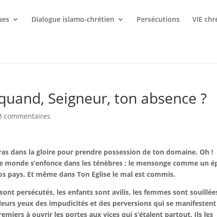
ues
Dialogue islamo-chrétien
Persécutions
VIE chr
à quand, Seigneur, ton absence ?
3 commentaires
ndras dans la gloire pour prendre possession de ton domaine. Oh !
! Le monde s’enfonce dans les ténèbres ; le mensonge comme un é
 nos pays. Et même dans Ton Eglise le mal est commis.
sont persécutés, les enfants sont avilis, les femmes sont souillée
r leurs yeux des impudicités et des perversions qui se manifestent
emiers à ouvrir les portes aux vices qui s’étalent partout. Ils les