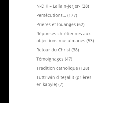
N-D K – Lalla n-Jerjer-
(28)
Persécutions…
(177)
Prières et louanges
(62)
Réponses chrétiennes aux
objections musulmanes
(53)
Retour du Christ
(38)
Témoignages
(47)
Tradition catholique
(128)
Tuttriwin d-teẓallit (prières
en kabyle)
(7)