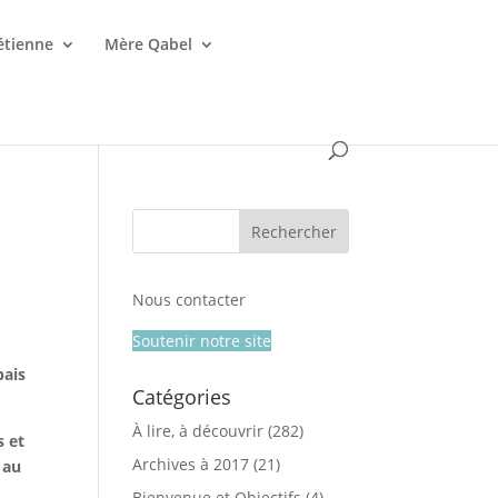
étienne
Mère Qabel
Nous contacter
Soutenir notre site
pais
Catégories
À lire, à découvrir
(282)
s et
Archives à 2017
(21)
 au
Bienvenue et Objectifs
(4)