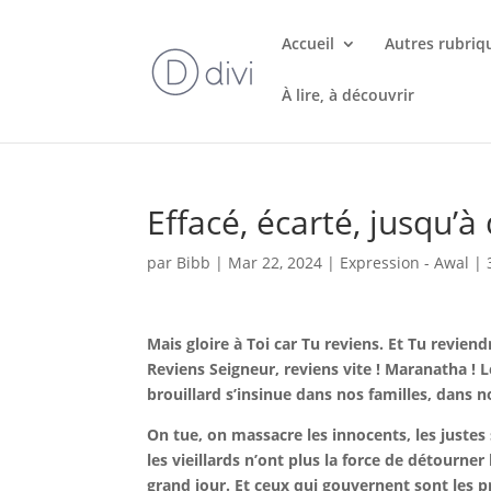
Accueil
Autres rubriq
À lire, à découvrir
Effacé, écarté, jusqu’
par
Bibb
|
Mar 22, 2024
|
Expression - Awal
|
Mais gloire à Toi car Tu reviens. Et Tu revie
Reviens Seigneur, reviens vite ! Maranatha 
brouillard s’insinue dans nos familles, dans
On tue, on massacre les innocents, les justes 
les vieillards n’ont plus la force de détourne
grand jour. Et ceux qui gouvernent sont les pr