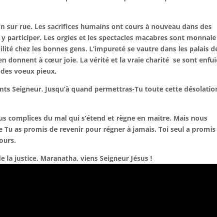
on sur rue. Les sacrifices humains ont cours à nouveau dans des
 participer. Les orgies et les spectacles macabres sont monnaie
ilité chez les bonnes gens. L’impureté se vautre dans les palais d
en donnent à cœur joie. La vérité et la vraie charité se sont enfui
 des voeux pieux.
ants Seigneur. Jusqu’à quand permettras-Tu toute cette désolatio
 complices du mal qui s’étend et règne en maitre. Mais nous
ue Tu as promis de revenir pour régner à jamais. Toi seul a promis
ours.
e la justice. Maranatha, viens Seigneur Jésus !