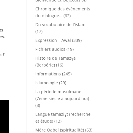
Chronique des évènements
du dialogue…
(62)
Du vocabulaire de l'islam
es
(17)
es.
Expression – Awal
(339)
Fichiers audios
(19)
n ?
Histoire de Tamazɣa
(Berbérie)
(16)
Informations
(245)
Islamologie
(29)
La période musulmane
(7ème siècle à aujourd'hui)
(8)
Langue tamaziɣt (recherche
et étude)
(13)
Mère Qabel (spiritualité)
(63)