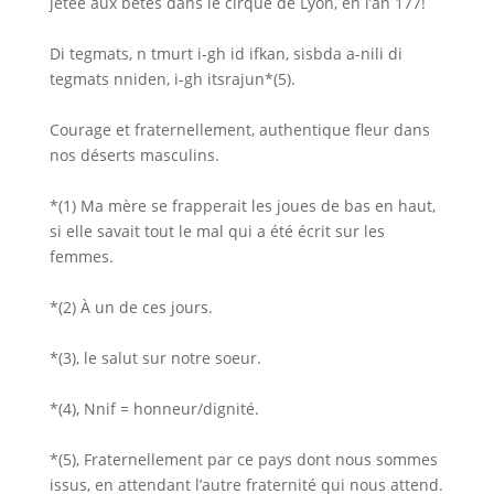
jetée aux bêtes dans le cirque de Lyon, en l’an 177!
Di tegmats, n tmurt i-gh id ifkan, sisbda a-nili di
tegmats nniden, i-gh itsrajun*(5).
Courage et fraternellement, authentique fleur dans
nos déserts masculins.
*(1) Ma mère se frapperait les joues de bas en haut,
si elle savait tout le mal qui a été écrit sur les
femmes.
*(2) À un de ces jours.
*(3), le salut sur notre soeur.
*(4), Nnif = honneur/dignité.
*(5), Fraternellement par ce pays dont nous sommes
issus, en attendant l’autre fraternité qui nous attend.