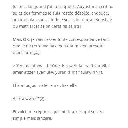
Juste cela: quand j’ai lu ce que St Augustin a écrit au
sujet des femmes je suis restée désolée, choquée,
aucune place aussi infime soit-elle n’aurait subsisté
du matriarcat selon certains saints!
Mais OK. je vais cesser toute correspondance tant
que je ne retrouve pas mon optimisme presque
démesuré […].
> Yemma attewet leh’nak-is s wedda mac’i s-ufella,
amer attzer ayen ukw yuran d-irit f tulawin*(1).
Elle a toujours été reine chez elle.
Ar kra wwa-s*(2)…
Et voici une réponse, parmi d’autres, qui se veut
simple mais sincère.