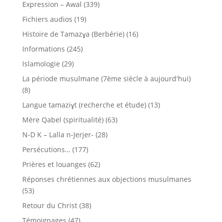
Expression – Awal
(339)
Fichiers audios
(19)
Histoire de Tamazɣa (Berbérie)
(16)
Informations
(245)
Islamologie
(29)
La période musulmane (7ème siècle à aujourd'hui)
(8)
Langue tamaziɣt (recherche et étude)
(13)
Mère Qabel (spiritualité)
(63)
N-D K – Lalla n-Jerjer-
(28)
Persécutions…
(177)
Prières et louanges
(62)
Réponses chrétiennes aux objections musulmanes
(53)
Retour du Christ
(38)
Témoignages
(47)