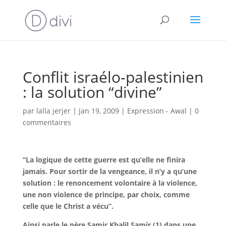
Conflit israélo-palestinien
: la solution “divine”
par
lalla jerjer
|
Jan 19, 2009
|
Expression - Awal
|
0
commentaires
“La logique de cette guerre est qu’elle ne finira
jamais. Pour sortir de la vengeance, il n’y a qu’une
solution : le renoncement volontaire à la violence,
une non violence de principe, par choix, comme
celle que le Christ a vécu”.
Ainsi parle le père Samir Khalil Samir (1) dans une