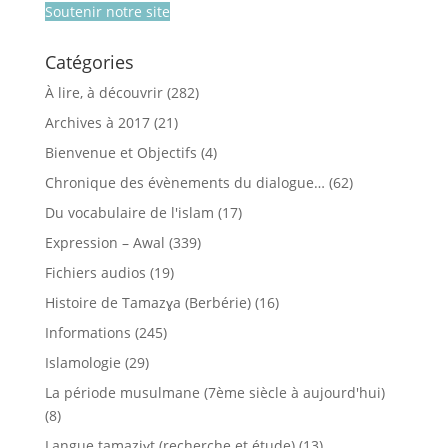
Soutenir notre site
Catégories
À lire, à découvrir
(282)
Archives à 2017
(21)
Bienvenue et Objectifs
(4)
Chronique des évènements du dialogue…
(62)
Du vocabulaire de l'islam
(17)
Expression – Awal
(339)
Fichiers audios
(19)
Histoire de Tamazɣa (Berbérie)
(16)
Informations
(245)
Islamologie
(29)
La période musulmane (7ème siècle à aujourd'hui)
(8)
Langue tamaziɣt (recherche et étude)
(13)