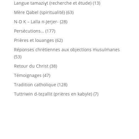
Langue tamaziɣt (recherche et étude)
(13)
Mère Qabel (spiritualité)
(63)
N-D K – Lalla n-Jerjer-
(28)
Persécutions…
(177)
Prières et louanges
(62)
Réponses chrétiennes aux objections musulmanes
(53)
Retour du Christ
(38)
Témoignages
(47)
Tradition catholique
(128)
Tuttriwin d-teẓallit (prières en kabyle)
(7)