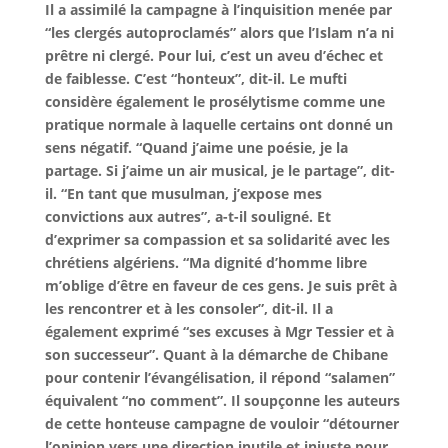
Il a assimilé la campagne à l’inquisition menée par
“les clergés autoproclamés” alors que l’Islam n’a ni
prêtre ni clergé. Pour lui, c’est un aveu d’échec et
de faiblesse. C’est “honteux”, dit-il. Le mufti
considère également le prosélytisme comme une
pratique normale à laquelle certains ont donné un
sens négatif. “Quand j’aime une poésie, je la
partage. Si j’aime un air musical, je le partage”, dit-
il. “En tant que musulman, j’expose mes
convictions aux autres”, a-t-il souligné. Et
d’exprimer sa compassion et sa solidarité avec les
chrétiens algériens. “Ma dignité d’homme libre
m’oblige d’être en faveur de ces gens. Je suis prêt à
les rencontrer et à les consoler”, dit-il. Il a
également exprimé “ses excuses à Mgr Tessier et à
son successeur”. Quant à la démarche de Chibane
pour contenir l’évangélisation, il répond “salamen”
équivalent “no comment”. Il soupçonne les auteurs
de cette honteuse campagne de vouloir “détourner
l’opinion vers une direction inutile et injuste pour