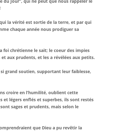
né du Jour”, qui ne peut que nous rappeler le
!
i la vérité est sortie de la terre, et par qui
 comme chaque année nous prodiguer sa
a foi chrétienne le sait; le coeur des impies
et aux prudents, et les a révélées aux petits.
si grand soutien, supportant leur faiblesse,
s croire en l’humilité, oublient cette
et légers enflés et superbes, ils sont restés
 sont sages et prudents, mais selon le
s comprendraient que Dieu a pu revêtir la