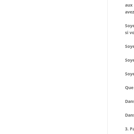
aux 
avez
Soye
si v
Soye
Soye
Soye
Que 
Dans
Dans
3. P