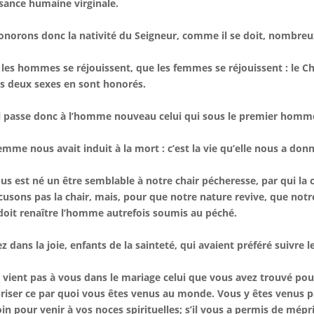
sance humaine virginale.
onorons donc la nativité du Seigneur, comme il se doit, nombreux 
les hommes se réjouissent, que les femmes se réjouissent : le
es deux sexes en sont honorés.
l passe donc à l’homme nouveau celui qui sous le premier homm
emme nous avait induit à la mort : c’est la vie qu’elle nous a donn
ous est né un être semblable à notre chair pécheresse, par qui la 
cusons pas la chair, mais, pour que notre nature revive, que notre 
doit renaître l’homme autrefois soumis au péché.
z dans la joie, enfants de la sainteté, qui avaient préféré suivre l
e vient pas à vous dans le mariage celui que vous avez trouvé pour
iser ce par quoi vous êtes venus au monde. Vous y êtes venus par
in pour venir à vos noces spirituelles; s’il vous a permis de mépri