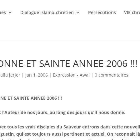
ues
Dialogue islamo-chrétien
Persécutions
VIE chr
ONNE ET SAINTE ANNEE 2006 !!!
lalla jerjer
|
Jan 1, 2006
|
Expression - Awal
|
0 commentaires
NE ET SAINTE ANNEE 2006 !!!
 l’Auteur de nos jours, au long des jours qu’Il nous donne.
vec tous les vrais disciples du Sauveur entrons dans cette nouv
gustin, qui est toujours aussi pertinent et actuel. On reconnaît là l