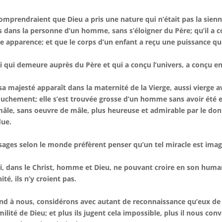
comprendraient que Dieu a pris une nature qui n’était pas la sienne
 dans la personne d’un homme, sans s’éloigner du Père; qu’il a co
e apparence; et que le corps d’un enfant a reçu une puissance qu
i qui demeure auprès du Père et qui a conçu l’univers, a conçu en
sa majesté apparaît dans la maternité de la Vierge, aussi vierge 
uchement; elle s’est trouvée grosse d’un homme sans avoir été
âle, sans oeuvre de mâle, plus heureuse et admirable par le don 
due.
sages selon le monde préfèrent penser qu’un tel miracle est imagi
i, dans le Christ, homme et Dieu, ne pouvant croire en son human
nité, ils n’y croient pas.
d à nous, considérons avec autant de reconnaissance qu’eux d
milité de Dieu; et plus ils jugent cela impossible, plus il nous co