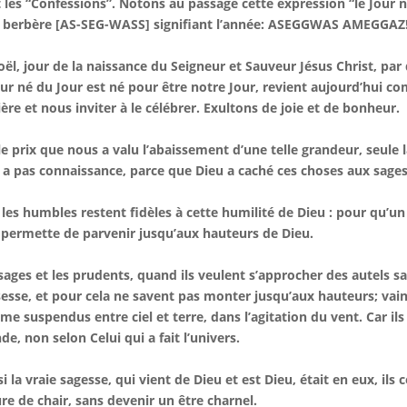
t les “Confessions”. Notons au passage cette expression “le Jour 
 berbère [AS-SEG-WASS] signifiant l’année: ASEGGWAS AMEGGAZ
oël, jour de la naissance du Seigneur et Sauveur Jésus Christ, par qu
our né du Jour est né pour être notre Jour, revient aujourd’hui
ère et nous inviter à le célébrer. Exultons de joie et de bonheur.
le prix que nous a valu l’abaissement d’une telle grandeur, seule l
 a pas connaissance, parce que Dieu a caché ces choses aux sages 
les humbles restent fidèles à cette humilité de Dieu : pour qu’un 
 permette de parvenir jusqu’aux hauteurs de Dieu.
sages et les prudents, quand ils veulent s’approcher des autels san
esse, et pour cela ne savent pas monter jusqu’aux hauteurs; vains 
e suspendus entre ciel et terre, dans l’agitation du vent. Car ils
e, non selon Celui qui a fait l’univers.
si la vraie sagesse, qui vient de Dieu et est Dieu, était en eux, il
re de chair, sans devenir un être charnel.