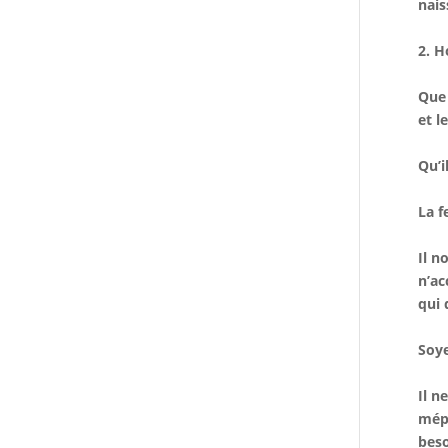
nais
2. H
Que 
et l
Qu’i
La f
Il n
n’ac
qui 
Soye
Il n
mépr
beso