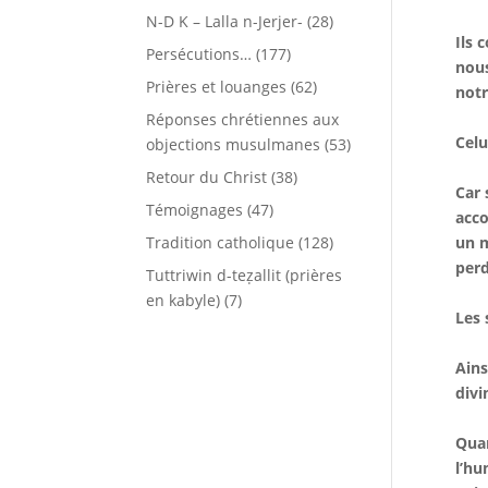
N-D K – Lalla n-Jerjer-
(28)
Ils 
Persécutions…
(177)
nous
Prières et louanges
(62)
notr
Réponses chrétiennes aux
Celu
objections musulmanes
(53)
Retour du Christ
(38)
Car 
Témoignages
(47)
acco
Tradition catholique
(128)
un m
per
Tuttriwin d-teẓallit (prières
en kabyle)
(7)
Les 
Ains
divi
Quan
l’hu