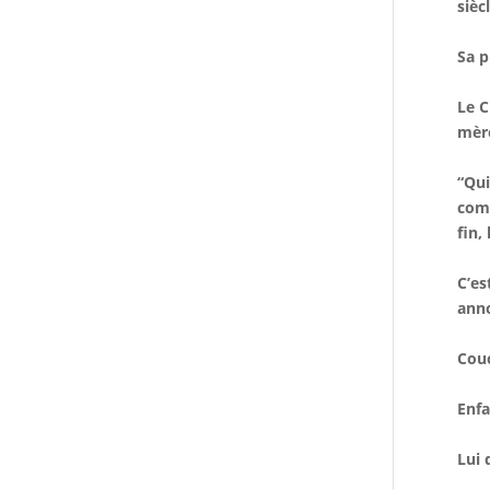
sièc
Sa p
Le C
mèr
“Qui
comm
fin,
C’es
anno
Couc
Enfa
Lui 