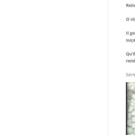
Rein
O vi
Il g
suça
Qu’i
rend
Serm