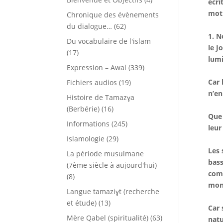
écri
mot
Chronique des évènements
du dialogue…
(62)
1. N
Du vocabulaire de l'islam
le J
(17)
lumi
Expression – Awal
(339)
Car 
Fichiers audios
(19)
n’en
Histoire de Tamazɣa
(Berbérie)
(16)
Que 
Informations
(245)
leur
Islamologie
(29)
Les 
La période musulmane
bass
(7ème siècle à aujourd'hui)
comm
(8)
mond
Langue tamaziɣt (recherche
et étude)
(13)
Car 
Mère Qabel (spiritualité)
(63)
natu