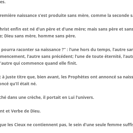
les.
remière naissance s’est produite sans mère, comme la seconde s
hrist enfin est né d’un père et d’une mère; mais sans père et s
e; Dieu sans mère, homme sans père.
 pourra raconter sa naissance ?” : l’une hors du temps, l’autre 
encement, l’autre sans précédent; l’une de toute éternité, l’autr
 l’autre qui commence quand elle finit.
t à juste titre que, bien avant, les Prophètes ont annoncé sa nais
ncé qu’Il était né.
hé dans une crèche, il portait en Lui l’univers.
nt et Verbe de Dieu.
que les Cieux ne contiennent pas, le sein d’une seule femme suffis