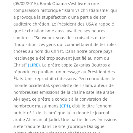
(05/02/2015),
Barak Obama s’est livré à une
comparaison historique “islam vs christianisme” qui
a provoqué la stupéfaction d’une partie de son
auditoire chrétien
. Le Président des USA a rappelé
que le christianisme aussi avait eu ses heures
sombres : “Souvenez-vous des croisades et de
l’Inquisition, ces gens qui commettaient de terribles
choses au nom du Christ. Dans notre propre pays,
l’esclavage a été trop souvent justifié au nom du
Christ”
(LIRE)
. Le prêtre copte Zakarias Boutros a
répondu en publiant un message au Président des
États-Unis reproduit ci-dessous. Peu connu dans le
monde occidental, spécialiste de l’islam, auteur de
nombreuses émissions
de la chaîne satellite arabe
Al-Hayat
, ce prêtre a conduit à la conversion de
nombreux musulmans
(CF1)
, d’où le
titre “
ennemi
public n° 1 de l’Islam
” que lui a donné le journal
arabe Al-Insan al-Jadid
.
Une partie de ces émissions
a été traduite dans ce site [rubrique Dialogue