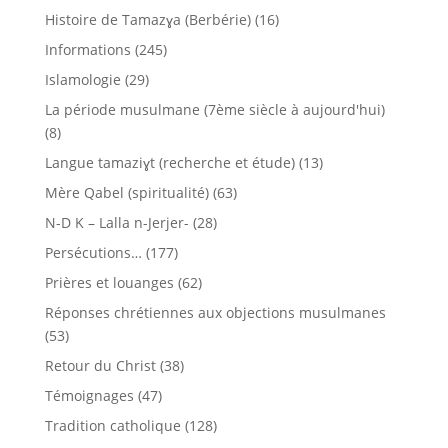
Histoire de Tamazɣa (Berbérie)
(16)
Informations
(245)
Islamologie
(29)
La période musulmane (7ème siècle à aujourd'hui)
(8)
Langue tamaziɣt (recherche et étude)
(13)
Mère Qabel (spiritualité)
(63)
N-D K – Lalla n-Jerjer-
(28)
Persécutions…
(177)
Prières et louanges
(62)
Réponses chrétiennes aux objections musulmanes
(53)
Retour du Christ
(38)
Témoignages
(47)
Tradition catholique
(128)