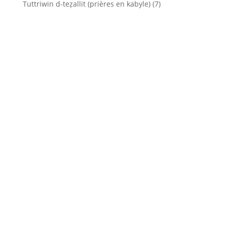
Tuttriwin d-teẓallit (prières en kabyle)
(7)