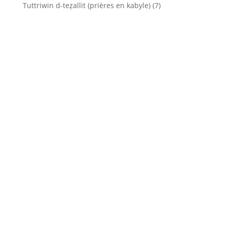
Tuttriwin d-teẓallit (prières en kabyle)
(7)