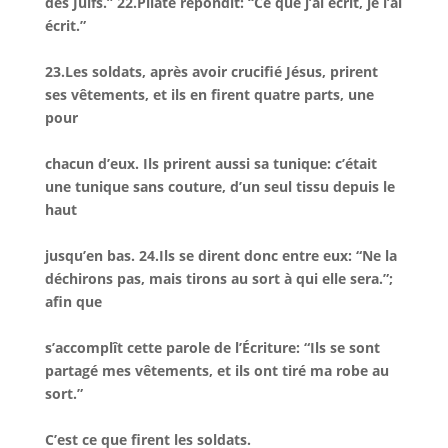
des Juifs.” 22.Pilate répondit: “Ce que j’ai écrit, je l’ai
écrit.”
23.Les soldats, après avoir crucifié Jésus, prirent
ses vêtements, et ils en firent quatre parts, une
pour
chacun d’eux. Ils prirent aussi sa tunique: c’était
une tunique sans couture, d’un seul tissu depuis le
haut
jusqu’en bas. 24.Ils se dirent donc entre eux: “Ne la
déchirons pas, mais tirons au sort à qui elle sera.”;
afin que
s’accomplît cette parole de l’Écriture: “Ils se sont
partagé mes vêtements, et ils ont tiré ma robe au
sort.”
C’est ce que firent les soldats.