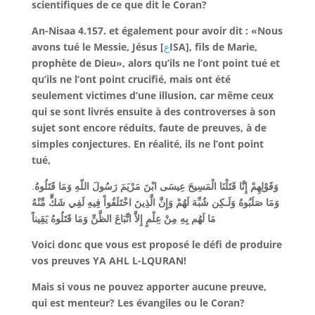
scientifiques de ce que dit le Coran?
An-Nisaa 4.157.
et également pour avoir dit : «Nous
avons tué le Messie,
Jésus [
ع
ISA]
, fils de Marie,
prophète de Dieu», alors qu’ils ne l’ont point tué et
qu’ils ne l’ont point crucifié, mais ont été
seulement victimes d’une illusion, car même ceux
qui se sont livrés ensuite à des controverses à son
sujet sont encore réduits, faute de preuves, à de
simples conjectures. En réalité, ils ne l’ont point
tué,
.
وَقَوْلِهِمْ إِنَّا قَتَلْنَا الْمَسِيحَ عِيسَى ابْنَ مَرْيَمَ رَسُولَ اللّهِ وَمَا قَتَلُوهُ
وَمَا صَلَبُوهُ وَلَـكِن شُبِّهَ لَهُمْ وَإِنَّ الَّذِينَ اخْتَلَفُواْ فِيهِ لَفِي شَكٍّ مِّنْهُ
مَا لَهُم بِهِ مِنْ عِلْمٍ إِلاَّ اتِّبَاعَ الظَّنِّ وَمَا قَتَلُوهُ يَقِيناً
Voici donc que vous est proposé le défi de produire
vos preuves YA AHL L-LQURAN!
Mais si vous ne pouvez apporter aucune preuve,
qui est menteur? Les évangiles ou le Coran?