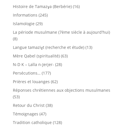
Histoire de Tamazɣa (Berbérie)
(16)
Informations
(245)
Islamologie
(29)
La période musulmane (7ème siècle à aujourd'hui)
(8)
Langue tamaziɣt (recherche et étude)
(13)
Mère Qabel (spiritualité)
(63)
N-D K – Lalla n-Jerjer-
(28)
Persécutions…
(177)
Prières et louanges
(62)
Réponses chrétiennes aux objections musulmanes
(53)
Retour du Christ
(38)
Témoignages
(47)
Tradition catholique
(128)