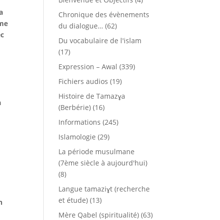
a
Chronique des évènements
ême
du dialogue…
(62)
ec
Du vocabulaire de l'islam
(17)
Expression – Awal
(339)
Fichiers audios
(19)
Histoire de Tamazɣa
a
(Berbérie)
(16)
Informations
(245)
Islamologie
(29)
La période musulmane
(7ème siècle à aujourd'hui)
(8)
Langue tamaziɣt (recherche
et étude)
(13)
n
Mère Qabel (spiritualité)
(63)