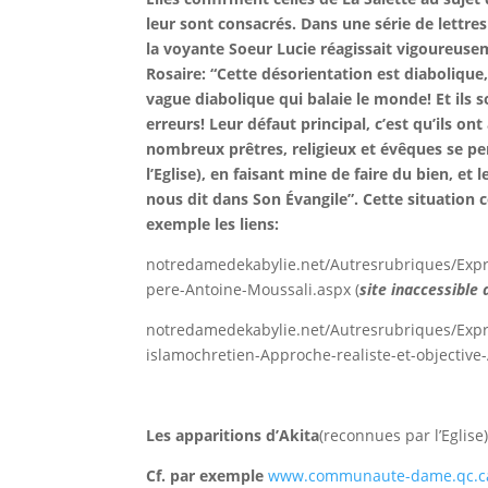
leur sont consacrés. Dans une série de lettres 
la voyante Soeur Lucie réagissait vigoureuse
Rosaire: “Cette désorientation est diabolique,
vague diabolique qui balaie le monde! Et ils s
erreurs! Leur défaut principal, c’est qu’ils on
nombreux prêtres, religieux et évêques se pe
l’Eglise), en faisant mine de faire du bien, 
nous dit dans Son Évangile”. Cette situation c
exemple les liens:
notredamedekabylie.net/Autresrubriques/Expres
pere-Antoine-Moussali.aspx (
site inaccessible
notredamedekabylie.net/Autresrubriques/Expre
islamochretien-Approche-realiste-et-objective-
Les apparitions d’Akita
(reconnues par l’Eglise
Cf. par exemple
www.communaute-dame.qc.ca