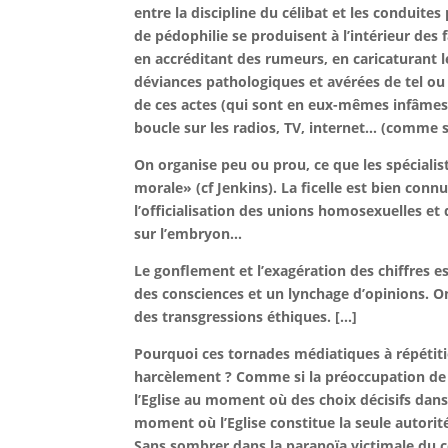
entre la discipline du célibat et les conduite
de pédophilie se produisent à l’intérieur des 
en accréditant des rumeurs, en caricaturant le
déviances pathologiques et avérées de tel ou t
de ces actes (qui sont en eux-mêmes infâmes),
boucle sur les radios, TV, internet… (comme s
On organise peu ou prou, ce que les spécialis
morale» (cf Jenkins). La ficelle est bien connu
l’officialisation des unions homosexuelles et
sur l’embryon…
Le gonflement et l’exagération des chiffres e
des consciences et un lynchage d’opinions. On 
des transgressions éthiques. […]
Pourquoi ces tornades médiatiques à répétiti
harcèlement ? Comme si la préoccupation de c
l’Eglise au moment où des choix décisifs dan
moment où l’Eglise constitue la seule autori
Sans sombrer dans la paranoïa victimale du co