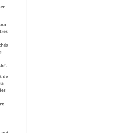
ner
mour
tres
échés
e
a
de”.
t de
ra
des
a
ère
s qui