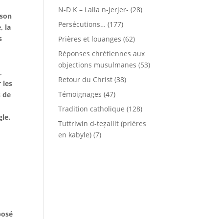
N-D K – Lalla n-Jerjer-
(28)
 son
Persécutions…
(177)
, la
s
Prières et louanges
(62)
Réponses chrétiennes aux
objections musulmanes
(53)
,
Retour du Christ
(38)
 les
Témoignages
(47)
s de
Tradition catholique
(128)
gle.
Tuttriwin d-teẓallit (prières
en kabyle)
(7)
posé