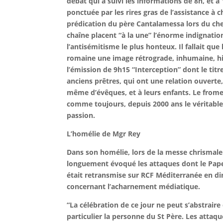
débat qui a suivi les informations de 8h, et à
ponctuée par les rires gras de l’assistance à
prédication du père Cantalamessa lors du ch
chaîne placent “à la une” l’énorme indignatio
l’antisémitisme le plus honteux. Il fallait q
romaine une image rétrograde, inhumaine, hid
l’émission de 9h15 “Interception” dont le titre
anciens prêtres, qui ont une relation ouvert
même d’évêques, et à leurs enfants
.
Le frome
comme toujours, depuis 2000 ans le véritable ré
passion.
L’homélie de Mgr Rey
Dans son homélie, lors de la messe chrismal
longuement évoqué les attaques dont le Pape e
était retransmise sur RCF Méditerranée en dir
concernant l’acharnement médiatique.
“La célébration de ce jour ne peut s’abstrai
particulier la personne du St Père. Les attaq