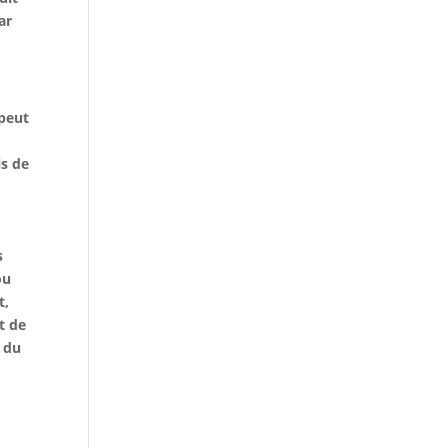
ar
 peut
is de
s
ou
t,
t de
t du