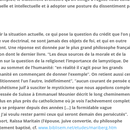
ituelle et intellectuelle et à adopter une posture du dissentiment p
 la situation actuelle, ce qui pose la question du crédit que l’on
e vue doctrinal, ne sont jamais des objets de foi, et qui en outre
ent. Une réponse est donnée par le plus grand philosophe frança
n dont le dernier livre. “Les deux sources de la morale et de la
ion sur la question de la religionet l’importance de lamystique. De
s au sommet de l’humanité: “en réalité il s’agit pour les grands
anité en commençant de donner l’exemple”. On retient aussi ce
itionnent l’un l’autre, indéfiniment”, “aucun courant de pensée 
phétisme juif à susciter le mysticisme que nous appelons comple
adressée de Suisse à Emmanuel Mounier décrit le long cheminemen
us en plus près du catholicisme où je vois l’achèvement comple
 vu se préparer depuis des années […] la formidable vague
 J’ai voulu rester parmi ceux qui seront demain des persécutés”.
mort, Raïssa Maritain (l’épouse, juive convertie, du philosophe
ètement baptisé, cf.
www.biblisem.net/etudes/mariberg.htm