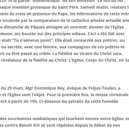
 12h 10 la partie “humoristique” de son émission “Le fou du roi”,
 chaque mention grotesque du Saint Père. Samedi matin, relatant l
emin de croix en présence du Pape, les informations de cette m
n soulevée par la comparaison de la catholico-phobie actuelle av
ue le dimanche de Pâques atteigne un sommet: donner de l’Eglise
euse, arc-boutée sur des principes odieux. Ceci a été fait avec
 était “Tu n’aimeras point”. Elle était consacrée aux prêtres, ou
e, ou secrète, avec une femme, aux compagnes de ces prêtres et
nt va être passé au crible.
La fidélité au vicaire du Christ sera,
vélateur de la fidélité au Christ. L’Eglise, Corps du Christ, vit S
e du 29 mars, Mgr Dominique Rey, évêque de Fréjus-Toulon, a
t l’Eglise sont l’objet. Pour la première fois, la messe chrismale
ect à partir de 19h. Ci-dessous les extraits de cette homélie
re des tourmentes médiatiques qui touchent encore notre Eglise, e
ues contre Benoît XVI se sont répétées depuis le début de son