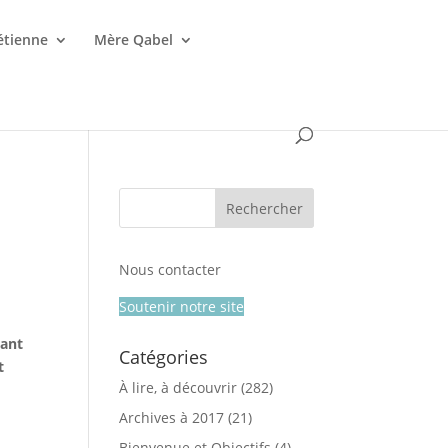
étienne
Mère Qabel
Nous contacter
Soutenir notre site
vant
Catégories
t
À lire, à découvrir
(282)
Archives à 2017
(21)
Bienvenue et Objectifs
(4)