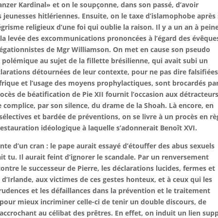
Panzer Kardinal» et on le soupçonne, dans son passé, d’avoir
 jeunesses hitlériennes. Ensuite, on le taxe d’islamophobe après
grisme religieux d’une foi qui oublie la raison. Il y a un an à peine
e la levée des excommunications prononcées à l’égard des évêque
 négationnistes de Mgr Williamson. On met en cause son pseudo
lémique au sujet de la fillette brésilienne, qui avait subi un
larations détournées de leur contexte, pour ne pas dire falsifiées
frique et l’usage des moyens prophylactiques, sont brocardés par
ès de béatification de Pie XII fournit l’occasion aux détracteur
e complice, par son silence, du drame de la Shoah. Là encore, en
s sélectives et bardée de préventions, on se livre à un procès en rè
estauration idéologique à laquelle s’adonnerait Benoît XVI.
e d’un cran : le pape aurait essayé d’étouffer des abus sexuels
 tu. Il aurait feint d’ignorer le scandale. Par un renversement
ntre le successeur de Pierre, les déclarations lucides, fermes et
 d’Irlande, aux victimes de ces gestes honteux, et à ceux qui les
dences et les défaillances dans la prévention et le traitement
e pour mieux incriminer celle-ci de tenir un double discours, de
’accrochant au célibat des prêtres. En effet, on induit un lien sup