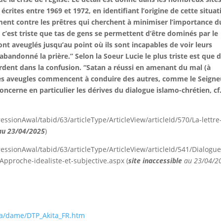
écrites entre 1969 et 1972, en identifiant l’origine de cette situat
ment contre les prêtres qui cherchent à minimiser l’importance d
 c’est triste que tas de gens se permettent d’être dominés par le
ont aveuglés jusqu’au point où ils sont incapables de voir leurs
t abandonné la prière.” Selon la Soeur Lucie le plus triste est que 
rdent dans la confusion. “Satan a réussi en amenant du mal (à
et les aveugles commencent à conduire des autres, comme le Seigne
oncerne en particulier les dérives du dialogue islamo-chrétien, cf
sionAwal/tabid/63/articleType/ArticleView/articleId/570/La-lettre
 au 23/04/2025
)
ssionAwal/tabid/63/articleType/ArticleView/articleId/541/Dialogue
Approche-idealiste-et-subjective.aspx (
site inaccessible
au 23/04/2
)
/dame/DTP_Akita_FR.htm