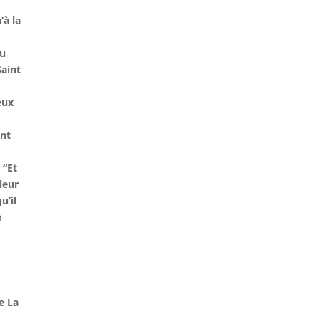
’à la
eu
Saint
eux
ent
 “Et
leur
u’il
e
e La