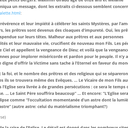
uniqua un message, dont les extraits ci-dessous semblent concer
alette.html
:
irrévérence et leur impiété à célébrer les saints Mystères, par l’a
irs, les prêtres sont devenus des cloaques d’impureté. Oui, les prê
pendue sur leurs têtes. Malheur aux prêtres et aux personnes
élités et leur mauvaise vie, crucifient de nouveau mon Fils. Les p
e Ciel et appellent la vengeance de Dieu; et voilà que la vengeanc
sonnes pour implorer miséricorde et pardon pour le peuple. Il n’y 
 digne d’offrir la Victime sans tache à l’Eternel en faveur du mon
la foi, et le nombre des prêtres et des religieux qui se sépareron
nes ils se trouvera même des Evêques. … Le Vicaire de mon Fils au
l’Eglise sera livrée à de grandes persécutions : ce sera le temps 
use. … Le Saint Père souffrira beaucoup” … Et encore: “L’Eglise ser
l’éclipse comme “l’occultation momentanée d’un astre dont la lumi
 astre” (autre astre: celui du matérialisme triomphant?)
ise)
de la crise de l’Eglise. Le détail est donné dans les nombreux site