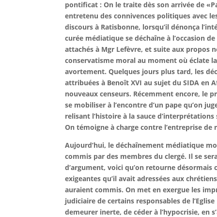
pontificat : On le traite dès son arrivée de «
entretenu des connivences politiques avec les
discours à Ratisbonne, lorsqu’il dénonça l’inté
curée médiatique se déchaîne à l’occasion d
attachés à Mgr Lefèvre, et suite aux propos
conservatisme moral au moment où éclate la po
avortement. Quelques jours plus tard, les déc
attribuées à Benoît XVI au sujet du SIDA en A
nouveaux censeurs. Récemment encore, le proc
se mobiliser à l’encontre d’un pape qu’on jug
relisant l’histoire à la sauce d’interprétation
On témoigne à charge contre l’entreprise de r
Aujourd’hui, le déchaînement médiatique mont
commis par des membres du clergé. Il se serait
d’argument, voici qu’on retourne désormais co
exigeantes qu’il avait adressées aux chrétiens
auraient commis. On met en exergue les impru
judiciaire de certains responsables de l’Eglis
demeurer inerte, de céder à l’hypocrisie, en s