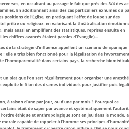
s perverses, en occultant au passage le fait que près des 3/4 des ac
familles. En additionnant ainsi des cas particuliers exhumés du p
s positions de l’Eglise, en pratiquant l’effet de loupe sur des
el prêtre ou religieux, en valorisant la théâtralisation émotionne
 mais aussi en amplifiant des statistiques, reprises ensuite en
i les chiffres avancés étaient paroles d’Evangile)…
tes de la stratégie d’influence appellent un scénario de «panique
e : elle a très bien fonctionné pour la légalisation de l’avortement
 de l’homoparentalité dans certains pays, la recherche biomédical
st un plat que l’on sert régulièrement pour organiser une anesthé
exploite le filon des drames individuels pour justifier puis légal
on, à raison d’une par jour, ou d’une par mois ? Pourquoi ce
ertains était de saper par avance et systématiquement l’autorit
s l’ordre éthique et anthropologique sont en jeu dans le monde, 
té morale capable de rappeler à l’homme ses principes d’humanité
mplot, le traitement orchestré qu’on inflige à l’Eglise nous cond