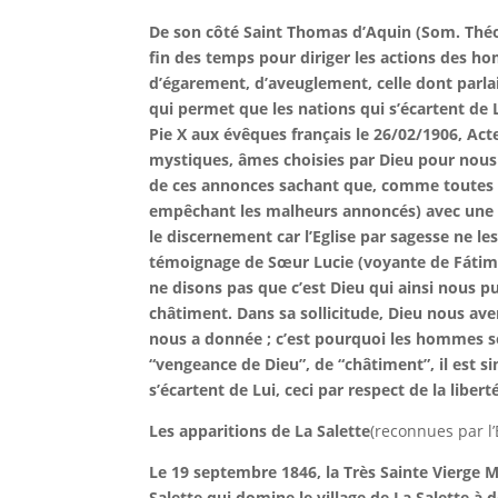
De son côté Saint Thomas d’Aquin (Som. Théol.
fin des temps pour diriger les actions des h
d’égarement, d’aveuglement, celle dont parlait
qui permet que les nations qui s’écartent de 
Pie X aux évêques français le 26/02/1906, Acte
mystiques, âmes choisies par Dieu pour nous
de ces annonces sachant que, comme toutes le
empêchant les malheurs annoncés) avec une é
le discernement car l’Eglise par sagesse ne le
témoignage de Sœur Lucie (voyante de Fátima), 
ne disons pas que c’est Dieu qui ainsi nous 
châtiment. Dans sa sollicitude, Dieu nous aver
nous a donnée ; c’est pourquoi les hommes so
“vengeance de Dieu”, de “châtiment”, il est 
s’écartent de Lui, ceci par respect de la libert
Les apparitions de La Salette
(reconnues par l’
Le 19 septembre 1846, la Très Sainte Vierge 
Salette qui domine le village de La Salette à