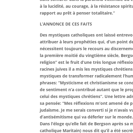
à la lucidité, au courage, à la résistance spir
rapport au prêt à penser totalitaire.”
L’ANNONCE DE CES FAITS
Des mystiques catholiques ont laissé entrevoir
attribuer à leurs prophéties qui, d’un point d
nécessitent toujours le recours au discernem
la première moitié du vingtième siècle, Bergso
religion” est le fruit d’une très longue réflex
racines juives il a mis les mystiques chrétien
mystiques de transformer radicalement l’hum
phrases: “Mysticisme et christianisme se cond
de sentiment n’a contribué autant que le pro
celui des mystiques chrétiens”. Une lettre 
sa pensée: “Mes réflexions m’ont amené de pl
judaïsme. Je me serais converti si je n’avais
d’antisémitisme qui va déferler sur le monde.
Dans l’éloge qu’elle fait de Bergson après sa 
catholique Maritain) nous dit qu’il a été secr