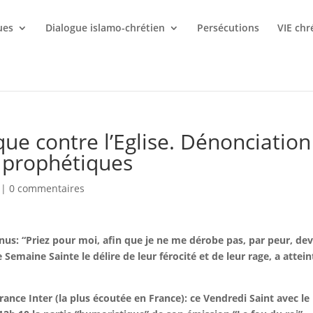
ues
Dialogue islamo-chrétien
Persécutions
VIE chr
e contre l’Eglise. Dénonciation
 prophétiques
|
0 commentaires
nus: “Priez pour moi, afin que je ne me dérobe pas, par peur, de
 Semaine Sainte le délire de leur férocité et de leur rage, a attein
rance Inter (la plus écoutée en France): ce Vendredi Saint avec le