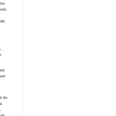
tes
assé,
lle
,
e
sie
iser
é de
au
.
uit