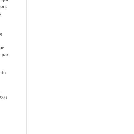
ion,
u
de
ur
. par
-du-
-
025
)