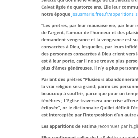
Calvat âgée de quatorze ans. Elle leur comm
notre époque
jesusmarie.free.fr/apparitions_s
“Les prêtres, par leur mauvaise vie, par leur 
de l’argent, l’amour de l’honneur et des plais
demandent vengeance et la vengeance est sus
consacrées à Dieu, lesquelles, par leurs infid
des personnes consacrées à Dieu crient vers l
est à leur porte, car il ne se trouve plus per
plus d’âmes généreuses, il n’y a plus personne
Parlant des prêtres “Plusieurs abandonneront 
la vrai religion sera grand; parmi ces person
beaucoup à souffrir, parce que pour un temps 
ténèbres ; L’Eglise traversera une crise affre
éclipsée”, or le dictionnaire Quillet définit 
est interceptée par l’interposition d’un autre
Les apparitions de Fatima
(reconnues par l’Egl
Elles confirment celles de La Salette au sujet 