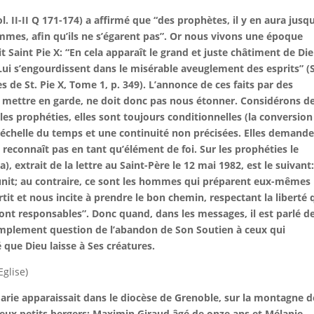
 II-II Q 171-174) a affirmé que “des prophètes, il y en aura jusqu
ommes, afin qu’ils ne s’égarent pas”. Or nous vivons une époque
 Saint Pie X: “En cela apparaît le grand et juste châtiment de Di
Lui s’engourdissent dans le misérable aveuglement des esprits” (
s de St. Pie X, Tome 1, p. 349). L’annonce de ces faits par des
 mettre en garde, ne doit donc pas nous étonner. Considérons d
s prophéties, elles sont toujours conditionnelles (la conversion
chelle du temps et une continuité non précisées. Elles demand
s reconnaît pas en tant qu’élément de foi. Sur les prophéties l
e
extrait de la lettre au Saint-Père le 12 mai 1982, est le suivant:
punit; au contraire, ce sont les hommes qui préparent eux-mêmes 
tit et nous incite à prendre le bon chemin, respectant la liberté q
nt responsables”. Donc quand, dans les messages, il est parlé d
simplement question de l’abandon de Son Soutien à ceux qui
é que Dieu laisse à Ses créatures.
Eglise)
Marie apparaissait dans le diocèse de Grenoble, sur la montagne d
 deux petits bergers: Maximin Giraud âgé de onze ans et Mélanie