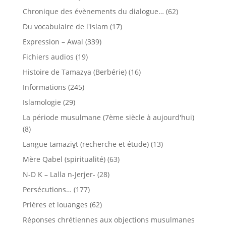
Chronique des évènements du dialogue…
(62)
Du vocabulaire de l'islam
(17)
Expression – Awal
(339)
Fichiers audios
(19)
Histoire de Tamazɣa (Berbérie)
(16)
Informations
(245)
Islamologie
(29)
La période musulmane (7ème siècle à aujourd'hui)
(8)
Langue tamaziɣt (recherche et étude)
(13)
Mère Qabel (spiritualité)
(63)
N-D K – Lalla n-Jerjer-
(28)
Persécutions…
(177)
Prières et louanges
(62)
Réponses chrétiennes aux objections musulmanes