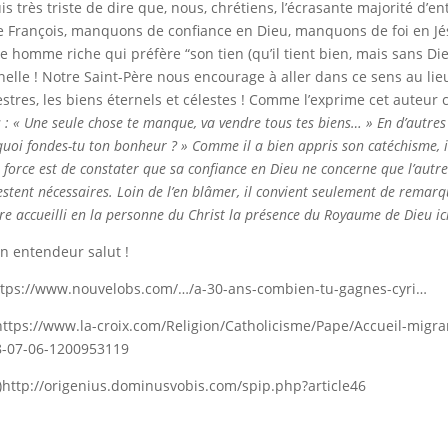
uis très triste de dire que, nous, chrétiens, l’écrasante majorité d
 François, manquons de confiance en Dieu, manquons de foi en J
e homme riche qui préfère “son tien (qu’il tient bien, mais sans Dieu
nelle ! Notre Saint-Père nous encourage à aller dans ce sens au lie
estres, les biens éternels et célestes ! Comme l’exprime cet auteur c
s : « Une seule chose te manque, va vendre tous tes biens… » En d’autres t
quoi fondes-tu ton bon­heur ? » Comme il a bien appris son caté­chisme, il
 force est de cons­ta­ter que sa confiance en Dieu ne concerne que l’autr
es­tent néces­sai­res. Loin de l’en blâmer, il convient seu­le­ment de remar­q
re accueilli en la per­sonne du Christ la pré­sence du Royaume de Dieu ic
n entendeur salut !
ttps://www.nouvelobs.com/…/a-30-ans-combien-tu-gagnes-cyri…
https://www.la-croix.com/Religion/Catholicisme/Pape/Accueil-mig
8-07-06-1200953119
)http://origenius.dominusvobis.com/spip.php?article46