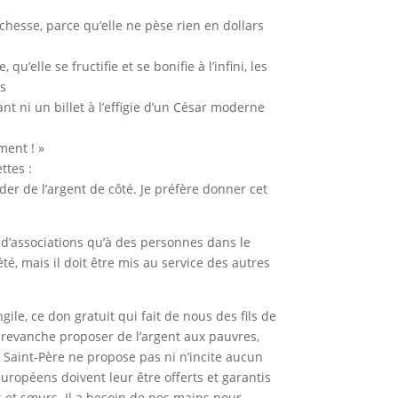
ichesse, parce qu’elle ne pèse rien en dollars
’elle se fructifie et se bonifie à l’infini, les
as
t ni un billet à l’effigie d’un César moderne
ment ! »
ttes :
rder de l’argent de côté. Je préfère donner cet
 d’associations qu’à des personnes dans le
été, mais il doit être mis au service des autres
ile, ce don gratuit qui fait de nous des fils de
n revanche proposer de l’argent aux pauvres,
e Saint-Père ne propose pas ni n’incite aucun
uropéens doivent leur être offerts et garantis
s et sœurs. Il a besoin de nos mains pour