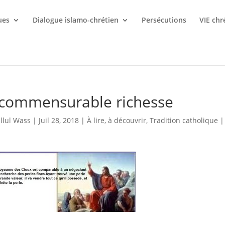
ues
Dialogue islamo-chrétien
Persécutions
VIE chr
ncommensurable richesse
Illul Wass
|
Juil 28, 2018
|
À lire, à découvrir
,
Tradition catholique