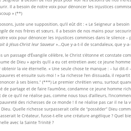
urir. Il a besoin de notre voix pour dénoncer les injustices commis
coup » (**)
osons, juste une supposition, qu’il eût dit : « Le Seigneur a besoi
ngile
de nos frères et sœurs. Il a besoin de nos mains pour secouri
otre voix pour dénoncer les injustices commises dans le silence –
roit à Jésus-Christ leur Sauveur
»…Que y-a-t-il de scandaleux, que y-a-
s un pas­sage d’Évangile célè­bre, le Christ s’étonne et cons­tate com­bi
ume de Dieu » après qu’il a eu cet entre­tien avec ce jeune homme ric
 obte­nir la vie éternelle. « Une seule chose te manque : – lui dit-il
au­vres et ensuite suis-moi ! » Sa richesse l’en dis­suada, il repar­tit t
enon­cer à ses biens.” (***) Le premier chrétien venu, surtout quand
ité de partage et de faire l’aumône, condamne ce jeune homme riche
t de ce qu’il ne réalise pas, comme nous tous d’ailleurs, l’incomme
 pauvreté des richesses de ce monde ! Il ne réalise pas car il ne la v
 Dieu. Quelle richesse surpasserait celle de “posséder” Dieu comme
asserait le Créateur, fusse-t-elle une créature angélique ? Quel bi
nelle avec la Sainte Trinité ?