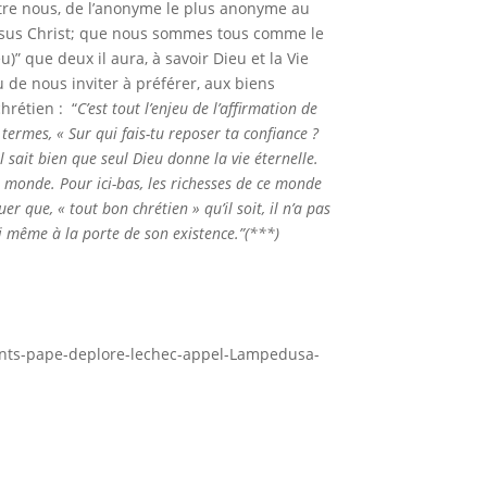
’entre nous, de l’anonyme le plus anonyme au
ésus Christ; que nous sommes tous comme le
)” que deux il aura, à savoir Dieu et la Vie
u de nous inviter à préférer, aux biens
hrétien : “
C’est tout l’enjeu de l’affir­ma­tion de
ermes, « Sur qui fais-tu repo­ser ta confiance ?
 sait bien que seul Dieu donne la vie éternelle.
e monde. Pour ici-bas, les riches­ses de ce monde
uer que, « tout bon chré­tien » qu’il soit, il n’a pas
i même à la porte de son exis­tence.”(***)
rants-pape-deplore-lechec-appel-Lampedusa-