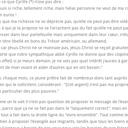
à ce que Cyrille (*) n’ose pas dire :
 suis si riche, tellement riche, mais hélas personne ne veut de ma r
n euros !
s que ma richesse ne se déprécie pas, qu’elle ne peut pas être volée, qu
 à qui je la propose ne se l’arrachent pas du fait qu’elle ne peut p
lisser dans leur portefeuille mais uniquement dans leur cœur, n’étan
n titre libellé en bons du Trésor américain, ou allemand,
 car Jésus-Christ ne se monnaie pas, Jésus-Christ se reçoit gratuite
orte que notre sympathique abbé Cyrille ne donne que des clopine
n effet] si je meurs demain, je ne vois pas quel intérêt j’aurais à ga
nt de mon vivant et aider d’autres qui en ont besoin.”
i, chaque mois, ce jeune prêtre fait de nombreux dons tant auprès
in qui le sollicitent, considérant : “[Cet argent] n’est pas ma propri
n particulier des plus pauvres.”
e on le voit il n’est pas question de proposer le message de l’évang
, parce que ça ne se fait pas dans le “laïquement correct”; mais e
t tout à fait dans la droite ligne du “vivre-ensemble”. Tout comme l
tien à proposer l’évangile aux migrants, tandis que tous les biens e
Le Seigneur a besoin de nos yeux pour voir les besoins de nos frère