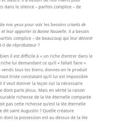
es dans le silence – parfois complice – de
n de nos yeux pour voir les besoins
criants de
r
et leur apporter la Bonne Nouvelle
. Il a besoin
 parfois complice – de beaucoup
qui leur dénient
t-il de réprobateur ?
en il est dif­fi­cile à « un riche d’entrer dans le
he lui deman­dant ce qu’il « fal­lait faire »
 – vends tous tes biens, donnes-en le pro­duit
out triste cons­ta­tant qu’il lui est impos­si­ble
 il veut donner la leçon sur la nécessaire
 dont parle Jésus. Mais en vérité la raison
nsurable richesse de la Vie éternelle comparée
oit pas cette richesse qu’est la Vie éternelle
 dit saint Augustin ? Quelle créature
en dont la possession est au dessus de la Vie