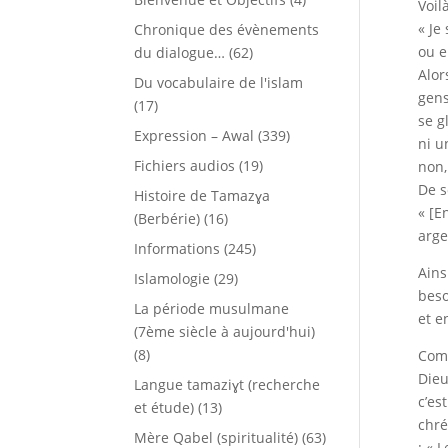
Voil
« Je
Chronique des évènements
ou e
du dialogue…
(62)
Alor
Du vocabulaire de l'islam
gens
(17)
se g
Expression – Awal
(339)
ni u
Fichiers audios
(19)
non,
De s
Histoire de Tamazɣa
« [E
(Berbérie)
(16)
arge
Informations
(245)
Ains
Islamologie
(29)
beso
La période musulmane
et e
(7ème siècle à aujourd'hui)
(8)
Comm
Dieu
Langue tamaziɣt (recherche
c’es
et étude)
(13)
chré
Mère Qabel (spiritualité)
(63)
: « 