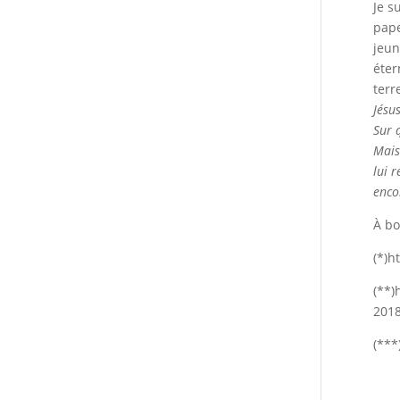
Je s
pape
jeun
éter
terr
Jésu
Sur 
Mais
lui r
enco
À bo
(*)h
(**)
201
(***