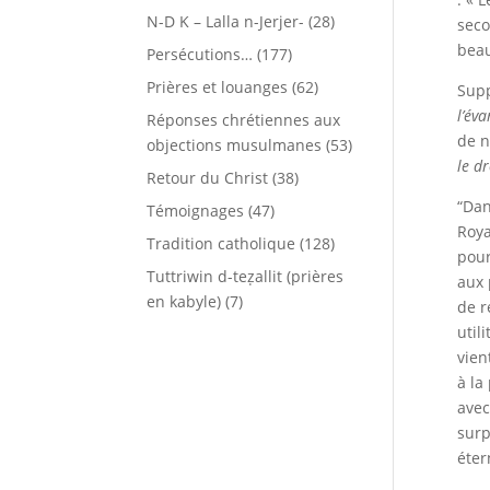
N-D K – Lalla n-Jerjer-
(28)
seco
beau
Persécutions…
(177)
Prières et louanges
(62)
Supp
l’éva
Réponses chrétiennes aux
de n
objections musulmanes
(53)
le d
Retour du Christ
(38)
“Dan
Témoignages
(47)
Roya
Tradition catholique
(128)
pour
Tuttriwin d-teẓallit (prières
aux p
en kabyle)
(7)
de r
util
vien
à la
avec
surp
éter