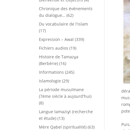
Chronique des évènements
du dialogue…
(62)
Du vocabulaire de l'islam
(17)
Expression – Awal
(339)
Fichiers audios
(19)
Histoire de Tamazɣa
(Berbérie)
(16)
Informations
(245)
Islamologie
(29)
La période musulmane
déra
(7ème siècle à aujourd'hui)
musu
(8)
romp
pote
Langue tamaziɣt (recherche
et étude)
(13)
Puis
Mère Qabel (spiritualité)
(63)