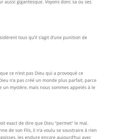
eur aussi gigantesque. Voyons donc sa ou ses
idèrent tous qu’il s’agit d’une punition de
e que ce n’est pas Dieu qui a provoqué ce
ieu n’a pas créé un monde plus parfait, parce
ste un mystère, mais nous sommes appelés à le
soit exact de dire que Dieu “permet” le mal.
e de son Fils, il n’a voulu se soustraire à rien
angoisses, les endure encore aujourd’hui avec