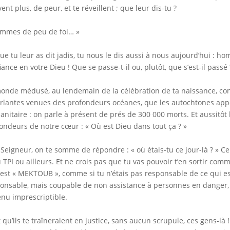
ent plus, de peur, et te réveillent ; que leur dis-tu ?
mmes de peu de foi… »
ue tu leur as dit jadis, tu nous le dis aussi à nous aujourd’hui : 
iance en votre Dieu ! Que se passe-t-il ou, plutôt, que s’est-il passé 
onde médusé, au lendemain de la célébration de ta naissance, con
rlantes venues des profondeurs océanes, que les autochtones app
nitaire : on parle à présent de prés de 300 000 morts. Et aussitôt l
ondeurs de notre cœur : « Où est Dieu dans tout ça ? »
 Seigneur, on te somme de répondre : « où étais-tu ce jour-là ? » Ce
u TPI ou ailleurs. Et ne crois pas que tu vas pouvoir t’en sortir comme
’est « MEKTOUB », comme si tu n’étais pas responsable de ce qui es
onsable, mais coupable de non assistance à personnes en danger, q
nu imprescriptible.
t qu’ils te traîneraient en justice, sans aucun scrupule, ces gens-là ! O