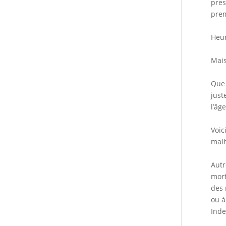
pres
prem
Heur
Mais
Que 
just
l’âge
Voic
malh
Autr
mort
des 
ou à
Inde