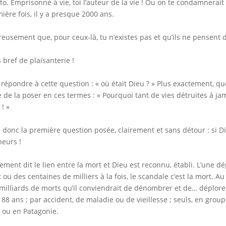
to. Emprisonné à vie, toi l’auteur de la vie ! Ou on te condamnerait 
ière fois, il y a presque 2000 ans.
eusement que, pour ceux-là, tu n’existes pas et qu’ils ne pensent d
 bref de plaisanterie !
répondre à cette question : « où était Dieu ? » Plus exactement, quel
e de la poser en ces termes : « Pourquoi tant de vies détruites à ja
 ! »
i donc la première question posée, clairement et sans détour : si Dieu
eurs !
ement dit le lien entre la mort et Dieu est reconnu, établi. L’une dép
 ou des centaines de milliers à la fois, le scandale c’est la mort. Au
milliards de morts qu’il conviendrait de dénombrer et de… déplorer
 88 ans ; par accident, de maladie ou de vieillesse ; seuls, en grou
 ou en Patagonie.