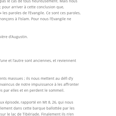
t pas le cas de tous heureusement. Mais nous
 pour arriver à cette conclusion que,
les paroles de l’Evangile. Ce sont ces paroles,
nonçons à l’Islam. Pour nous l’Evangile ne
nière d’Augustin.
une et l’autre sont anciennes, et reviennent
nts massues ; ils nous mettent au défi d’y
nvaincus de notre impuissance à les affronter
 par elles et en perdent le sommeil.
x épisode, rapporté en Mt 8, 26, qui nous
llement dans cette barque ballottée par les
 sur le lac de Tibériade. Finalement ils n’en