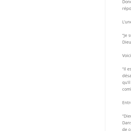
Donc
répo
L’un
“Je 
Dieu
Voic
“Il 
désa
qu’i
comb
Entr
“Die
Dans
de c