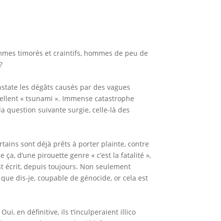
hommes timorés et craintifs, hommes de peu de
?
state les dégâts causés par des vagues
ellent « tsunami ». Immense catastrophe
a question suivante surgie, celle-là des
rtains sont déjà prêts à porter plainte, contre
 ça, d’une pirouette genre « c’est la fatalité »,
t écrit, depuis toujours. Non seulement
ue dis-je, coupable de génocide, or cela est
ui, en définitive, ils t’inculperaient illico