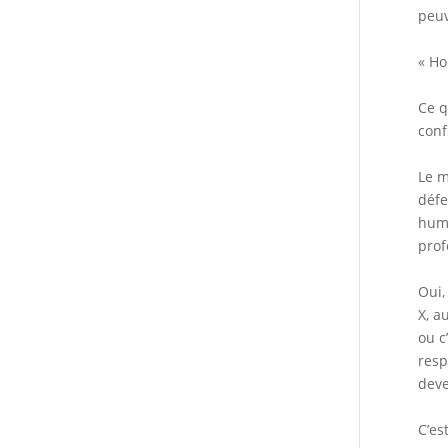
peuv
« Ho
Ce q
conf
Le m
défe
huma
prof
Oui,
X, a
ou c
resp
deve
C’es