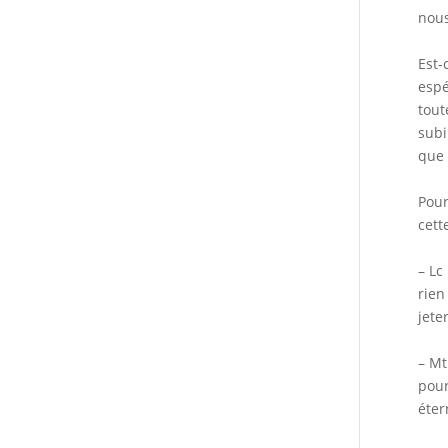
nous
Est-
espé
tout
subi
que 
Pour
cett
– Lc
rien
jete
– Mt
pour
éter