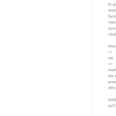
Et q
mort
faci
mesu
qu’u
s’au
Nous
<>
vie
<>
mort
vie,
pour
elle
Voil
qu’i