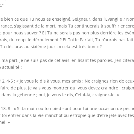
.”
ce bien ce que Tu nous as enseigné, Seigneur, dans l’Evangile ? N
rance, s’agissant de la mort, mais Tu continuerais à souffrir encore
e pour nous sauver ? Et Tu ne serais pas non plus derrière les évène
rais, du coup, le déroulement ? Et Toi le Parfait, Tu n’aurais pas fai
Tu déclaras au sixième jour : « cela est très bon » ?
 ma part, je ne suis pas de cet avis, en lisant tes paroles. J’en cite
e actualité :
 12, 4-5 : « Je vous le dis à vous, mes amis : Ne craignez rien de ce
 faire de plus. Je vais vous montrer qui vous devez craindre : craign
r dans la géhenne ; oui, je vous le dis, Celui-là, craignez-le. »
 18, 8 : « Si ta main ou ton pied sont pour toi une occasion de péché,
 toi entrer dans la Vie manchot ou estropié que d’être jeté avec t
nel. »