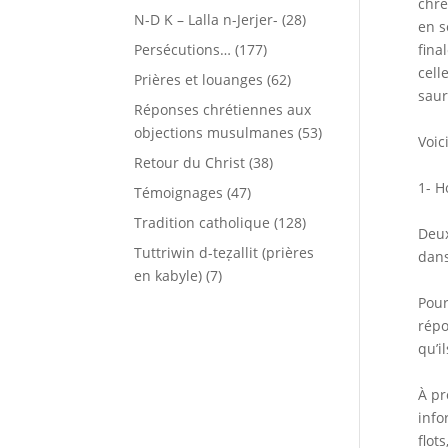
chré
N-D K – Lalla n-Jerjer-
(28)
en s
Persécutions…
(177)
fina
cell
Prières et louanges
(62)
saur
Réponses chrétiennes aux
objections musulmanes
(53)
Voic
Retour du Christ
(38)
1- H
Témoignages
(47)
Tradition catholique
(128)
Deux
Tuttriwin d-teẓallit (prières
dans
en kabyle)
(7)
Pour
répo
qu’i
À pr
info
flot