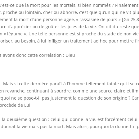
u’est-ce que la mort pour les mortels, si bien nommés ? Finalement 
, proche ou lointain, cher ou abhorré, c’est quelqu’un qui ne vit p
lement la mort d’une personne âgée, « rassasiée de jours » [Gn 25,8],
re d’apprécier ou de goûter les joies de la vie. On dit du reste que
n « légume ». Une telle personne est si proche du stade de non vie, 
toriser, au besoin, à lui infliger un traitement ad hoc pour mettre 
 avons donc cette corrélation : Dieu
. Mais si cette dernière paraît à l’homme tellement fatale qu’il se 
 en revanche, continuant à sourdre, comme une source claire et lim
quoi ne se pose-t-il pas justement la question de son origine ? Car 
 procède de Lui.
à la deuxième question : celui qui donne la vie, est forcément celui
l donnât la vie mais pas la mort. Mais alors, pourquoi la donne-t-il 