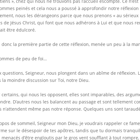
tiens », chez qui nous ne trouvons pas l’accueil escompté. Ce n’es
ommes peinés et cela nous a poussé à approfondir notre réflexion ;
lement, nous les dérangeons parce que nous prenons « au sérieux » 
es de Jésus Christ, qui font que nous adhérons à Lui et que nous re
ait être édulcoré.
i donc la première partie de cette réflexion, menée un peu à la ma
ommes de peu de foi…
 questions, Seigneur, nous plongent dans un abîme de réflexion. L’
 la moindre discussion sur Toi, notre Dieu.
 certains, qui nous les opposent, elles sont imparables, des argume
ndre. D’autres nous les balancent au passage et sont tellement co
ls n’attendent même pas notre réponse. Quelques uns sont taraudés
opos de sommeil, Seigneur mon Dieu, je voudrais rappeler ce fameu
rme sur le désespoir de tes apôtres, tandis que tu dormais tranqui
s, menacés d’être engloutis par le gros vent soufflant à tout rompre,