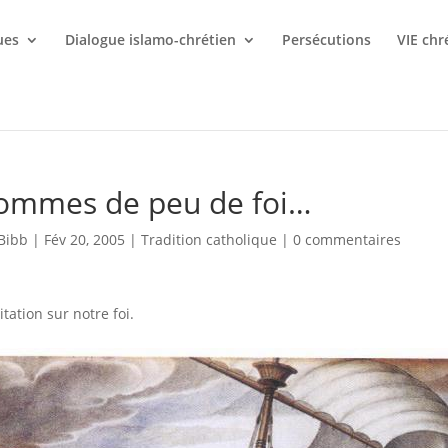
ues
Dialogue islamo-chrétien
Persécutions
VIE chr
ommes de peu de foi…
Bibb
|
Fév 20, 2005
|
Tradition catholique
|
0 commentaires
tation sur notre foi.