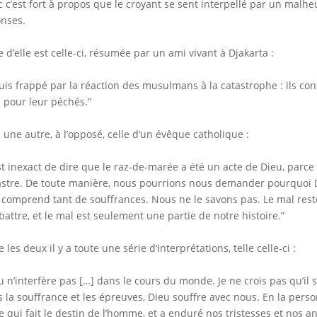
 c’est fort à propos que le croyant se sent interpellé par un malh
nses.
e d’elle est celle-ci, résumée par un ami vivant à Djakarta :
suis frappé par la réaction des musulmans à la catastrophe : ils cons
 pour leur péchés.”
i une autre, à l’opposé, celle d’un évêque catholique :
est inexact de dire que le raz-de-marée a été un acte de Dieu, parc
stre. De toute manière, nous pourrions nous demander pourquoi D
l comprend tant de souffrances. Nous ne le savons pas. Le mal re
attre, et le mal est seulement une partie de notre histoire.”
e les deux il y a toute une série d’interprétations, telle celle-ci :
u n’interfère pas […] dans le cours du monde. Je ne crois pas qu’il 
 la souffrance et les épreuves, Dieu souffre avec nous. En la personn
e qui fait le destin de l’homme, et a enduré nos tristesses et nos 