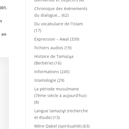
001.
Chronique des évènements
du dialogue…
(62)
en
Du vocabulaire de l'islam
(17)
, en
Expression – Awal
(339)
Fichiers audios
(19)
Histoire de Tamazɣa
(Berbérie)
(16)
Informations
(245)
Islamologie
(29)
La période musulmane
(7ème siècle à aujourd'hui)
(8)
Langue tamaziɣt (recherche
et étude)
(13)
Mère Qabel (spiritualité)
(63)