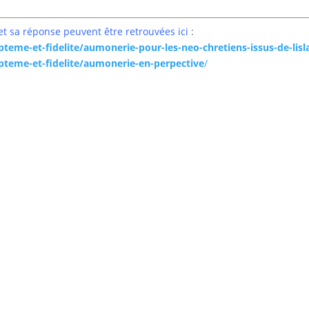
 et sa réponse peuvent être retrouvées ici
:
pteme-et-
fidelite/aumonerie-pour-les-
neo-chretiens-issus-de-lis
pteme-et-
fidelite/aumonerie-en-
perpective
/