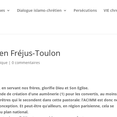
ues
Dialogue islamo-chrétien
Persécutions
VIE chr
en Fréjus-Toulon
lique
|
0 commentaires
en servant nos frères, glorifie Dieu et Son Eglise.
de de création d’une aumônerie (1) pour les convertis, au moins
rêtres qui le secondent dans cette pastorale: l’ACIMM est donc n
nception. Et peut-être qu’ailleurs, en région parisienne, cela se
au plan national.