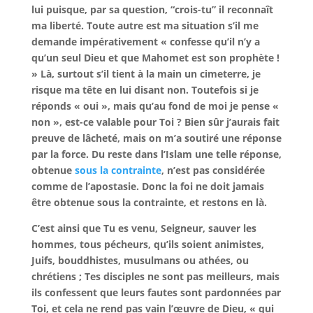
lui puisque, par sa question, “crois-tu” il reconnaît
ma liberté. Toute autre est ma situation s’il me
demande impérativement « confesse qu’il n’y a
qu’un seul Dieu et que Mahomet est son prophète !
» Là, surtout s’il tient à la main un cimeterre, je
risque ma tête en lui disant non. Toutefois si je
réponds « oui », mais qu’au fond de moi je pense «
non », est-ce valable pour Toi ? Bien sûr j’aurais fait
preuve de lâcheté, mais on m’a soutiré une réponse
par la force. Du reste dans l’Islam une telle réponse,
obtenue
sous la contrainte
, n’est pas considérée
comme de l’apostasie. Donc la foi ne doit jamais
être obtenue sous la contrainte, et restons en là.
C’est ainsi que Tu es venu, Seigneur, sauver les
hommes, tous pécheurs, qu’ils soient animistes,
Juifs, bouddhistes, musulmans ou athées, ou
chrétiens ; Tes disciples ne sont pas meilleurs, mais
ils confessent que leurs fautes sont pardonnées par
Toi, et cela ne rend pas vain l’œuvre de Dieu, « qui