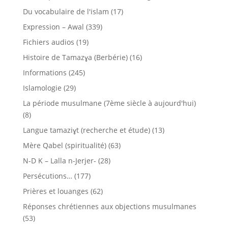
Du vocabulaire de l'islam
(17)
Expression – Awal
(339)
Fichiers audios
(19)
Histoire de Tamazɣa (Berbérie)
(16)
Informations
(245)
Islamologie
(29)
La période musulmane (7ème siècle à aujourd'hui)
(8)
Langue tamaziɣt (recherche et étude)
(13)
Mère Qabel (spiritualité)
(63)
N-D K – Lalla n-Jerjer-
(28)
Persécutions…
(177)
Prières et louanges
(62)
Réponses chrétiennes aux objections musulmanes
(53)