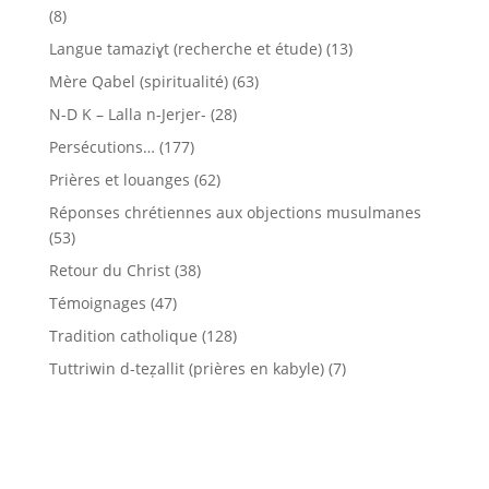
(8)
Langue tamaziɣt (recherche et étude)
(13)
Mère Qabel (spiritualité)
(63)
N-D K – Lalla n-Jerjer-
(28)
Persécutions…
(177)
Prières et louanges
(62)
Réponses chrétiennes aux objections musulmanes
(53)
Retour du Christ
(38)
Témoignages
(47)
Tradition catholique
(128)
Tuttriwin d-teẓallit (prières en kabyle)
(7)