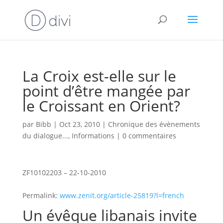
La Croix est-elle sur le
point d’être mangée par
le Croissant en Orient?
par
Bibb
|
Oct 23, 2010
|
Chronique des évènements
du dialogue...
,
Informations
|
0 commentaires
ZF10102203 – 22-10-2010
Permalink:
www.zenit.org/article-25819?l=french
Un évêque libanais invite