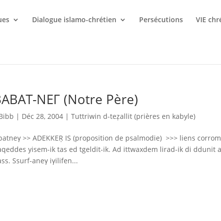
ues
Dialogue islamo-chrétien
Persécutions
VIE chr
ABAT-NEΓ (Notre Père)
Bibb
|
Déc 28, 2004
|
Tuttriwin d-teẓallit (prières en kabyle)
atneγ >> ADEKKEṚ IS (proposition de psalmodie) >>> liens corro
aqeddes yisem-ik tas ed tgeldit-ik. Ad ittwaxdem lirad-ik di ddunit
ss. Ssurf-aneγ iγilifen...