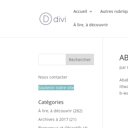
Accueil
Autres rubriq
À lire, à découvrir
AB
par
Nous contacter
Abab
ittw
Soutenir notre site
b-wa
Catégories
À lire, à découvrir
(282)
Archives à 2017
(21)
Bienvenue et Objectifs
(4)