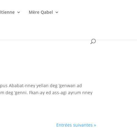
étienne
Mère Qabel
mpus Ababat-nneγ yellan deg ‘genwan ad
 am deg ‘genni. Fkan-aγ ed ass-agi aγrum nneγ
Entrées suivantes »