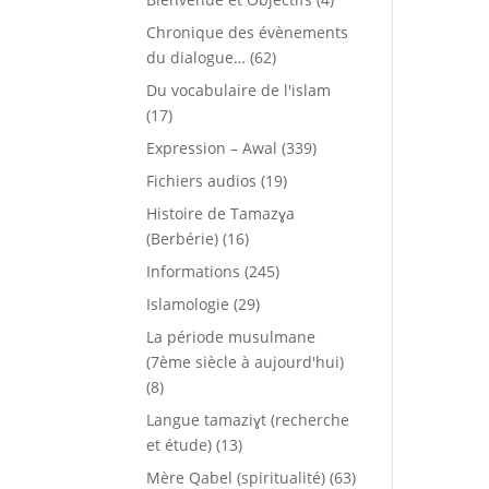
Chronique des évènements
du dialogue…
(62)
Du vocabulaire de l'islam
(17)
Expression – Awal
(339)
Fichiers audios
(19)
Histoire de Tamazɣa
(Berbérie)
(16)
Informations
(245)
Islamologie
(29)
La période musulmane
(7ème siècle à aujourd'hui)
(8)
Langue tamaziɣt (recherche
et étude)
(13)
Mère Qabel (spiritualité)
(63)