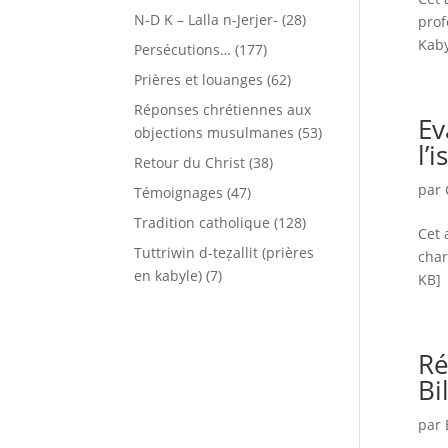
N-D K – Lalla n-Jerjer-
(28)
prof
Kaby
Persécutions…
(177)
Prières et louanges
(62)
Réponses chrétiennes aux
Ev
objections musulmanes
(53)
l’
Retour du Christ
(38)
par
Témoignages
(47)
Tradition catholique
(128)
Cet 
Tuttriwin d-teẓallit (prières
char
en kabyle)
(7)
KB] 
Ré
Bi
par