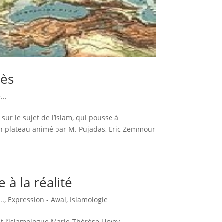
cès
..
r le sujet de l’islam, qui pousse à
 un plateau animé par M. Pujadas, Eric Zemmour
 à la réalité
..
,
Expression - Awal
,
Islamologie
est l’islamologue Marie-Thérèse Urvoy,