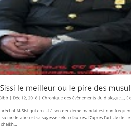
 Sissi le meilleur ou le pire des musu
Bibb
|
Déc 12, 2018
|
Chronique des évènements du dialogue...
,
Ex
aréchal Al-Sisi qui en est à son deuxième mandat est non fréquenta
 sa modération et sa sagesse selon d’autres. D’après l’article de ce
 cheikh...