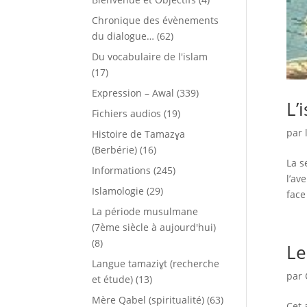
Chronique des évènements
du dialogue…
(62)
Du vocabulaire de l'islam
(17)
Expression – Awal
(339)
L’
Fichiers audios
(19)
par
Histoire de Tamazɣa
(Berbérie)
(16)
La s
Informations
(245)
l’av
Islamologie
(29)
face 
La période musulmane
(7ème siècle à aujourd'hui)
(8)
Le
Langue tamaziɣt (recherche
par
et étude)
(13)
Mère Qabel (spiritualité)
(63)
Cet 