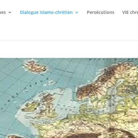
ues
Dialogue islamo-chrétien
Persécutions
VIE chr