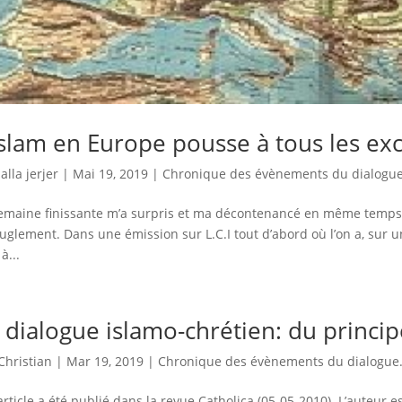
islam en Europe pousse à tous les ex
lalla jerjer
|
Mai 19, 2019
|
Chronique des évènements du dialogue.
emaine finissante m’a surpris et ma décontenancé en même temps su
euglement. Dans une émission sur L.C.I tout d’abord où l’on a, sur
à...
 dialogue islamo-chrétien: du principe
Christian
|
Mar 19, 2019
|
Chronique des évènements du dialogue.
article a été publié dans la revue Catholica (05-05-2010). L’auteur 