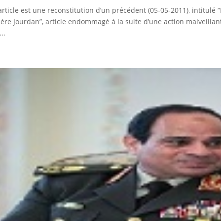
article est une reconstitution d’un précédent (05-05-2011), intitul
ère Jourdan”, article endommagé à la suite d’une action malveilla
..