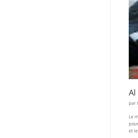
Al
par
Le m
pour
et le