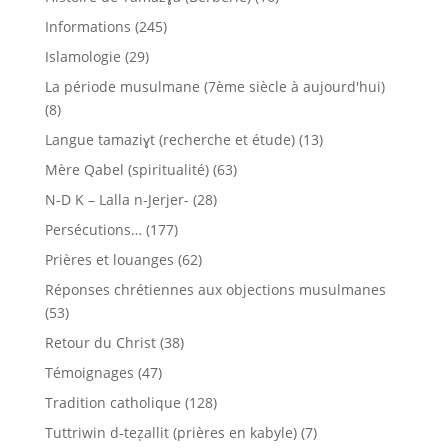
Informations
(245)
Islamologie
(29)
La période musulmane (7ème siècle à aujourd'hui)
(8)
Langue tamaziɣt (recherche et étude)
(13)
Mère Qabel (spiritualité)
(63)
N-D K – Lalla n-Jerjer-
(28)
Persécutions…
(177)
Prières et louanges
(62)
Réponses chrétiennes aux objections musulmanes
(53)
Retour du Christ
(38)
Témoignages
(47)
Tradition catholique
(128)
Tuttriwin d-teẓallit (prières en kabyle)
(7)