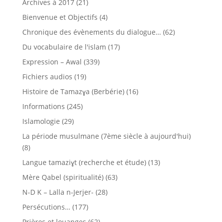
Archives à 2017
(21)
Bienvenue et Objectifs
(4)
Chronique des évènements du dialogue…
(62)
Du vocabulaire de l'islam
(17)
Expression – Awal
(339)
Fichiers audios
(19)
Histoire de Tamazɣa (Berbérie)
(16)
Informations
(245)
Islamologie
(29)
La période musulmane (7ème siècle à aujourd'hui)
(8)
Langue tamaziɣt (recherche et étude)
(13)
Mère Qabel (spiritualité)
(63)
N-D K – Lalla n-Jerjer-
(28)
Persécutions…
(177)
Prières et louanges
(62)