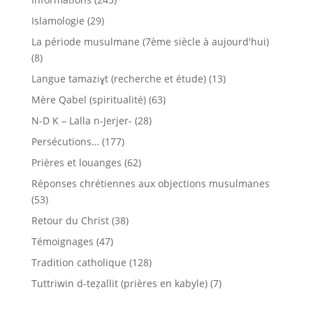
Islamologie
(29)
La période musulmane (7ème siècle à aujourd'hui)
(8)
Langue tamaziɣt (recherche et étude)
(13)
Mère Qabel (spiritualité)
(63)
N-D K – Lalla n-Jerjer-
(28)
Persécutions…
(177)
Prières et louanges
(62)
Réponses chrétiennes aux objections musulmanes
(53)
Retour du Christ
(38)
Témoignages
(47)
Tradition catholique
(128)
Tuttriwin d-teẓallit (prières en kabyle)
(7)