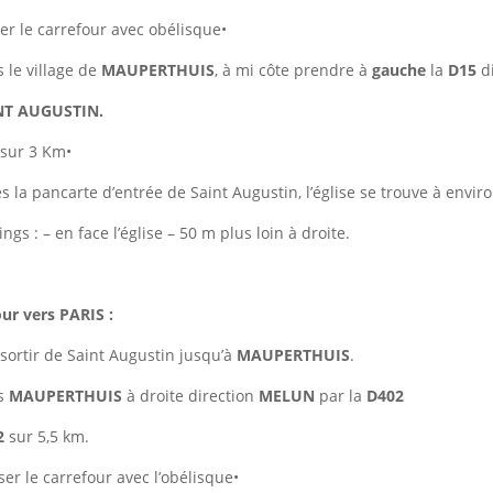
er le carrefour avec obélisque
•
 le village de
MAUPERTHUIS
, à mi côte prendre à
gauche
la
D15
d
NT AUGUSTIN.
sur 3 Km
•
s la pancarte d’entrée de Saint Augustin, l’église se trouve à envir
ings :
–
en face l’église
–
50 m plus loin à droite.
ur vers PARIS :
sortir de Saint Augustin jusqu’à
MAUPERTHUIS
.
s
MAUPERTHUIS
à droite direction
MELUN
par la
D402
2
sur 5,5 km.
ser le carrefour avec l’obélisque
•