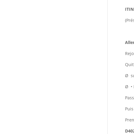
ITI
(Pré
Alle
Rejo
Quit
Ø
s
Ø
•
Pass
Puis
Pren
D40