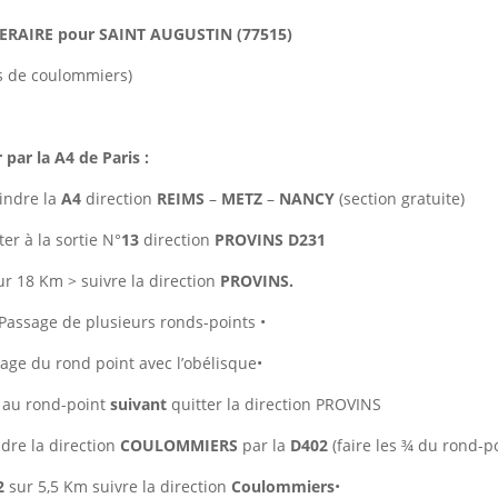
NERAIRE pour SAINT AUGUSTIN (77515)
s de coulommiers)
r par la A4 de Paris :
indre la
A4
direction
REIMS
–
METZ
–
NANCY
(section gratuite)
ter à la sortie N°
13
direction
PROVINS D231
ur 18 Km > suivre la direction
PROVINS.
Passage de plusieurs ronds-points
•
age du rond point avec l’obélisque
•
 a
u rond-point
suivant
quitter la direction PROVINS
dre la direction
COULOMMIERS
par la
D402
(faire les ¾ du rond-p
2
sur 5,5 Km suivre la direction
Coulommiers
•