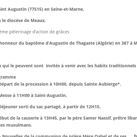
aint Augustin (77515) en Seine-et-Marne,
 le diocèse de Meaux.
ème pèlerinage d’action de grâces
’honneur du baptême d’Augustin de Thagaste (Algérie) en 387 à Mil
 qui le peuvent sont
invités à venir avec les habits traditionnels
gramme
Départ de la procession à 10H00, depuis Sainte Aubierge*.
Messe à 11H00 à Saint-Augustin.
Déjeuner sorti du sac partagé, à partir de 12H15.
ébut de la causerie à 13H45, par le père Samer Nassif, prêtre liba
les musulmans.
- Nouvelles de la communion de prière Mère Qabel et de ses
f