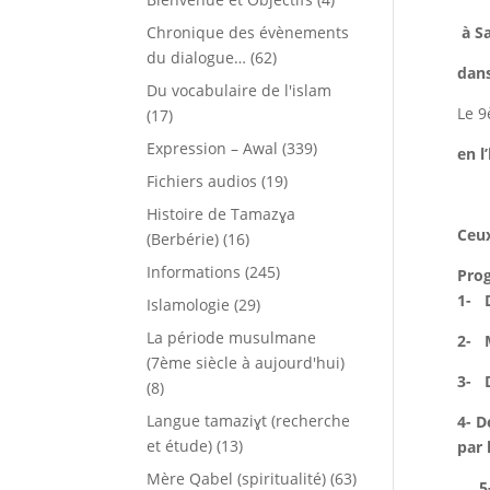
Chronique des évènements
à S
du dialogue…
(62)
dans
Du vocabulaire de l'islam
Le 9
(17)
Expression – Awal
(339)
en l
Fichiers audios
(19)
Histoire de Tamazɣa
Ceux
(Berbérie)
(16)
Informations
(245)
Pro
1-
Islamologie
(29)
La période musulmane
2-
(7ème siècle à aujourd'hui)
3-
(8)
Langue tamaziɣt (recherche
4- D
et étude)
(13)
par 
Mère Qabel (spiritualité)
(63)
5