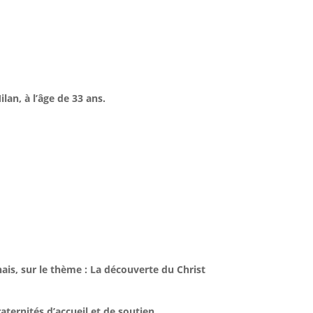
an, à l’âge de 33 ans.
nais, sur le thème :
La découverte du Christ
raternités d’accueil et de soutien.