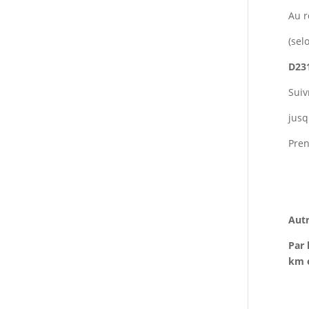
Au r
(sel
D23
Suiv
jusq
Pren
Autr
Par 
km e