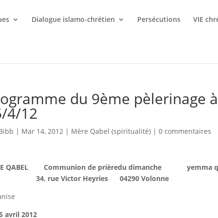
ues
Dialogue islamo-chrétien
Persécutions
VIE chr
rogramme du 9ème pèlerinage à
5/4/12
Bibb
|
Mar 14, 2012
|
Mère Qabel (spiritualité)
|
0 commentaires
E QABEL
Communion de prière
du dimanche
yemma q
34, rue Victor Heyries
04290 Volonne
anise
5 avril 2012