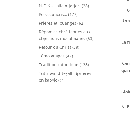
N-D K – Lalla n-Jerjer-
(28)
6
Persécutions…
(177)
Un s
Prières et louanges
(62)
Réponses chrétiennes aux
objections musulmanes
(53)
La f
Retour du Christ
(38)
Témoignages
(47)
Nous
Tradition catholique
(128)
qui 
Tuttriwin d-teẓallit (prières
en kabyle)
(7)
Gloi
N. B