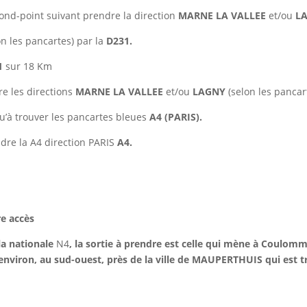
ond-point suivant prendre la direction
MARNE LA VALLEE
et/ou
L
on les pancartes) par la
D231.
1
sur 18 Km
re les directions
MARNE LA VALLEE
et/ou
LAGNY
(selon les pancar
u’à trouver les pancartes bleues
A4 (PARIS).
dre la A4 direction PARIS
A4.
e accès
la nationale
N4
, la sortie à prendre est celle qui mène à Coulomm
nviron, au sud-ouest, près de la ville de MAUPERTHUIS qui est 