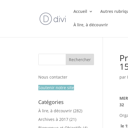
Accueil
Autres rubriq
À lire, à découvrir
P
1
Nous contacter
par
Soutenir notre site
MER
Catégories
32
À lire, à découvrir
(282)
Org
Archives à 2017
(21)
le 1
Bienvenue et Objectifs
(4)