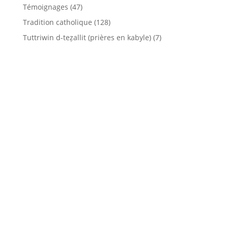
Témoignages
(47)
Tradition catholique
(128)
Tuttriwin d-teẓallit (prières en kabyle)
(7)