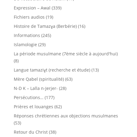
Expression – Awal
(339)
Fichiers audios
(19)
Histoire de Tamazɣa (Berbérie)
(16)
Informations
(245)
Islamologie
(29)
La période musulmane (7ème siècle à aujourd'hui)
(8)
Langue tamaziɣt (recherche et étude)
(13)
Mère Qabel (spiritualité)
(63)
N-D K – Lalla n-Jerjer-
(28)
Persécutions…
(177)
Prières et louanges
(62)
Réponses chrétiennes aux objections musulmanes
(53)
Retour du Christ
(38)