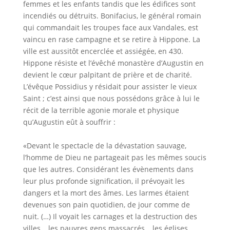
femmes et les enfants tandis que les édifices sont
incendiés ou détruits. Bonifacius, le général romain
qui commandait les troupes face aux Vandales, est
vaincu en rase campagne et se retire à Hippone. La
ville est aussitôt encerclée et assiégée, en 430.
Hippone résiste et l’évêché monastère d’Augustin en
devient le cœur palpitant de prière et de charité.
L’évêque Possidius y résidait pour assister le vieux
Saint ; c’est ainsi que nous possédons grâce à lui le
récit de la terrible agonie morale et physique
qu’Augustin eût à souffrir :
«Devant le spectacle de la dévastation sauvage,
l’homme de Dieu ne partageait pas les mêmes soucis
que les autres. Considérant les évènements dans
leur plus profonde signification, il prévoyait les
dangers et la mort des âmes. Les larmes étaient
devenues son pain quotidien, de jour comme de
nuit. (…) Il voyait les carnages et la destruction des
villes …les pauvres gens massacrés …les églises