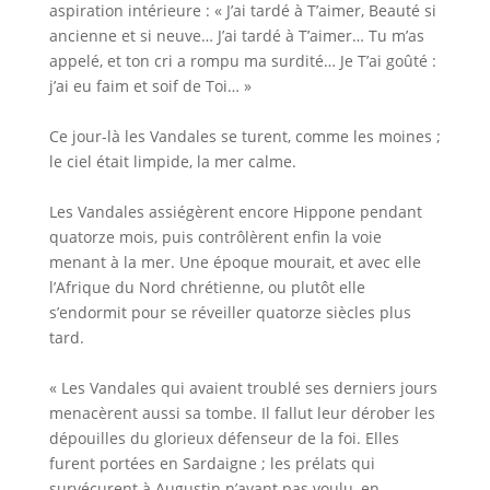
aspiration intérieure : « J’ai tardé à T’aimer, Beauté si
ancienne et si neuve… J’ai tardé à T’aimer… Tu m’as
appelé, et ton cri a rompu ma surdité… Je T’ai goûté :
j’ai eu faim et soif de Toi… »
Ce jour-là les Vandales se turent, comme les moines ;
le ciel était limpide, la mer calme.
Les Vandales assiégèrent encore Hippone pendant
quatorze mois, puis contrôlèrent enfin la voie
menant à la mer. Une époque mourait, et avec elle
l’Afrique du Nord chrétienne, ou plutôt elle
s’endormit pour se réveiller quatorze siècles plus
tard.
« Les Vandales qui avaient troublé ses derniers jours
menacèrent aussi sa tombe. Il fallut leur dérober les
dépouilles du glorieux défenseur de la foi. Elles
furent portées en Sardaigne ; les prélats qui
survécurent à Augustin n’ayant pas voulu, en