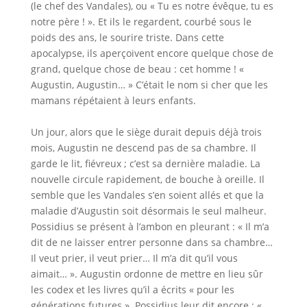
(le chef des Vandales), ou « Tu es notre évêque, tu es
notre père ! ». Et ils le regardent, courbé sous le
poids des ans, le sourire triste. Dans cette
apocalypse, ils aperçoivent encore quelque chose de
grand, quelque chose de beau : cet homme ! «
Augustin, Augustin… » C’était le nom si cher que les
mamans répétaient à leurs enfants.
Un jour, alors que le siège durait depuis déjà trois
mois, Augustin ne descend pas de sa chambre. Il
garde le lit, fiévreux ; c’est sa dernière maladie. La
nouvelle circule rapidement, de bouche à oreille. Il
semble que les Vandales s’en soient allés et que la
maladie d’Augustin soit désormais le seul malheur.
Possidius se présent à l’ambon en pleurant : « Il m’a
dit de ne laisser entrer personne dans sa chambre…
Il veut prier, il veut prier… Il m’a dit qu’il vous
aimait… ». Augustin ordonne de mettre en lieu sûr
les codex et les livres qu’il a écrits « pour les
générations futures ». Possidius leur dit encore : «