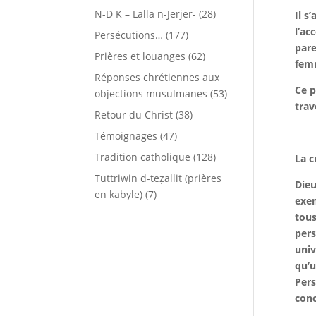
N-D K – Lalla n-Jerjer-
(28)
Il s
l’ac
Persécutions…
(177)
pare
Prières et louanges
(62)
femm
Réponses chrétiennes aux
Ce p
objections musulmanes
(53)
trav
Retour du Christ
(38)
Témoignages
(47)
Tradition catholique
(128)
La c
Tuttriwin d-teẓallit (prières
Dieu
en kabyle)
(7)
exem
tous
pers
univ
qu’u
Pers
conc