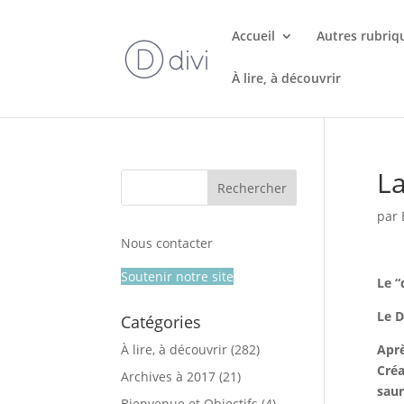
Accueil
Autres rubriq
À lire, à découvrir
La
par
Nous contacter
Soutenir notre site
Le “
Le D
Catégories
À lire, à découvrir
(282)
Aprè
Créa
Archives à 2017
(21)
saur
Bienvenue et Objectifs
(4)