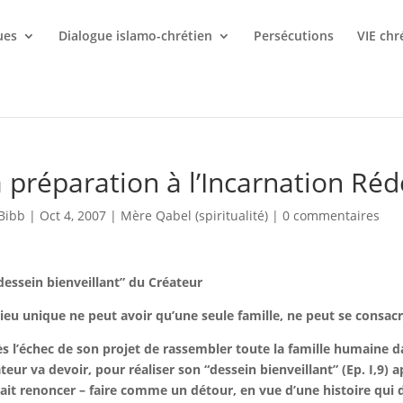
ues
Dialogue islamo-chrétien
Persécutions
VIE chr
 préparation à l’Incarnation Ré
Bibb
|
Oct 4, 2007
|
Mère Qabel (spiritualité)
|
0 commentaires
dessein bienveillant” du Créateur
ieu unique ne peut avoir qu’une seule famille, ne peut se consac
s l’échec de son projet de rassembler toute la famille humaine dan
teur va devoir, pour réaliser son “dessein bienveillant” (Ep. I,9)
ait renoncer – faire comme un détour, en vue d’une histoire qui de