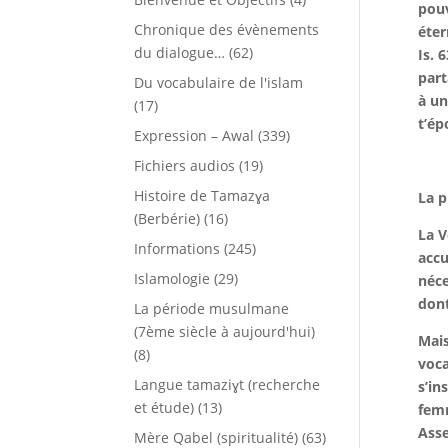
pouv
Chronique des évènements
éter
du dialogue…
(62)
Is. 
part
Du vocabulaire de l'islam
à un
(17)
t’ép
Expression – Awal
(339)
Fichiers audios
(19)
Histoire de Tamazɣa
La p
(Berbérie)
(16)
La V
Informations
(245)
accu
Islamologie
(29)
néce
dont
La période musulmane
(7ème siècle à aujourd'hui)
Mais
(8)
voca
Langue tamaziɣt (recherche
s’in
et étude)
(13)
femm
Asse
Mère Qabel (spiritualité)
(63)