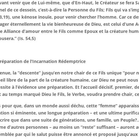
ant venir que de Lui-même, que d’En-Haut, le Créateur se fera Sa
nel de ce dessein, c’est-à-dire la Personne du Fils; Fils qui va s’i
63,19), une
kénose
inouïe, pour venir chercher l’homme. Car ce des
ager éternellement la vie bienheureuse de Dieu, est celui d’une A
e Alliance d’amour entre le Fils comme Epoux et la créature h
ousera.” (Is. 54,5)
réparation de l’Incarnation Rédemptrice
enue, la “descente” jusqu’en notre chair de ce Fils unique “pour n
eil libre de la part de la créature humaine, car Dieu ne peut nous
ssite à l’évidence une préparation. Et l’accueil décisif, premier, d
 au temps marqué Dieu le Fils, le Verbe, voudra prendre chair, ce
 pour que, dans un monde aussi déchu, cette “femme” apparaiss
tion si éminente, une longue préparation – et une ultime purificat
scrire que dans une suite de générations, une famille, un Peuple?…
e d’autres personnes – au moins un “reste” suffisant – auront au
mblée par qui le salut puisse être annoncé et proposé jusqu’aux ex