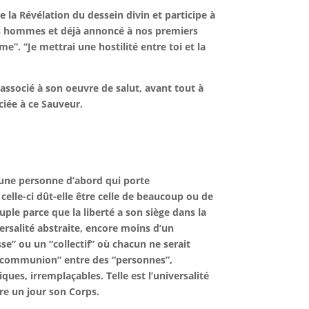
e la Révélation du dessein divin et participe à
es hommes et déjà annoncé à nos premiers
e”. “Je mettrai une hostilité entre toi et la
associé à son oeuvre de salut, avant tout à
ociée à ce Sauveur.
 une personne d’abord qui porte
lle-ci dût-elle être celle de beaucoup ou de
ple parce que la liberté a son siège dans la
versalité abstraite, encore moins d’un
se” ou un “collectif” où chacun ne serait
e “communion” entre des “personnes”,
ues, irremplaçables. Telle est l’universalité
re un jour son Corps.