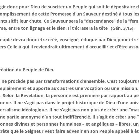
’agit donc pour Dieu de susciter un Peuple qui soit le dépositaire d
complissement de cette Promesse d’un Sauveur destiné à tous l
nts sitôt leur chute. Ce Sauveur sera la “descendance” de la “femm
e, entre ton lignage et le sien. Il t’écrasera la tête” (Gén. 3,15).
euple devra donc être créé, enseigné, éduqué par Dieu pour être 
ers Celle à qui il reviendrait ultimement d’accueillir et d’être ass
réation du Peuple de Dieu
 ne procède pas par transformations d’ensemble. C’est toujours
plairement et apporte aux autres une vocation ou une mission, ce
. Selon la Révélation, la personne est première par rapport au peu
onne. Il ne s’agit pas dans le projet historique de Dieu d’une uni
ersalisme idéologique. Il ne s’agit pas non plus de créer une “mas
ne partie anonyme d’un tout indifférencié. Il s’agit de créer un
onnes divines et personnes humaines – et angéliques – libres, uniq
rète que le Seigneur veut faire advenir en son Peuple appelé à êt