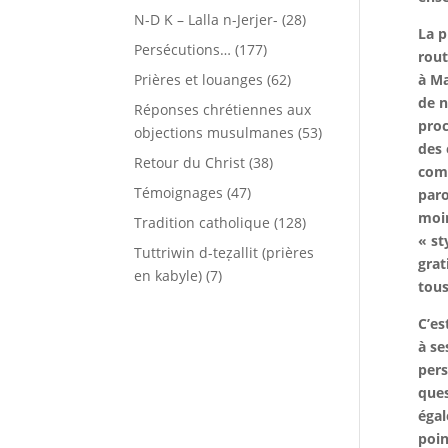
N-D K – Lalla n-Jerjer-
(28)
La p
Persécutions…
(177)
rout
Prières et louanges
(62)
à Ma
de n
Réponses chrétiennes aux
proc
objections musulmanes
(53)
des 
Retour du Christ
(38)
comm
Témoignages
(47)
paro
moin
Tradition catholique
(128)
« st
Tuttriwin d-teẓallit (prières
grat
en kabyle)
(7)
tous
C’es
à se
pers
ques
égal
poin