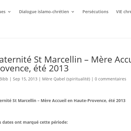
ues
Dialogue islamo-chrétien
Persécutions
VIE chr
aternité St Marcellin – Mère Acc
ovence, été 2013
Bibb
|
Sep 15, 2013
|
Mère Qabel (spiritualité)
|
0 commentaires
ernité St Marcellin – Mère Accueil en Haute-Provence, été 2013
s dates ont marqué cette période: