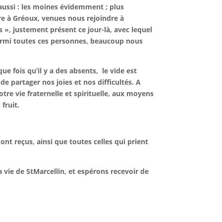
aussi : les moines évidemment ; plus
re à Gréoux, venues nous rejoindre à
 », justement présent ce jour-là, avec lequel
armi toutes ces personnes, beaucoup nous
ue fois qu’il y a des absents,
le vide est
e partager nos joies et nos difficultés. A
otre vie fraternelle et spirituelle, aux moyens
fruit.
t reçus, ainsi que toutes celles qui prient
 vie de StMarcellin, et espérons recevoir de