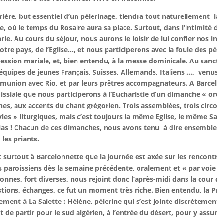
rière, but essentiel d’un pèlerinage, tiendra tout naturellement
l
e, où le temps du Rosaire aura sa place. Surtout, dans l’intimité 
rie. Au cours du séjour, nous aurons le loisir de lui confier nos in
otre pays, de l’Eglise…, et nous participerons avec la foule des pè
ession mariale, et, bien entendu, à la messe dominicale. Au sanc
équipes de jeunes Français, Suisses, Allemands, Italiens …,
venus
union avec Rio, et par leurs prêtres accompagnateurs. A Barce
issiale que nous participerons à l’Eucharistie d’un dimanche « or
es, aux accents du chant grégorien. Trois assemblées, trois circo
yles » liturgiques, mais c’est toujours la même Eglise, le même Sa
ias ! Chacun de ces dimanches, nous avons tenu
à dire ensemble
 les priants.
t surtout à Barcelonnette que la journée est axée sur les rencontr
s paroissiens dès la semaine précédente, oralement et « par voie
onnes, fort diverses, nous rejoint donc l’après-midi dans la cou
tions, échanges, ce fut un moment très riche. Bien entendu, la
ement à La Salette : Hélène, pèlerine qui s’est jointe discrèteme
t de partir pour le sud algérien, à l’entrée du désert, pour y ass