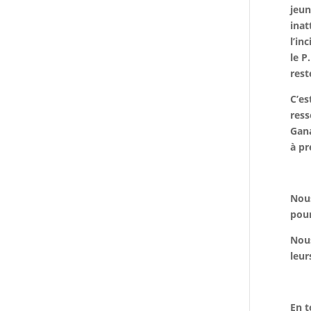
jeun
inat
l’in
le P
rest
C’es
ress
Gana
à pr
Nous
pour
Nous
leur
En t