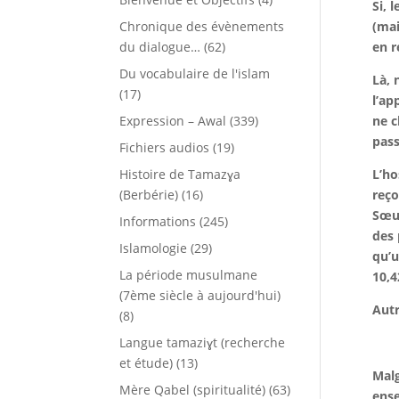
Si, 
Chronique des évènements
(mai
du dialogue…
(62)
en r
Du vocabulaire de l'islam
Là, 
(17)
l’ap
Expression – Awal
(339)
ne c
pass
Fichiers audios
(19)
Histoire de Tamazɣa
L’ho
(Berbérie)
(16)
reço
Sœur
Informations
(245)
des 
Islamologie
(29)
qu’u
La période musulmane
10,4
(7ème siècle à aujourd'hui)
Autr
(8)
Langue tamaziɣt (recherche
et étude)
(13)
Malg
Mère Qabel (spiritualité)
(63)
ense