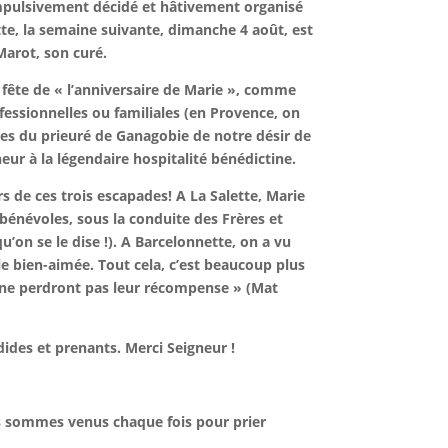
t impulsivement décidé et hâtivement organisé
tte, la semaine suivante, dimanche 4 août, est
Marot, son curé.
 fête de « l’anniversaire de Marie », comme
ofessionnelles ou familiales (en Provence, on
nes du prieuré de Ganagobie de notre désir de
eur à la légendaire hospitalité bénédictine.
s de ces trois escapades! A La Salette, Marie
 bénévoles, sous la conduite des Frères et
u’on se le dise !). A Barcelonnette, on a vu
lle bien-aimée. Tout cela, c’est beaucoup plus
s ne perdront pas leur récompense » (Mat
ndides et prenants. Merci Seigneur !
us sommes venus chaque fois pour prier