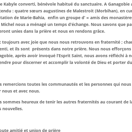
e Kabyle converti, bénévole habitué du sanctuaire. A Ganagobie 
tendu : quatre sœurs augustines de Malestroit (Morbihan), en cu
citation de Marie-Bahia,
enfin un groupe d’ « amis des monastères
. Michel nous a ménagé un temps d’échange. Nous savons que p
eront unies dans la prière et nous en rendons grâce.
t toujours avec joie que nous nous retrouvons en fraternité ; chaq
enti, et ils sont
présents dans notre prière. Nous nous efforçons d
gobie, après avoir invoqué l’Esprit Saint, nous avons réfléchi à n
endre pour discerner et accomplir la volonté de Dieu et porter du 
 remercions toutes les communautés et les personnes qui nous on
 nous et avec nous.
 sommes heureux de tenir les autres fraternités au courant de la
s nouvelles.
oute amitié et union de prière