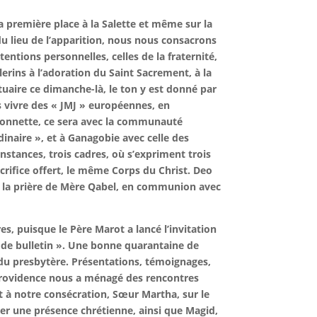
a première place à la Salette et même sur la
du lieu de l’apparition, nous nous consacrons
tentions personnelles, celles de la fraternité,
lerins à l’adoration du Saint Sacrement, à la
tuaire ce dimanche-là, le ton y est donné par
 vivre des « JMJ » européennes, en
lonnette, ce sera avec la communauté
dinaire », et à Ganagobie avec celle des
nstances, trois cadres, où s’expriment trois
crifice offert, le même Corps du Christ. Deo
 la prière de Mère Qabel, en communion avec
es, puisque le Père Marot a lancé l’invitation
 de bulletin ». Une bonne quarantaine de
r du presbytère. Présentations, témoignages,
 Providence nous a ménagé des rencontres
nt à notre consécration, Sœur Martha, sur le
urer une présence chrétienne, ainsi que Magid,