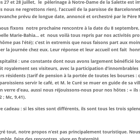
les 27 et 28 juillet, le pèlerinage à Notre-Dame de la Salette es
s nous ne regrettons rien), l’accueil de la paroisse de Barcelonne
evanche prévu de longue date, annoncé et orchestré par le Père 
nous fixons
notre prochaine rencontre à la date du 8 septembre,
pelle Marie-Bahia… et
nous voilà tous repris par nos activités pr
hôme pas l’été); c’est in extremis que nous faisons part aux moi
er la journée chez eux. Leur réponse et leur accueil ont fait
honn
spitalité : une constante dont nous avons largement bénéficié lor
it royalement ses visiteurs, avec la participation d’innombrables
s résidents (tarif de pension à la portée de toutes les bourses : q
paroissiens servir le café, et M. le Curé se muer en guide de sa vi
n verre d’eau, aussi nous réjouissons-nous pour nos hôtes : « il
2 ; Mc, 9,41).
e cadeau : si les sites sont différents, ils sont tous les trois sple
ré tout, notre propos n’est pas principalement touristique. No
mble, faire des rencontres, vivre en fraternité.