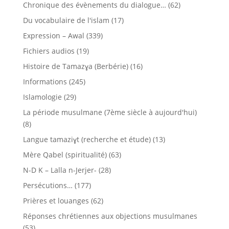
Chronique des évènements du dialogue…
(62)
Du vocabulaire de l'islam
(17)
Expression – Awal
(339)
Fichiers audios
(19)
Histoire de Tamazɣa (Berbérie)
(16)
Informations
(245)
Islamologie
(29)
La période musulmane (7ème siècle à aujourd'hui)
(8)
Langue tamaziɣt (recherche et étude)
(13)
Mère Qabel (spiritualité)
(63)
N-D K – Lalla n-Jerjer-
(28)
Persécutions…
(177)
Prières et louanges
(62)
Réponses chrétiennes aux objections musulmanes
(53)