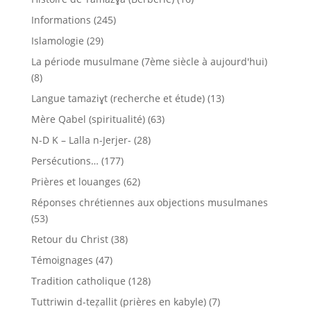
Informations
(245)
Islamologie
(29)
La période musulmane (7ème siècle à aujourd'hui)
(8)
Langue tamaziɣt (recherche et étude)
(13)
Mère Qabel (spiritualité)
(63)
N-D K – Lalla n-Jerjer-
(28)
Persécutions…
(177)
Prières et louanges
(62)
Réponses chrétiennes aux objections musulmanes
(53)
Retour du Christ
(38)
Témoignages
(47)
Tradition catholique
(128)
Tuttriwin d-teẓallit (prières en kabyle)
(7)