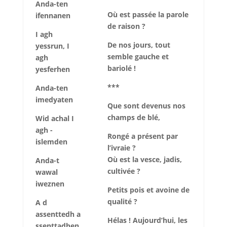
Anda-ten
Où est passée la parole
ifennanen
de raison ?
I agh
De nos jours, tout
yessrun, I
semble gauche et
agh
bariolé !
yesferhen
***
Anda-ten
imedyaten
Que sont devenus nos
champs de blé,
Wid achal I
agh -
Rongé a présent par
islemden
l’ivraie ?
Où est la vesce, jadis,
Anda-t
cultivée ?
wawal
iweznen
Petits pois et avoine de
qualité ?
A d
assenttedh a
Hélas ! Aujourd’hui, les
ssenttadhen