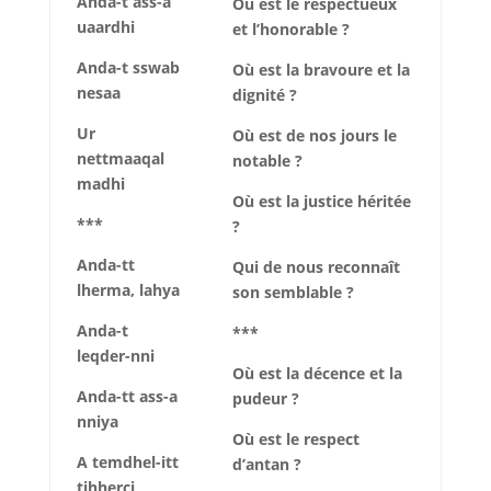
Anda-t ass-a
Où est le respectueux
uaardhi
et l’honorable ?
Anda-t sswab
Où est la bravoure et la
nesaa
dignité ?
Ur
Où est de nos jours le
nettmaaqal
notable ?
madhi
Où est la justice héritée
***
?
Anda-tt
Qui de nous reconnaît
lherma, lahya
son semblable ?
Anda-t
***
leqder-nni
Où est la décence et la
Anda-tt ass-a
pudeur ?
nniya
Où est le respect
A temdhel-itt
d’antan ?
tihherci