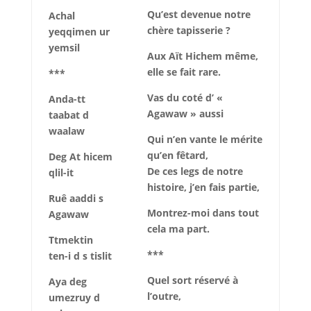
Qu’est devenue notre
Achal
chère tapisserie ?
yeqqimen ur
yemsil
Aux Aït Hichem même,
elle se fait rare.
***
Vas du coté d’ «
Anda-tt
Agawaw » aussi
taabat d
waalaw
Qui n’en vante le mérite
qu’en fêtard,
Deg At hicem
De ces legs de notre
qlil-it
histoire, j’en fais partie,
Ruê aaddi s
Montrez-moi dans tout
Agawaw
cela ma part.
Ttmektin
***
ten-i d s tislit
Quel sort réservé à
Aya deg
l’outre,
umezruy d