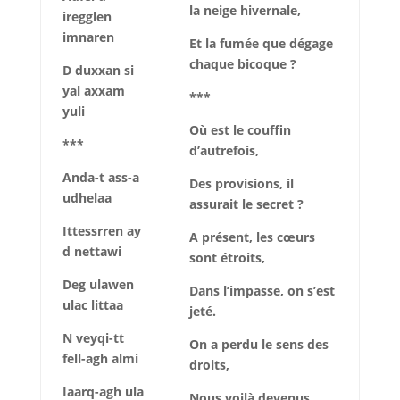
la neige hivernale,
iregglen
imnaren
Et la fumée que dégage
chaque bicoque ?
D duxxan si
yal axxam
***
yuli
Où est le couffin
***
d’autrefois,
Anda-t ass-a
Des provisions, il
udhelaa
assurait le secret ?
Ittessrren ay
A présent, les cœurs
d nettawi
sont étroits,
Deg ulawen
Dans l’impasse, on s’est
ulac littaa
jeté.
N veyqi-tt
On a perdu le sens des
fell-agh almi
droits,
Iaarq-agh ula
Nous voilà devenus