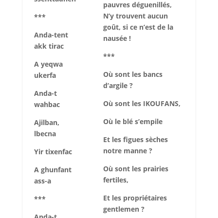
pauvres déguenillés,
N’y trouvent aucun
***
goût, si ce n’est de la
Anda-tent
nausée !
akk tirac
***
A yeqwa
Où sont les bancs
ukerfa
d’argile ?
Anda-t
Où sont les IKOUFANS,
wahbac
Où le blé s’empile
Ajilban,
lbecna
Et les figues sèches
notre manne ?
Yir tixenfac
Où sont les prairies
A ghunfant
fertiles,
ass-a
Et les propriétaires
***
gentlemen ?
Anda-t