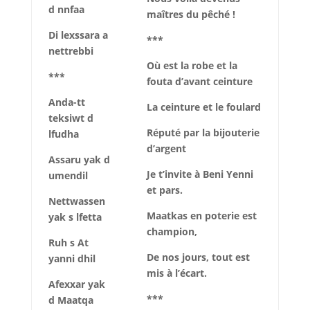
d nnfaa
maîtres du pêché !
Di lexssara a
***
nettrebbi
Où est la robe et la
***
fouta d’avant ceinture
Anda-tt
La ceinture et le foulard
teksiwt d
Réputé par la bijouterie
lfudha
d’argent
Assaru yak d
Je t’invite à Beni Yenni
umendil
et pars.
Nettwassen
Maatkas en poterie est
yak s lfetta
champion,
Ruh s At
De nos jours, tout est
yanni dhil
mis à l’écart.
Afexxar yak
***
d Maatqa