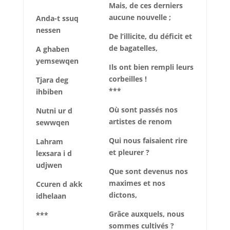
Mais, de ces derniers
aucune nouvelle ;
Anda-t ssuq
nessen
De l’illicite, du déficit et
de bagatelles,
A ghaben
yemsewqen
Ils ont bien rempli leurs
corbeilles !
Tjara deg
***
ihbiben
Où sont passés nos
Nutni ur d
artistes de renom
sewwqen
Qui nous faisaient rire
Lahram
et pleurer ?
lexsara i d
udjwen
Que sont devenus nos
maximes et nos
Ccuren d akk
dictons,
idhelaan
Grâce auxquels, nous
***
sommes cultivés ?