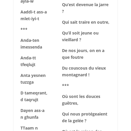
ayla-w
Qu’est devenue la jarre
?
Aaddi-t ass-a
mlet-iyi-t
Qui sait traire en outre,
***
Qu’il soit jeune ou
vieillard ?
Anda-ten
imessenda
De nos jours, on en a
que foutre
Anda-tt
tfeqlujt
Du couscous du vieux
montagnard !
Anta yesnen
tuzzga
***
D tameqrant,
Où sont les douces
d taqrujt
guêtres,
Dayen ass-a
Qui nous protégeaient
n ghunfa
de la gelée ?
TTaam n