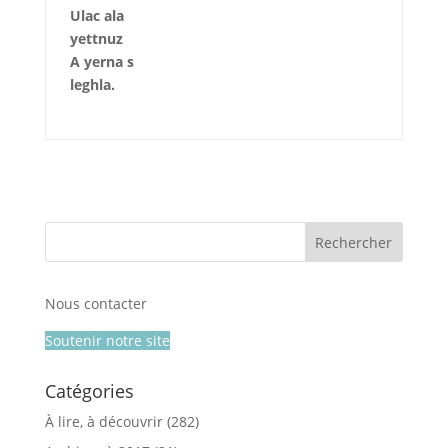
Ulac ala
yettnuz
A yerna s
leghla.
Nous contacter
Soutenir notre site
Catégories
À lire, à découvrir
(282)