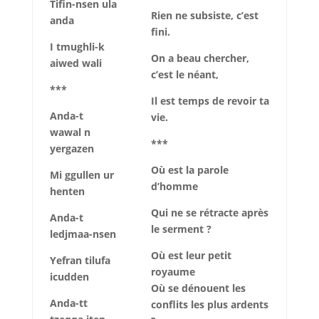
Tifin-nsen ula
Rien ne subsiste, c’est
anda
fini.
I tmughli-k
On a beau chercher,
aiwed wali
c’est le néant,
***
Il est temps de revoir ta
Anda-t
vie.
wawal n
***
yergazen
Où est la parole
Mi ggullen ur
d’homme
henten
Qui ne se rétracte après
Anda-t
le serment ?
ledjmaa-nsen
Où est leur petit
Yefran tilufa
royaume
icudden
Où se dénouent les
Anda-tt
conflits les plus ardents