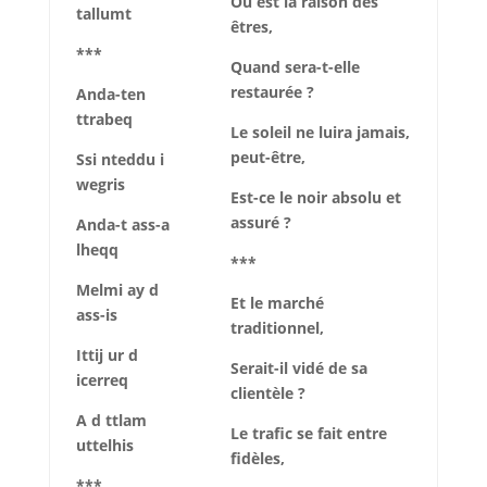
Où est la raison des
tallumt
êtres,
***
Quand sera-t-elle
restaurée ?
Anda-ten
ttrabeq
Le soleil ne luira jamais,
peut-être,
Ssi nteddu i
wegris
Est-ce le noir absolu et
assuré ?
Anda-t ass-a
lheqq
***
Melmi ay d
Et le marché
ass-is
traditionnel,
Ittij ur d
Serait-il vidé de sa
icerreq
clientèle ?
A d ttlam
Le trafic se fait entre
uttelhis
fidèles,
***