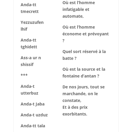
Où est l’homme
Anda-tt
infatigable et
tmecrett
automate,
Yezzuzufen
Où est l’homme
lhif
économe et prévoyant
Anda-tt
?
tghidett
Quel sort réservé à la
Ass-a ur n
batte ?
shissif
Où est la source et la
***
fontaine d’antan ?
Anda-t
De nos jours, tout se
utterbuz
marchande, on le
constate,
Anda-t Jaba
Et à des prix
exorbitants.
Anda-t uzduz
Anda-tt tala