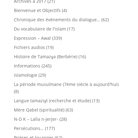
Archives à 2017
(21)
Bienvenue et Objectifs
(4)
Chronique des évènements du dialogue…
(62)
Du vocabulaire de l'islam
(17)
Expression – Awal
(339)
Fichiers audios
(19)
Histoire de Tamazɣa (Berbérie)
(16)
Informations
(245)
Islamologie
(29)
La période musulmane (7ème siècle à aujourd'hui)
(8)
Langue tamaziɣt (recherche et étude)
(13)
Mère Qabel (spiritualité)
(63)
N-D K – Lalla n-Jerjer-
(28)
Persécutions…
(177)
Prières et louanges
(62)