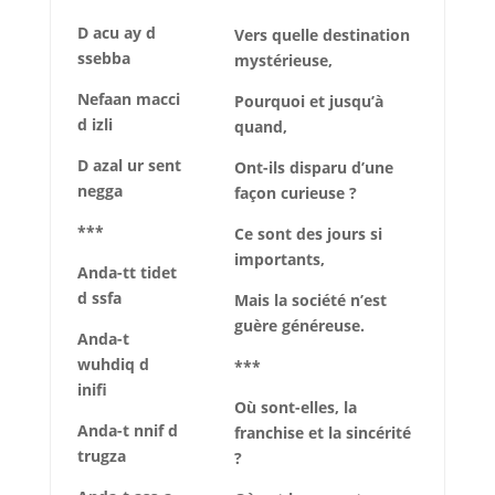
D acu ay d
Vers quelle destination
ssebba
mystérieuse,
Nefaan macci
Pourquoi et jusqu’à
d izli
quand,
D azal ur sent
Ont-ils disparu d’une
negga
façon curieuse ?
***
Ce sont des jours si
importants,
Anda-tt tidet
d ssfa
Mais la société n’est
guère généreuse.
Anda-t
wuhdiq d
***
inifi
Où sont-elles, la
Anda-t nnif d
franchise et la sincérité
trugza
?