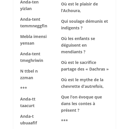
Anda-ten
Où est le plaisir de
yizlan
l’Achoura,
Anda-tent
Qui soulage démunis et
temmneggfin
indigents ?
Mebla imensi
Où les enfants se
yensan
déguisent en
mendiants ?
Anda-tent
tmeghriwin
Où est le sacrifice
partage des « Dachras »
N ttbel n
zzman
Où est le mythe de la
chevrette d’autrefois,
***
Que l’on évoque que
Anda-tt
dans les contes à
taacurt
présent ?
Anda-t
***
ubuaafif