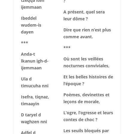
tzeqqa iten
?
ijemmaan
A présent, quel sera
Ibeddel
leur dôme ?
wudem-is
Dire que rien n’est plus
dayen
comme avant.
***
***
Anda-t
Où sont les veillées
lkanun igh-d-
nocturnes conviviales,
ijemmaan
Et les belles histoires de
Ula d
l’époque ?
timucuha nni
Poèmes, devinettes et
Isefra, tiqnaz,
leçons de morale,
timaayin
L’ogre, l’ogresse et leurs
D taryel d
contes de choc ?
waghzen nni
Les seuils bloqués par
Adfel d