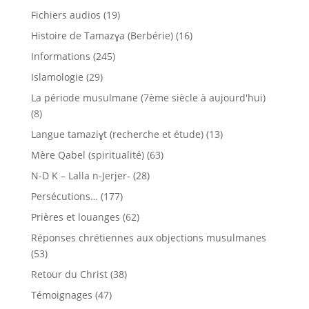
Fichiers audios
(19)
Histoire de Tamazɣa (Berbérie)
(16)
Informations
(245)
Islamologie
(29)
La période musulmane (7ème siècle à aujourd'hui)
(8)
Langue tamaziɣt (recherche et étude)
(13)
Mère Qabel (spiritualité)
(63)
N-D K – Lalla n-Jerjer-
(28)
Persécutions…
(177)
Prières et louanges
(62)
Réponses chrétiennes aux objections musulmanes
(53)
Retour du Christ
(38)
Témoignages
(47)