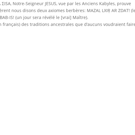
A ΣISA, Notre-Seigneur JESUS, vue par les Anciens Kabyles, prouve
èrent nous disons deux axiomes berbères: MAZAL LXIṚ AR ZDAT! (l
B-IS! (un jour sera révélé le [vrai] Maître).
n français) des traditions ancestrales que d’aucuns voudraient fair