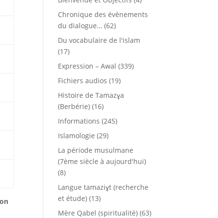
Chronique des évènements
du dialogue…
(62)
Du vocabulaire de l'islam
(17)
Expression – Awal
(339)
Fichiers audios
(19)
Histoire de Tamazɣa
(Berbérie)
(16)
Informations
(245)
Islamologie
(29)
La période musulmane
(7ème siècle à aujourd'hui)
(8)
Langue tamaziɣt (recherche
et étude)
(13)
ion
Mère Qabel (spiritualité)
(63)