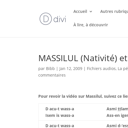
Accueil
Autres rubriq
À lire, à découvrir
MASSILUL (Nativité) et
par
Bibb
|
Jan 12, 2009
|
Fichiers audios
,
La pé
commentaires
Pour revoir la vidéo sur Massilul, suivez ce li
D acu-t wass-a
Asmi ṭṭla
Isem is wass-a
Ass-en ige
D acu-t wass-a
Asmi d-‘ess