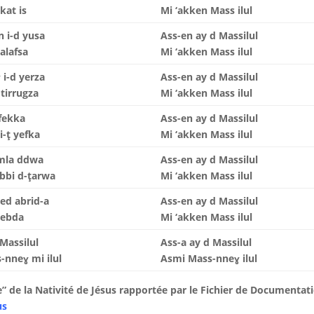
kat is
Mi ‘akken Mass ilul
 i-d yusa
Ass-en ay d Massilul
alafsa
Mi ‘akken Mass ilul
 i-d yerza
Ass-en ay d Massilul
tirrugza
Mi ‘akken Mass ilul
tfekka
Ass-en ay d Massilul
i-ţ yefka
Mi ‘akken Mass ilul
mla ddwa
Ass-en ay d Massilul
ebbi d-ţarwa
Mi ‘akken Mass ilul
ed abrid-a
Ass-en ay d Massilul
-lebda
Mi ‘akken Mass ilul
 Massilul
Ass-a ay d Massilul
-nneɣ mi ilul
Asmi Mass-nneɣ ilul
le” de la Nativité de Jésus rapportée par le Fichier de Documentat
us