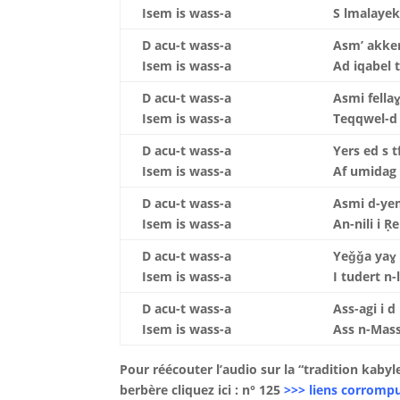
Isem is wass-a
S lmalayek
D acu-t wass-a
Asm’ akken
Isem is wass-a
Ad iqabel t
D acu-t wass-a
Asmi fellaɣ
Isem is wass-a
Teqqwel-d 
D acu-t wass-a
Yers ed s 
Isem is wass-a
Af umidag 
D acu-t wass-a
Asmi d-ye
Isem is wass-a
An-nili i Ṛ
D acu-t wass-a
Yeǧǧa yaɣ 
Isem is wass-a
I tudert n
D acu-t wass-a
Ass-agi i d
Isem is wass-a
Ass n-Mass
Pour réécouter l’audio sur la “tradition kaby
berbère cliquez ici : n° 125
>>> liens corromp