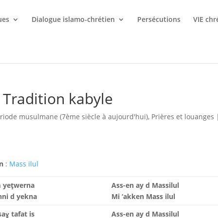
ues
Dialogue islamo-chrétien
Persécutions
VIE chr
 Tradition kabyle
riode musulmane (7ème siècle à aujourd'hui)
,
Prières et louanges
en
:
Mass ilul
m yeţwerna
Ass-en ay d Massilul
nni d yekna
Mi ‘akken Mass ilul
aɣ tafat is
Ass-en ay d Massilul