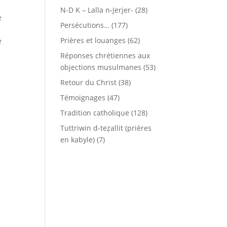
N-D K – Lalla n-Jerjer-
(28)
e
Persécutions…
(177)
Prières et louanges
(62)
e
Réponses chrétiennes aux
objections musulmanes
(53)
Retour du Christ
(38)
Témoignages
(47)
Tradition catholique
(128)
Tuttriwin d-teẓallit (prières
en kabyle)
(7)