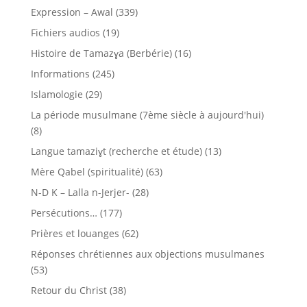
Expression – Awal
(339)
Fichiers audios
(19)
Histoire de Tamazɣa (Berbérie)
(16)
Informations
(245)
Islamologie
(29)
La période musulmane (7ème siècle à aujourd'hui)
(8)
Langue tamaziɣt (recherche et étude)
(13)
Mère Qabel (spiritualité)
(63)
N-D K – Lalla n-Jerjer-
(28)
Persécutions…
(177)
Prières et louanges
(62)
Réponses chrétiennes aux objections musulmanes
(53)
Retour du Christ
(38)