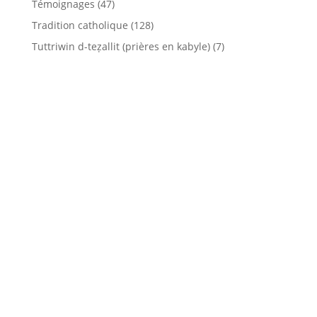
Témoignages
(47)
Tradition catholique
(128)
Tuttriwin d-teẓallit (prières en kabyle)
(7)