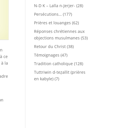
N-D K – Lalla n-Jerjer-
(28)
Persécutions…
(177)
Prières et louanges
(62)
Réponses chrétiennes aux
objections musulmanes
(53)
Retour du Christ
(38)
un
Témoignages
(47)
à ce
 à la
Tradition catholique
(128)
Tuttriwin d-teẓallit (prières
cadre
en kabyle)
(7)
on