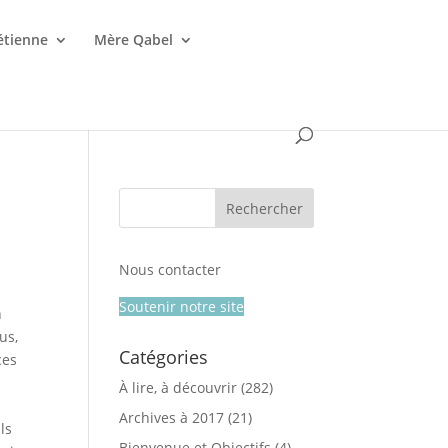
étienne
Mère Qabel
Nous contacter
Soutenir notre site
n
us,
Catégories
ces
À lire, à découvrir
(282)
s
Archives à 2017
(21)
ls
Bienvenue et Objectifs
(4)