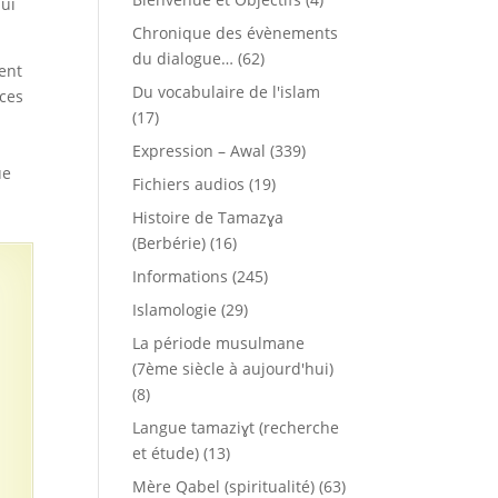
qui
Chronique des évènements
du dialogue…
(62)
ient
Du vocabulaire de l'islam
 ces
(17)
Expression – Awal
(339)
ue
Fichiers audios
(19)
Histoire de Tamazɣa
(Berbérie)
(16)
Informations
(245)
Islamologie
(29)
La période musulmane
(7ème siècle à aujourd'hui)
(8)
Langue tamaziɣt (recherche
et étude)
(13)
Mère Qabel (spiritualité)
(63)