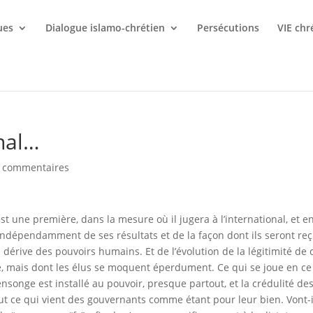
ues
Dialogue islamo-chrétien
Persécutions
VIE chr
onal…
 commentaires
t une première, dans la mesure où il jugera à l’international, et e
Indépendamment de ses résultats et de la façon dont ils seront reç
 dérive des pouvoirs humains. Et de l’évolution de la légitimité de 
e, mais dont les élus se moquent éperdument. Ce qui se joue en ce
songe est installé au pouvoir, presque partout, et la crédulité de
ut ce qui vient des gouvernants comme étant pour leur bien. Vont-i