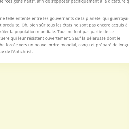
e “ces gens naïfs”, afin de s’opposer pacifiquement à la dictature 
une telle entente entre les gouvernants de la planète, qui guerroya
it produite. Oh, bien sûr tous les états ne sont pas encore acquis à
trôler la population mondiale. Tous ne font pas partie de ce
guère qui leur résistent ouvertement. Sauf la Bélarusse dont le
rche forcée vers un nouvel ordre mondial, conçu et préparé de long
e de l’Antichrist.