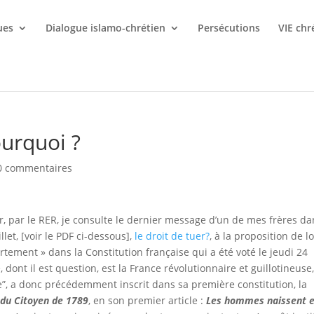
ues
Dialogue islamo-chrétien
Persécutions
VIE chr
urquoi ?
0 commentaires
r, par le RER, je consulte le dernier message d’un de mes frères da
llet, [voir le PDF ci-dessous],
le droit de tuer?
, à la proposition de lo
vortement » dans la Constitution française qui a été voté le jeudi 24
ont il est question, est la France révolutionnaire et guillotineuse,
ise”, a donc précédemment inscrit dans sa première constitution, la
 du Citoyen de 1789
, en son premier article :
Les hommes naissent 