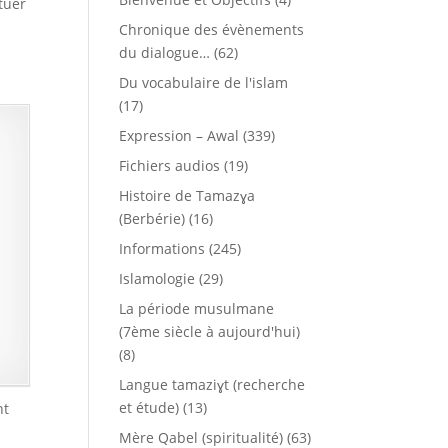
tuer
Chronique des évènements
du dialogue…
(62)
Du vocabulaire de l'islam
(17)
Expression – Awal
(339)
Fichiers audios
(19)
Histoire de Tamazɣa
(Berbérie)
(16)
Informations
(245)
Islamologie
(29)
La période musulmane
(7ème siècle à aujourd'hui)
(8)
Langue tamaziɣt (recherche
et étude)
(13)
nt
Mère Qabel (spiritualité)
(63)