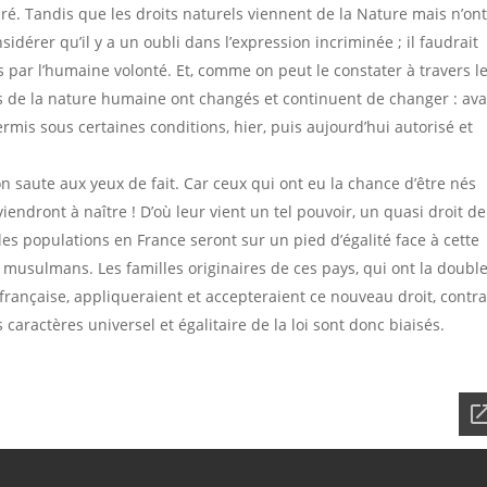
cré. Tandis que les droits naturels viennent de la Nature mais n’on
idérer qu’il y a un oubli dans l’expression incriminée ; il faudrait
s par l’humaine volonté. Et, comme on peut le constater à travers l
ts de la nature humaine ont changés et continuent de changer : ava
ermis sous certaines conditions, hier, puis aujourd’hui autorisé et
tion saute aux yeux de fait. Car ceux qui ont eu la chance d’être nés
viendront à naître ! D’où leur vient un tel pouvoir, un quasi droit de
es populations en France seront sur un pied d’égalité face à cette
 musulmans. Les familles originaires de ces pays, qui ont la doubl
 française, appliqueraient et accepteraient ce nouveau droit, contra
caractères universel et égalitaire de la loi sont donc biaisés.