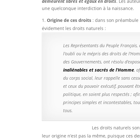
demeurent libres et égaux en droits
. Les auteu
une quelconque interdiction à la naissance.
Origine de ces droits
: dans son préambule l
évidement les droits na
Les Représentants du Peuple Français, 
l’oubli ou le mépris des droits de l’Ho
des Gouvernements, ont résolu d’expose
inaliénables et sacrés de l’Homme
, 
du corps social, leur rappelle sans cesse
et ceux du pouvoir exécutif, pouvant êt
politique, en soient plus respectés ; a
principes simples et incontestables, t
tous.
Les droits naturels sont souv
leur origine n’est pas la même, puisque ces de