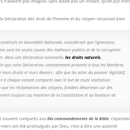
rs n’avaient pas imaginé, sans doute pas un instant, qu’on pût insti
a Déclaration des droit de l’homme et du citoyen reconnait bien
turels :
constitués en Assemblée Nationale, considérant que l’ignorance,
mme sont les seules causes des malheurs publics et de la corruption
r, dans une Déclaration solennelle,
les droits naturels,
afin que cette Déclaration, constamment présente à tous les Membres
 leurs droits et leurs devoirs ; afin que les actes du pouvoir législatif,
re à chaque instant comparés avec le but de toute institution
fin que les réclamations des citoyens, fondées désormais sur des
ournent toujours au maintien de la Constitution et au bonheur de
ent comparés aux
Dix commandements de la Bible.
Cependa
rniers ont été promulgués par Dieu, c’est-à-dire une autorité