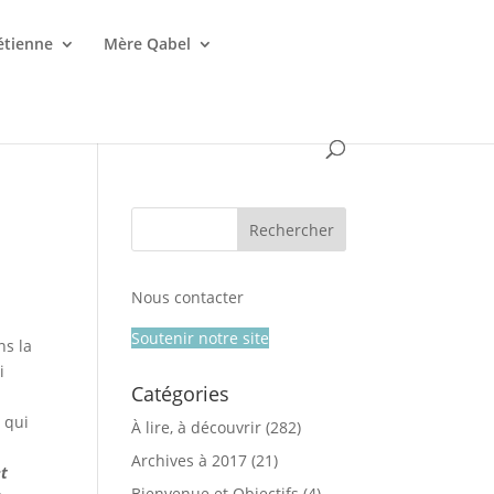
étienne
Mère Qabel
Nous contacter
Soutenir notre site
ns la
i
Catégories
 qui
À lire, à découvrir
(282)
Archives à 2017
(21)
et
Bienvenue et Objectifs
(4)