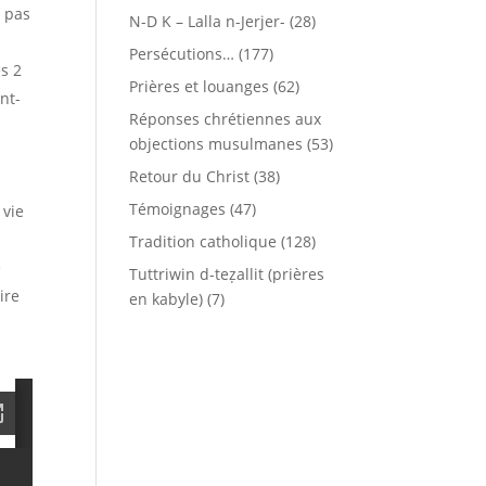
t pas
N-D K – Lalla n-Jerjer-
(28)
Persécutions…
(177)
es 2
Prières et louanges
(62)
nt-
Réponses chrétiennes aux
objections musulmanes
(53)
Retour du Christ
(38)
Témoignages
(47)
 vie
Tradition catholique
(128)
e
Tuttriwin d-teẓallit (prières
ire
en kabyle)
(7)