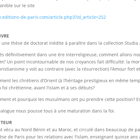
onible sur le site
editions-de-paris.com/article.php3?id_article=252
IVRE
t une thèse de doctorat inédite à paraître dans la collection Studia
és définitivement dans une ère interreligieuse, comment allons n
lam? Un point incontournable de nos croyances fait difficulté: la mort
hristianisme y voit au contraire (avec la résurrection) l’Amour fort
ent les chrétiens d’Orient (à l’héritage prestigieux en même temp
a foi chrétienne, avant l’islam et à ses débuts?
ent et pourquoi les musulmans ont pu prendre cette position? Est-
ialogue nous pousse tous à une maturation dans la foi.
UTEUR
t vécu au Nord Bénin et au Maroc, et circulé dans beaucoup de pa
èse de Paris pour les relations avec l’islam, enseignant quinze ans à 