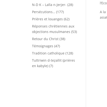
l’Ec
N-D K – Lalla n-Jerjer-
(28)
Persécutions…
(177)
A la
asia
Prières et louanges
(62)
Réponses chrétiennes aux
objections musulmanes
(53)
Retour du Christ
(38)
Témoignages
(47)
Tradition catholique
(128)
Tuttriwin d-teẓallit (prières
en kabyle)
(7)