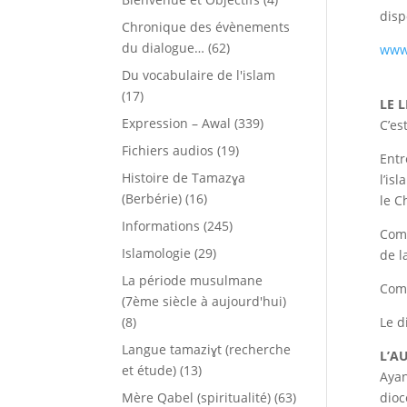
disp
Chronique des évènements
du dialogue…
(62)
www.
Du vocabulaire de l'islam
(17)
LE L
Expression – Awal
(339)
C’es
Fichiers audios
(19)
Entr
Histoire de Tamazɣa
l’is
(Berbérie)
(16)
le C
Informations
(245)
Comm
Islamologie
(29)
de l
La période musulmane
Comm
(7ème siècle à aujourd'hui)
(8)
Le d
Langue tamaziɣt (recherche
L’A
et étude)
(13)
Ayan
Mère Qabel (spiritualité)
(63)
dioc