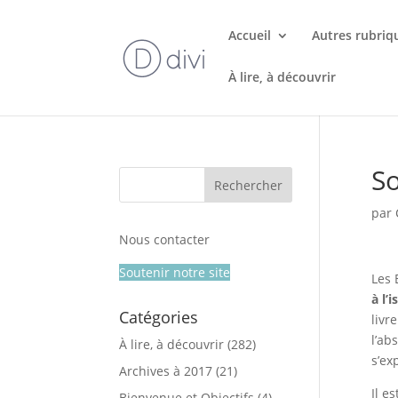
Accueil
Autres rubriq
À lire, à découvrir
So
par
Nous contacter
Soutenir notre site
Les 
à l’
Catégories
livr
l’ab
À lire, à découvrir
(282)
s’ex
Archives à 2017
(21)
Il e
Bienvenue et Objectifs
(4)