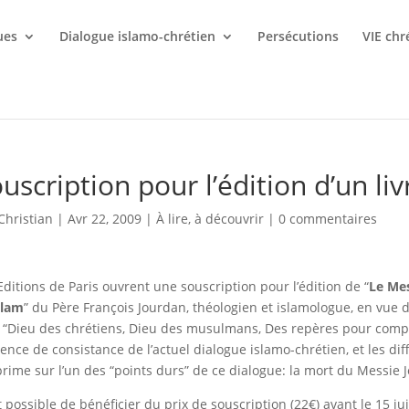
ues
Dialogue islamo-chrétien
Persécutions
VIE chr
uscription pour l’édition d’un li
Christian
|
Avr 22, 2009
|
À lire, à découvrir
|
0 commentaires
Editions de Paris ouvrent une souscription pour l’édition de “
Le Mes
islam
” du
Père François Jourdan, théologien et islamologue,
en vue d
e “Dieu des chrétiens, Dieu des musulmans, Des repères pour compr
sence de consistance de l’actuel dialogue islamo-chrétien, et les dif
prime sur l’un des “points durs” de ce dialogue:
la mort du Messie Jé
st possible de bénéficier du prix de souscription (22€) avant le 15 j