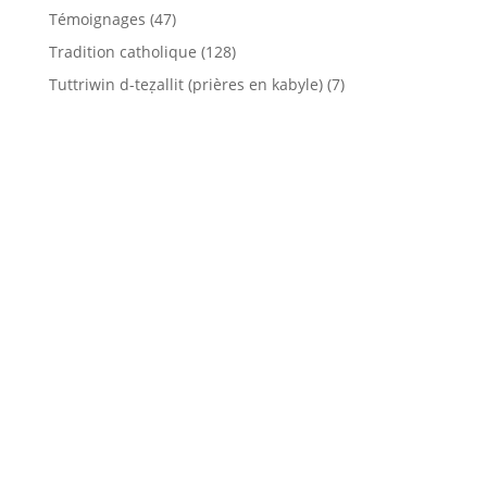
Témoignages
(47)
Tradition catholique
(128)
Tuttriwin d-teẓallit (prières en kabyle)
(7)