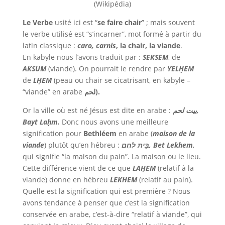
(Wikipédia)
Le Verbe
usité ici est “
se faire chair
” ; mais souvent
le verbe utilisé est “s’incarner”, mot formé à partir du
latin classique :
caro, carnis
, la chair, la viande
.
En kabyle nous l’avons traduit par :
SEKSEM
, de
AKSUM
(viande). On pourrait le rendre par
YELḤEM
de
LḤEM
(peau ou chair se cicatrisant, en kabyle –
“viande” en arabe
لحم).
Or la ville où est né Jésus est dite en arabe :
بيت لحم,
Bayt Laḥm.
Donc nous avons une meilleure
signification pour
Bethléem
en arabe (
maison de la
viande
) plutôt qu’en hébreu :
בֵּית לֶחֶם, Bet Lekhem
,
qui signifie “la maison du pain”. La maison ou le lieu.
Cette différence vient de ce que
LAḤEM
(relatif à la
viande) donne en hébreu
LEKHEM
(relatif au pain).
Quelle est la signification qui est première ? Nous
avons tendance à penser que c’est la signification
conservée en arabe, c’est-à-dire “relatif à viande”, qui