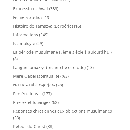
Expression – Awal
(339)
Fichiers audios
(19)
Histoire de Tamazɣa (Berbérie)
(16)
Informations
(245)
Islamologie
(29)
La période musulmane (7ème siècle à aujourd'hui)
(8)
Langue tamaziɣt (recherche et étude)
(13)
Mère Qabel (spiritualité)
(63)
N-D K – Lalla n-Jerjer-
(28)
Persécutions…
(177)
Prières et louanges
(62)
Réponses chrétiennes aux objections musulmanes
(53)
Retour du Christ
(38)