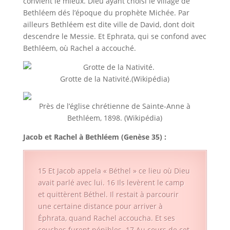
convient le mieux. Dieu ayant choisi le village de
Bethléem dés l’époque du prophète Michée. Par
ailleurs Bethléem est dite ville de David, dont doit
descendre le Messie. Et Ephrata, qui se confond avec
Bethléem, où Rachel a accouché.
Grotte de la Nativité.(Wikipédia)
Près de l’église chrétienne de Sainte-Anne à
Bethléem, 1898. (Wikipédia)
Jacob et Rachel à Bethléem (Genèse 35) :
15 Et Jacob appela « Béthel » ce lieu où Dieu
avait parlé avec lui. 16 Ils levèrent le camp
et quittèrent Béthel. Il restait à parcourir
une certaine distance pour arriver à
Éphrata, quand Rachel accoucha. Et ses
couches furent pénibles. 17 Au cours de cet