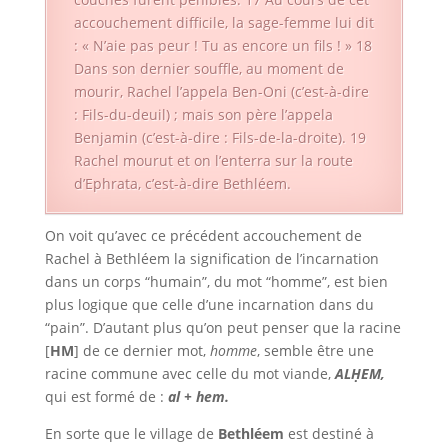
accouchement difficile, la sage-femme lui dit
: « N’aie pas peur ! Tu as encore un fils ! » 18
Dans son dernier souffle, au moment de
mourir, Rachel l’appela Ben-Oni (c’est-à-dire
: Fils-du-deuil) ; mais son père l’appela
Benjamin (c’est-à-dire : Fils-de-la-droite). 19
Rachel mourut et on l’enterra sur la route
d’Ephrata, c’est-à-dire Bethléem.
On voit qu’avec ce précédent accouchement de
Rachel à Bethléem la signification de l’incarnation
dans un corps “humain”, du mot “homme”, est bien
plus logique que celle d’une incarnation dans du
“pain”. D’autant plus qu’on peut penser que la racine
[
HM
] de ce dernier mot,
homme
, semble être une
racine commune avec celle du mot viande,
ALḤEM,
qui est formé de :
al + hem.
En sorte que le village de
Bethléem
est destiné à