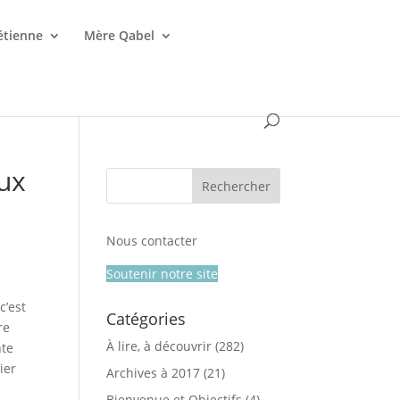
étienne
Mère Qabel
eux
Nous contacter
Soutenir notre site
c’est
Catégories
re
À lire, à découvrir
(282)
nte
ier
Archives à 2017
(21)
Bienvenue et Objectifs
(4)