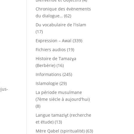
Chronique des évènements
du dialogue…
(62)
Du vocabulaire de l'islam
(17)
Expression – Awal
(339)
Fichiers audios
(19)
Histoire de Tamazɣa
(Berbérie)
(16)
Informations
(245)
e
Islamologie
(29)
éjus-
La période musulmane
(7ème siècle à aujourd'hui)
(8)
Langue tamaziɣt (recherche
et étude)
(13)
Mère Qabel (spiritualité)
(63)