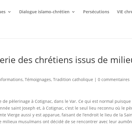
ues
Dialogue islamo-chrétien
Persécutions
VIE chr
rie des chrétiens issus de mili
nformations
,
Témoignages
,
Tradition catholique
|
0 commentaires
de pèlerinage à Cotignac, dans le Var. Ce qui est normal puisque 
année saint Joseph et, à Cotignac, c’est le seul lieu reconnu où le pè
nte Vierge aussi y est apparue, faisant de l’endroit le lieu de la Sai
s de milieux musulmans ont décidé de se rencontrer avec leur aumôn