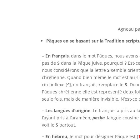
Agneau pa
Pâques en se basant sur la Tradition scriptu
– En français
, dans le mot Pâques, nous avon
pas de
S
dans la Pâque juive, pourquoi ? Est-c
nous considérons que la lettre
S
semble orient
chrétienne. Quand bien même le mot est au sing
circonflexe [
^
], en français, remplace le
S
. Donc
Pâques chrétienne elle est représenté deux fo
seule fois, mais de manière invisible. N’est-ce
– Les langues d’origine
. Le français a pris au l
l’ayant pris à l’araméen,
pasḥa
, langue cousine
voit le
S
partout.
– En hébreu,
le mot pour désigner Pâque est