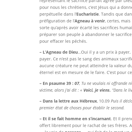
représentant le sacrifice parfait agréé par Die
pour nous les chrétiens, c’est Jésus qui a don
perpétuelle dans l’
Eucharistie
. Tandis que dan
préfiguration de l’
Agneau à venir
, certes, mais
sorte qu’après avoir écarté les sacrifices huma
préparer son peuple à abandonner le sacrifice 
pour effacer les péchés.
– L’Agneau de Dieu
…Oui il y a un prix à payer, 
payer. Ce n’est pas le sang des animaux sacrif
aucune créature ne peut atteindre la valeur du 
éternel est en mesure de le faire. C’est pour cel
– En psaume 39 :
07
,
Tu ne voulais ni offrande ni
victime,
alors j’ai dit : «
Voici, je viens.
“Dans le li
– Dans la lettre aux Hébreux
,
10.09
Puis il décl
premier état de choses pour établir le second.
– Et il se fait homme en s’incarnant
. Et Il pre
offert librement pour le rachat de ses frères. A