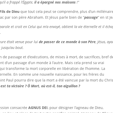
u’il a frappé l’Égypte,
il a épargné nos maisons
!”
Fils de Dieu
que tout cela peut se comprendre, plus d’un millénair
saac par son père Abraham. Et Jésus parle bien de “
passage
” en st Je
arole et croit en Celui qui m’a envoyé, obtient la vie éternelle et il éch
e
.
eure était venue pour lui
de passer de ce monde à son Père
, Jésus, aya
a jusqu’au bout.
ion de passage et d’exécutions, de mises à mort, de sacrifices, bref d
nt d’un passage d’un monde à l’autre. Mais cela prend sa vrai
 qui transforme la mort corporelle en libération de l’homme. La
ternelle. En somme une nouvelle naissance, pour les frères du
aint Paul pourra dire que la mort a été vaincue par la mort du Chri
est ta victoire ? Ô Mort, où est-il, ton aiguillon ?
pression consacrée
AGNUS DEI
, pour désigner l’agneau de Dieu,