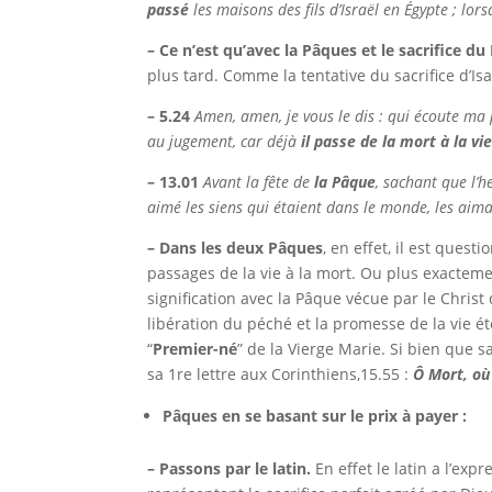
passé
les maisons des fils d’Israël en Égypte ; lorsq
– Ce n’est qu’avec la Pâques et le sacrifice du 
plus tard. Comme la tentative du sacrifice d’I
– 5.24
Amen, amen, je vous le dis : qui écoute ma p
au jugement, car déjà
il passe de la mort à la vi
– 13.01
Avant la fête de
la Pâque
, sachant que l’h
aimé les siens qui étaient dans le monde, les aim
– Dans les deux Pâques
, en effet, il est quest
passages de la vie à la mort. Ou plus exacteme
signification avec la Pâque vécue par le Christ
libération du péché et la promesse de la vie é
“
Premier-né
” de la Vierge Marie. Si bien que s
sa 1re lettre aux Corinthiens,
15.55 :
Ô Mort, où 
Pâques en se basant sur le prix à payer :
– Passons par le latin.
En effet le latin a l’ex