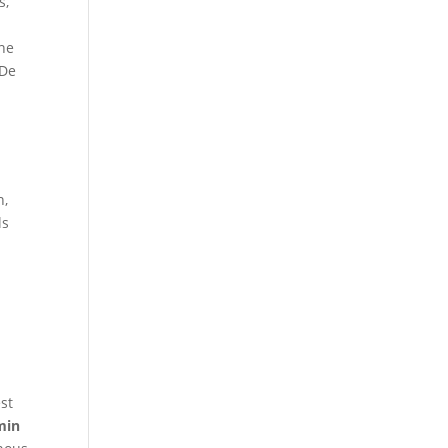
s,
une
 De
u
n,
ls
est
min