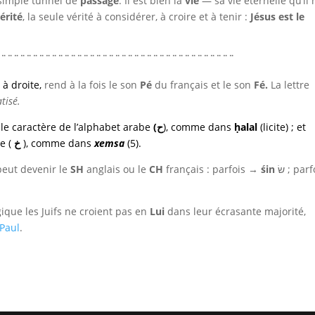
 simple tunnel de
passage
. Il est bien la
vie
— sa vie éternelle qu’il
érité
, la seule vérité à considérer, à croire et à tenir :
Jésus est le
¨¨¨¨¨¨¨¨¨¨¨¨¨¨¨¨¨¨¨¨¨¨¨¨¨¨¨¨¨¨¨¨¨¨¨¨¨¨
 à droite,
rend à la fois le son
Pé
du français et le son
Fé.
La lettre
tisé.
,
le caractère de l’alphabet arabe
ح)
), comme dans
ḥalal
(licite) ; et
be (
خ
), comme dans
xemsa
(5).
 peut devenir le
SH
anglais ou le
CH
français : parfois →
śin
שׂ ; parfois
gique les Juifs ne croient pas en
Lui
dans leur écrasante majorité,
 Paul
.