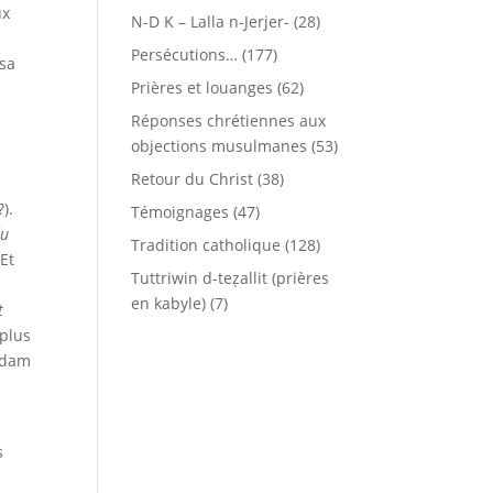
ux
N-D K – Lalla n-Jerjer-
(28)
Persécutions…
(177)
 sa
Prières et louanges
(62)
Réponses chrétiennes aux
objections musulmanes
(53)
Retour du Christ
(38)
?).
Témoignages
(47)
du
Tradition catholique
(128)
 Et
Tuttriwin d-teẓallit (prières
en kabyle)
(7)
t
 plus
’Adam
t
s