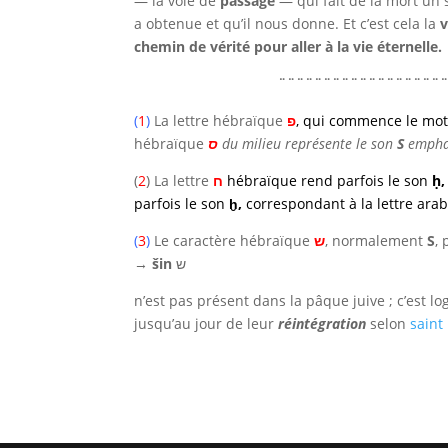
— la voie de
passage
— qui fait de la mort un
a obtenue et qu’il nous donne. Et c’est cela la
v
chemin de vérité pour aller à la vie éternelle.
¨¨¨¨¨¨¨¨¨¨¨¨¨¨¨¨¨¨
(
1
)
La lettre hébraïque
פ
, qui commence le mot
hébraïque
ס
du milieu représente le son
S
empha
(
2
) La lettre
ח
hébraïque rend parfois le son
ḥ
parfois le son
ḫ,
correspondant à la lettre ara
(
3
)
Le caractère hébraïque
ש
, normalement
S
,
→
šin
ש
n’est pas présent dans la pâque juive ; c’est lo
jusqu’au jour de leur
réintégration
selon
saint