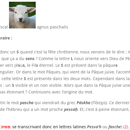
scal
agnus paschalis
raire :
s donc un
S
quand c’est la fête chrétienne, nous venons de le dire ; 
e que ça a du
sens
? Comme la lettre
L
nous oriente vers Dieu (le Pè
er vers Jé
s
u
s,
le Fil
s
éternel. Le
S
est présent dans la pâque
s
ulier. Or dans le mot Pâques, qui vient de la Pâque juive, l’accen
 cette lettre
S
est présente dans les deux mots. Cependant dans la
is : un
S
visible et un non visible. Alors que dans la Pâque juive un
 pas étonnant ? Continuons avec l’origine du mot.
atin le mot
pascha
qui viendrait du grec
Páskha
(
Πάσχα). Ce dernier
 de l’hébreu qui a un mot proche
pessaḥ
.
Et, c’est à peine étonnant
1
(
פסח
),
se transcrivant donc en lettres latines
Pessa’h
ou
fasche
)
(
2
).