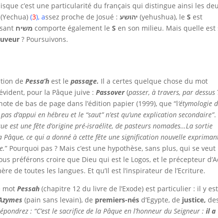
uisque c’est une particularité du français qui distingue ainsi les de
(Yechua)
(
3
), a
ssez proche de Josué :
יהושע
(yehushua), le
S
est
isant
משיח
comporte également le
S
en son milieu. Mais quelle est
auveur
? Poursuivons.
cation de
Pessa’h
est le
passage.
Il a certes quelque chose du mot
 évident, pour la Pâque juive :
Passover
(
passer, à travers, par dessus
note de bas de page dans l’édition papier (1999), que “l
‘étymologie 
 pas d’appui en hébreu et le “saut” n’est qu’une explication secondaire”
.
ue est une fête d’origine pré-israélite, de pasteurs nomades…La sortie
a Pâque, ce qui a donné à cette fête une signification nouvelle expriman
e.
” Pourquoi pas ? Mais c’est une hypothèse, sans plus, qui se veut
us préférons croire que Dieu qui est le Logos, et le précepteur d
e de toutes les langues. Et qu’Il est l’inspirateur de l’Ecriture.
e mot
Pessah
(chapitre 12 du livre de l’Exode) est particulier : il y es
Azymes
(pain sans levain), de
premiers-nés
d’Egypte, de
justice,
de
épondrez : “C’est le sacrifice de la Pâque en l’honneur du Seigneur :
il a