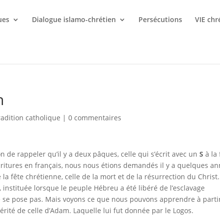
ues
Dialogue islamo-chrétien
Persécutions
VIE chr
n
radition catholique
|
0 commentaires
on de rappeler qu’il y a deux pâques, celle qui s’écrit avec un
S
à la 
critures en français, nous nous étions demandés il y a quelques a
la fête chrétienne, celle de la mort et de la résurrection du Christ.
, instituée lorsque le peuple Hébreu a été libéré de l’esclavage
e se pose pas. Mais voyons ce que nous pouvons apprendre à parti
érité de celle d’Adam. Laquelle lui fut donnée par le Logos.