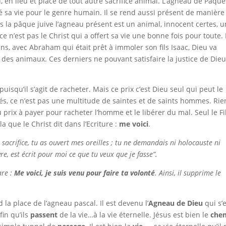
u, en lieu et place de tout autre sacrifice animal. L’agneau de Pâque
né sa vie pour le genre humain. Il se rend aussi présent de manière
s la pâque juive l’agneau présent est un animal, innocent certes, 
 ce n’est pas le Christ qui a offert sa vie une bonne fois pour toute.
ins, avec Abraham qui était prêt à immoler son fils Isaac, Dieu va
des animaux. Ces derniers ne pouvant satisfaire la justice de Die
puisqu’il s’agit de racheter. Mais ce prix c’est Dieu seul qui peut le
iés, ce n’est pas une multitude de saintes et de saints hommes. Rie
prix à payer pour racheter l’homme et le libérer du mal. Seul le Fi
a que le Christ dit dans l’Ecriture :
me voici
.
 sacrifice, tu as ouvert mes oreilles ; tu ne demandais ni holocauste ni
vre, est écrit pour moi
ce que tu veux que je fasse”.
are :
Me voici, je suis venu pour faire ta volonté
. Ainsi, il supprime le
nd la place de l’agneau pascal. Il est devenu l’
Agneau de Dieu
qui s’
fin qu’ils
passent
de la vie…à la vie éternelle. Jésus est bien le
che