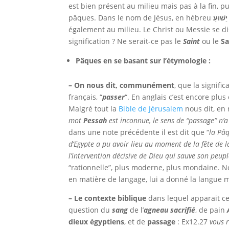
est bien présent au milieu mais pas à la fin, p
pâques. Dans le nom de Jésus, en hébreu
יֵשׁוּעַ
également au milieu. Le Christ ou Messie se d
signification ? Ne serait-ce pas le
Saint
ou le
S
Pâques en se basant sur l’étymologie :
– On nous dit, communément
, que la signifi
français, “
passer
“. En anglais c’est encore plus
Malgré tout la
Bible de Jérusalem
nous dit, en 
mot
Pessah
est inconnue, le sens de “passage” n’a
dans une note précédente il est dit que “
la Pâq
d’Egypte a pu avoir lieu au moment de la fête de l
l’intervention décisive de Dieu qui sauve son peupl
“rationnelle”, plus moderne, plus mondaine. No
en matière de langage, lui a donné la langue mèr
– Le contexte biblique
dans lequel apparait c
question du
sang
de l’
agneau
sacrifié
, de pain
dieux égyptiens
, et de
passage
:
Ex12.27
vous r