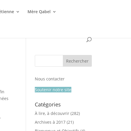
étienne
Mère Qabel
Nous contacter
Soutenir notre site
fin
nnées
Catégories
À lire, à découvrir
(282)
r
Archives à 2017
(21)
Bienvenue et Objectifs
(4)