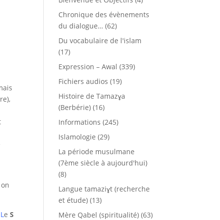
Chronique des évènements
du dialogue…
(62)
Du vocabulaire de l'islam
(17)
Expression – Awal
(339)
Fichiers audios
(19)
mais
Histoire de Tamazɣa
re),
(Berbérie)
(16)
t
Informations
(245)
Islamologie
(29)
e
La période musulmane
(7ème siècle à aujourd'hui)
(8)
, on
Langue tamaziɣt (recherche
et étude)
(13)
 L
e
S
Mère Qabel (spiritualité)
(63)