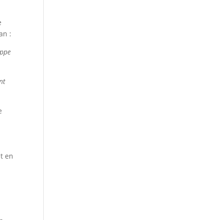
e
an :
appe
nt
e
st en