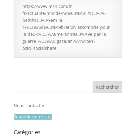
https://www.msn.com/fr-
fr/actualite/monde/no%C3%ABl-%C3%A0-
bethl%C3%A9em-la-
c%C3%A9l%C3%A9bration-assombrie-pour-
la-deuxi%C3%A8me-ann%C3%A9e-par-la-
guerre-%C3%A0-gaza/ar-AA1wroF1?
ocid=socialshare
Nous contacter
Soutenir notre site
Catégories