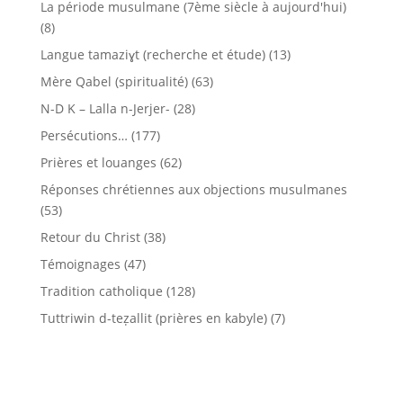
La période musulmane (7ème siècle à aujourd'hui)
(8)
Langue tamaziɣt (recherche et étude)
(13)
Mère Qabel (spiritualité)
(63)
N-D K – Lalla n-Jerjer-
(28)
Persécutions…
(177)
Prières et louanges
(62)
Réponses chrétiennes aux objections musulmanes
(53)
Retour du Christ
(38)
Témoignages
(47)
Tradition catholique
(128)
Tuttriwin d-teẓallit (prières en kabyle)
(7)