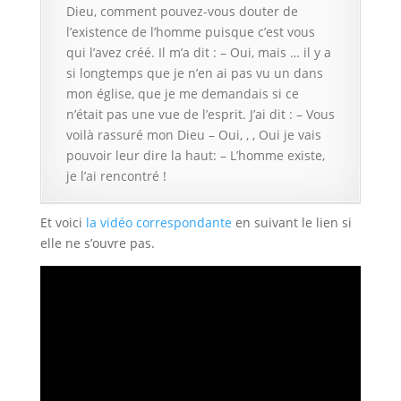
Dieu, comment pouvez-vous douter de
l’existence de l’homme puisque c’est vous
qui l’avez créé. Il m’a dit : – Oui, mais … il y a
si longtemps que je n’en ai pas vu un dans
mon église, que je me demandais si ce
n’était pas une vue de l’esprit. J’ai dit : – Vous
voilà rassuré mon Dieu – Oui, , , Oui je vais
pouvoir leur dire la haut: – L’homme existe,
je l’ai rencontré !
Et voici
la vidéo correspondante
en suivant le lien si
elle ne s’ouvre pas.