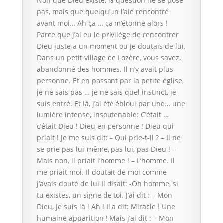
Non que Dieu existe, la question ne se pose
pas, mais que quelqu’un l’aie rencontré
avant moi… Ah ça … ça m’étonne alors !
Parce que j’ai eu le privilège de rencontrer
Dieu juste a un moment ou je doutais de lui.
Dans un petit village de Lozère, vous savez,
abandonné des hommes. Il n’y avait plus
personne. Et en passant par la petite église,
je ne sais pas … je ne sais quel instinct, je
suis entré. Et là, j’ai été ébloui par une… une
lumière intense, insoutenable: C’était …
c’était Dieu ! Dieu en personne ! Dieu qui
priait ! Je me suis dit: – Qui prie-t-il ? – Il ne
se prie pas lui-même, pas lui, pas Dieu ! –
Mais non, il priait l’homme ! – L’homme. Il
me priait moi. Il doutait de moi comme
j’avais douté de lui Il disait: -Oh homme, si
tu existes, un signe de toi. J’ai dit : – Mon
Dieu, Je suis là ! Ah ! Il a dit: Miracle ! Une
humaine apparition ! Mais j’ai dit : – Mon