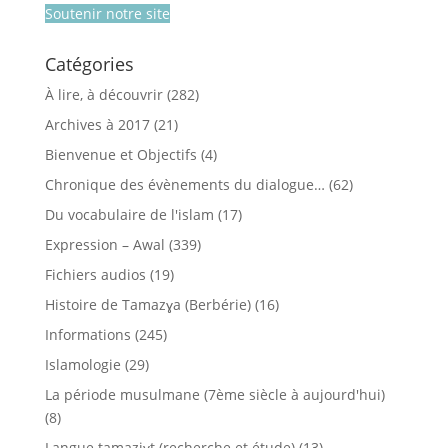
Soutenir notre site
Catégories
À lire, à découvrir
(282)
Archives à 2017
(21)
Bienvenue et Objectifs
(4)
Chronique des évènements du dialogue…
(62)
Du vocabulaire de l'islam
(17)
Expression – Awal
(339)
Fichiers audios
(19)
Histoire de Tamazɣa (Berbérie)
(16)
Informations
(245)
Islamologie
(29)
La période musulmane (7ème siècle à aujourd'hui)
(8)
Langue tamaziɣt (recherche et étude)
(13)